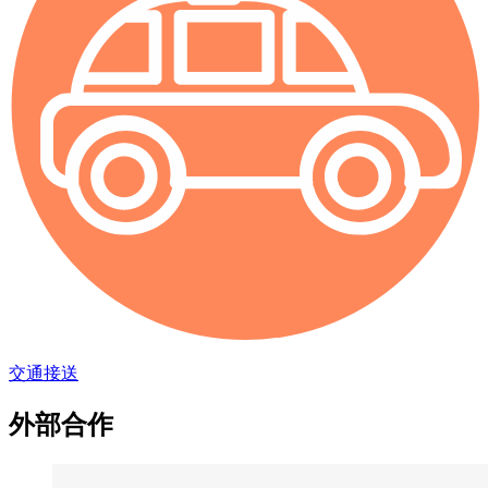
交通接送
外部合作