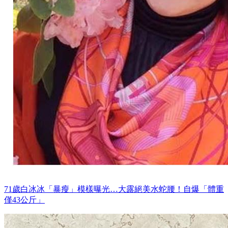
71歲白冰冰「暴瘦」模樣曝光…大露絕美水蛇腰！自爆「體重
僅43公斤」