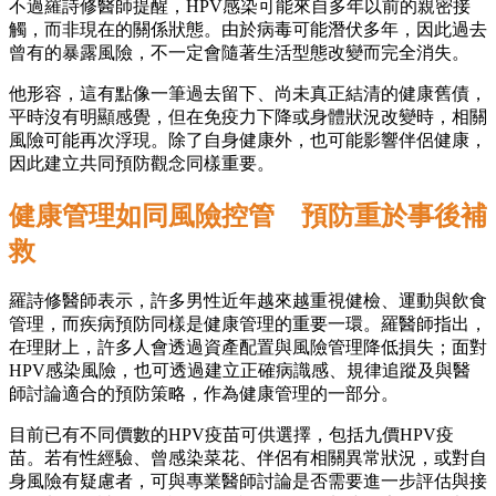
不過羅詩修醫師提醒，HPV感染可能來自多年以前的親密接
觸，而非現在的關係狀態。由於病毒可能潛伏多年，因此過去
曾有的暴露風險，不一定會隨著生活型態改變而完全消失。
他形容，這有點像一筆過去留下、尚未真正結清的健康舊債，
平時沒有明顯感覺，但在免疫力下降或身體狀況改變時，相關
風險可能再次浮現。除了自身健康外，也可能影響伴侶健康，
因此建立共同預防觀念同樣重要。
健康管理如同風險控管 預防重於事後補
救
羅詩修醫師表示，許多男性近年越來越重視健檢、運動與飲食
管理，而疾病預防同樣是健康管理的重要一環。羅醫師指出，
在理財上，許多人會透過資產配置與風險管理降低損失；面對
HPV感染風險，也可透過建立正確病識感、規律追蹤及與醫
師討論適合的預防策略，作為健康管理的一部分。
目前已有不同價數的HPV疫苗可供選擇，包括九價HPV疫
苗。若有性經驗、曾感染菜花、伴侶有相關異常狀況，或對自
身風險有疑慮者，可與專業醫師討論是否需要進一步評估與接