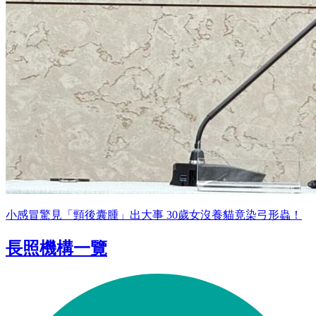
小感冒驚見「頸後囊腫」出大事 30歲女沒養貓竟染弓形蟲！
長照機構一覽