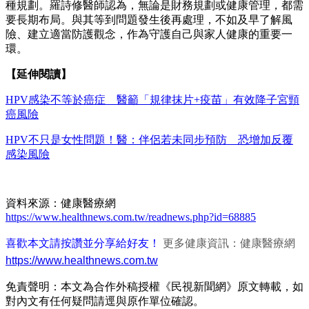
種規劃。羅詩修醫師認為，無論是財務規劃或健康管理，都需
要長期布局。與其等到問題發生後再處理，不如及早了解風
險、建立適當防護觀念，作為守護自己與家人健康的重要一
環。
【延伸閱讀】
HPV感染不等於癌症 醫籲「規律抹片+疫苗」有效降子宮頸
癌風險
HPV不只是女性問題！醫：伴侶若未同步預防 恐增加反覆
感染風險
資料來源：健康醫療網
https://www.healthnews.com.tw/readnews.php?id=68885
喜歡本文請按讚並分享給好友！
更多健康資訊：健康醫療網
https://www.healthnews.com.tw
免責聲明：本文為合作外稿授權《民視新聞網》原文轉載，如
對內文有任何疑問請逕與原作單位確認。