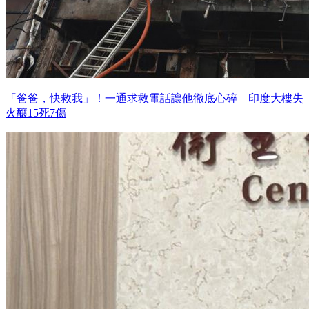
「爸爸，快救我」！一通求救電話讓他徹底心碎 印度大樓失
火釀15死7傷