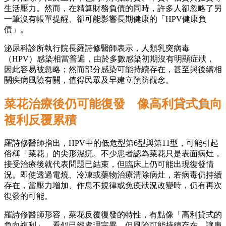
生活壓力。然而，在精算財務負債的同時，許多人卻忽略了另
一筆沒有帳單提醒、卻可能影響長期健康的「HPV健康負
債」。
泌尿科診所執行院長羅詩修醫師表示，人類乳突病毒
（HPV）感染相當普遍，由於多數感染初期沒有明顯症狀，
因此容易被忽略；然而部分感染可能持續存在，甚至與後續相
關疾病風險有關，值得民眾及早建立預防觀念。
菜花治療後仍可能復發 像高利貸式負向
複利反覆累積
羅詩修醫師指出，HPV中的低危型第6型與第11型，可能引起
俗稱「菜花」的尖形濕疣。不少患者認為菜花只是表面病灶，
接受治療後就代表問題已結束，但臨床上仍可能出現復發情
況。即使透過電燒、冷凍或藥物治療清除病灶，若病毒仍持續
存在，當壓力增加、作息不規律或免疫狀況改變時，仍有再次
復發的可能。
羅詩修醫師形容，菜花反覆復發的特性，有點像「高利貸式的
負向複利」，看似已經處理完畢，但風險可能持續存在，讓患