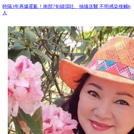
時隔3年再爆霍亂！南部7旬婦瀉吐、抽搐送醫 不明感染接觸6
人