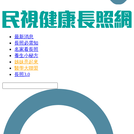
最新消息
長照必需知
名家看長照
養生小秘方
姊妹亮起來
醫學大聯盟
長照3.0