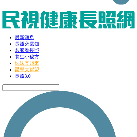
最新消息
長照必需知
名家看長照
養生小秘方
姊妹亮起來
醫學大聯盟
長照3.0