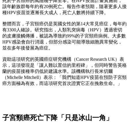
死於子宮頸癌的風險幾乎降至零。在HPV疫苗計畫實施前，
該年齡族群每年約有20例死亡。報告作者預期，隨著更多人接
種HPV疫苗並逐漸長大成人，死亡人數將持續下降。
整體而言，子宮頸癌仍是英國女性的第14大常見癌症，每年約
有3300人確診。研究指出，人類乳突病毒（HPV）透過密切
的皮膚接觸傳播，被認為導致約99%的子宮頸癌病例。大多數
HPV感染會自行消退，但部分感染可能導致細胞異常變化，
並在多年後發展為癌症。
資助這項研究的英國癌症研究機構（Cancer Research UK）表
示，這項發現是「讓人難以置信的里程碑」，但同時警告英格
蘭的疫苗接種率仍低於建議水準。該機構執行長米切爾
（Michelle Mitchell）表示：「我們知道HPV疫苗在預防子宮頸
癌方面極為有效，而這項研究首次證實它正在挽救生命。」
子宮頸癌死亡下降「只是冰山一角」