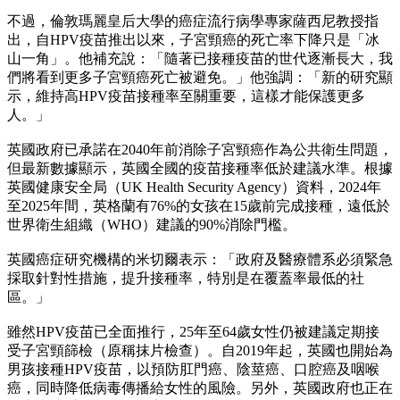
不過，倫敦瑪麗皇后大學的癌症流行病學專家薩西尼教授指
出，自HPV疫苗推出以來，子宮頸癌的死亡率下降只是「冰
山一角」。他補充說：「隨著已接種疫苗的世代逐漸長大，我
們將看到更多子宮頸癌死亡被避免。」他強調：「新的研究顯
示，維持高HPV疫苗接種率至關重要，這樣才能保護更多
人。」
英國政府已承諾在2040年前消除子宮頸癌作為公共衛生問題，
但最新數據顯示，英國全國的疫苗接種率低於建議水準。根據
英國健康安全局（UK Health Security Agency）資料，2024年
至2025年間，英格蘭有76%的女孩在15歲前完成接種，遠低於
世界衛生組織（WHO）建議的90%消除門檻。
英國癌症研究機構的米切爾表示：「政府及醫療體系必須緊急
採取針對性措施，提升接種率，特別是在覆蓋率最低的社
區。」
雖然HPV疫苗已全面推行，25年至64歲女性仍被建議定期接
受子宮頸篩檢（原稱抹片檢查）。自2019年起，英國也開始為
男孩接種HPV疫苗，以預防肛門癌、陰莖癌、口腔癌及咽喉
癌，同時降低病毒傳播給女性的風險。另外，英國政府也正在