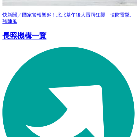
快新聞／國家警報響起！北北基午後大雷雨狂襲 慎防雷擊、
強陣風
長照機構一覽