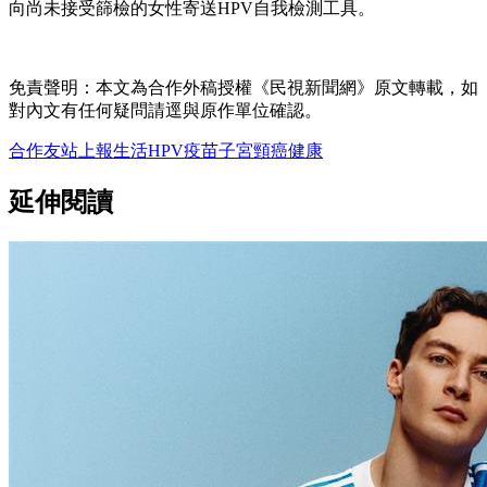
向尚未接受篩檢的女性寄送HPV自我檢測工具。
免責聲明：本文為合作外稿授權《民視新聞網》原文轉載，如
對內文有任何疑問請逕與原作單位確認。
合作友站
上報
生活
HPV
疫苗
子宮頸癌
健康
延伸閱讀