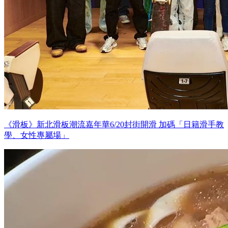
《滑板》新北滑板潮流嘉年華6/20封街開滑 加碼「日籍滑手教
學、女性專屬場」