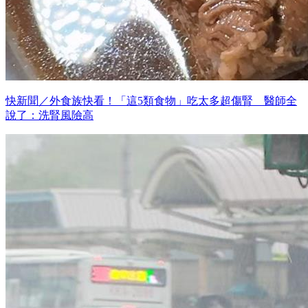
快新聞／外食族快看！「這5類食物」吃太多超傷腎 醫師全
說了：洗腎風險高