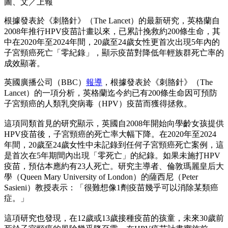
圖、文／上報
根據發表於《刺胳針》（The Lancet）的最新研究，英格蘭自
2008年推行HPV疫苗計畫以來，已累計挽救約200條生命，其
中在2020年至2024年間，20歲至24歲女性更首次出現5年內的
子宮頸癌死亡「零紀錄」，顯示疫苗對降低年輕族群死亡率的
成效顯著。
英國廣播公司（BBC）
報導
，根據發表於《刺胳針》（The
Lancet）的一項分析，英格蘭迄今約已有200條生命因可預防
子宮頸癌的人類乳突病毒（HPV）疫苗而獲得拯救。
這項同類首見的研究顯示，英國自2008年開始向學齡女孩提供
HPV疫苗後，子宮頸癌的死亡率大幅下降。在2020年至2024
年間，20歲至24歲女性中未記錄到任何子宮頸癌死亡案例，這
是首次在5年期間內出現「零死亡」的紀錄。如果未施打HPV
疫苗，預估本應約有23人死亡。研究主導者、倫敦瑪麗皇后大
學（Queen Mary University of London）的薩西尼（Peter
Sasieni）教授表示：「很難想像1劑疫苗幾乎可以消除某類癌
症。」
這項研究也發現，在12歲或13歲接種疫苗的孩童，未來30歲前