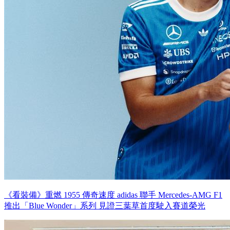
《看裝備》重燃 1955 傳奇速度 adidas 聯手 Mercedes-AMG F1
推出「Blue Wonder」系列 見證三葉草首度駛入賽道榮光