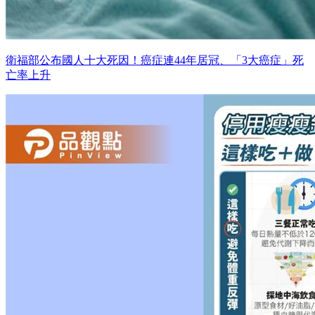
衛福部公布國人十大死因！癌症連44年居冠、「3大癌症」死
亡率上升