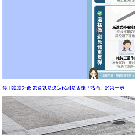
停用瘦瘦針後 飲食就是決定代謝是否能「站穩」的第一步