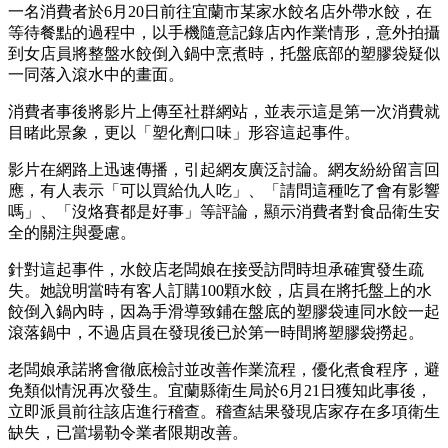
一名消費者於6月20日前往宜蘭市某家水餃名店外帶水餃，在
等待餐點的過程中，以手機隨意記錄店內作業情形，意外拍攝
到女店員將整盤水餃倒入鍋中烹煮時，托盤底部的塑膠袋疑似
一同落入滾水中的畫面。
消費者事後將影片上傳至社群網站，並表示這是第一次消費就
目睹此景象，更以「塑化劑口味」形容這起事件。
影片在網路上迅速傳播，引起網友廣泛討論。網友紛紛留言回
應，有人表示「可以買給仇人吃」、「請問這種吃了會有影響
嗎」、「沒烙賽都是好事」等評論，顯示消費者對食品衛生安
全的關注與憂慮。
針對這起事件，水餃店老闆娘在接受訪問時坦承確實發生疏
失。她說明當時有客人訂購100顆水餃，店員在將托盤上的水
餃倒入鍋內時，因為手滑導致鋪在盤底的塑膠袋連同水餃一起
滾落鍋中，不過店員在發現後已於第一時間將塑膠袋撈起。
老闆娘承諾將會徹底檢討並改善作業流程，優化煮食程序，避
免類似情況再次發生。宜蘭縣衛生局於6月21日獲知此事後，
立即派員前往該店進行稽查。稽查結果發現店家存在多項衛生
缺失，已當場勒令業者限期改善。