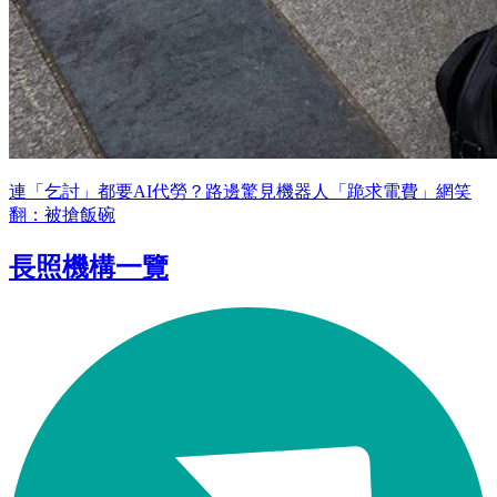
連「乞討」都要AI代勞？路邊驚見機器人「跪求電費」網笑
翻：被搶飯碗
長照機構一覽