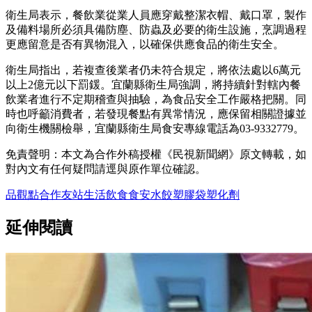
衛生局表示，餐飲業從業人員應穿戴整潔衣帽、戴口罩，製作
及備料場所必須具備防塵、防蟲及必要的衛生設施，烹調過程
更應留意是否有異物混入，以確保供應食品的衛生安全。
衛生局指出，若複查後業者仍未符合規定，將依法處以6萬元
以上2億元以下罰鍰。宜蘭縣衛生局強調，將持續針對轄內餐
飲業者進行不定期稽查與抽驗，為食品安全工作嚴格把關。同
時也呼籲消費者，若發現餐點有異常情況，應保留相關證據並
向衛生機關檢舉，宜蘭縣衛生局食安專線電話為03-9332779。
免責聲明：本文為合作外稿授權《民視新聞網》原文轉載，如
對內文有任何疑問請逕與原作單位確認。
品觀點
合作友站
生活
飲食
食安
水餃
塑膠袋
塑化劑
延伸閱讀