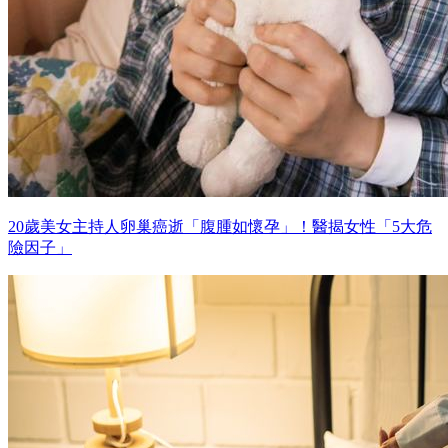
20歲美女主持人卵巢癌逝「腹腫如懷孕」！醫揭女性「5大危
險因子」