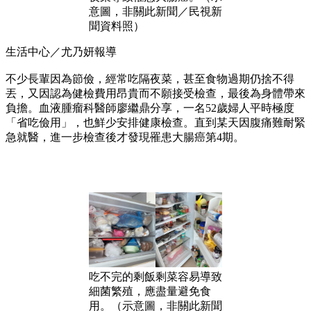
意圖，非關此新聞／民視新
聞資料照）
生活中心／尤乃妍報導
不少長輩因為節儉，經常吃隔夜菜，甚至食物過期仍捨不得
丟，又因認為健檢費用昂貴而不願接受檢查，最後為身體帶來
負擔。血液腫瘤科醫師廖繼鼎分享，一名52歲婦人平時極度
「省吃儉用」，也鮮少安排健康檢查。直到某天因腹痛難耐緊
急就醫，進一步檢查後才發現罹患大腸癌第4期。
吃不完的剩飯剩菜容易導致
細菌繁殖，應盡量避免食
用。（示意圖，非關此新聞