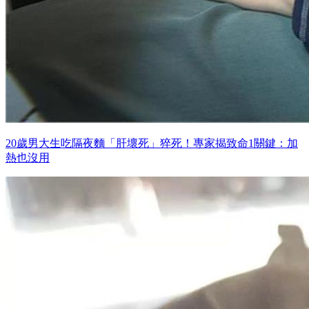
20歲男大生吃隔夜麵「肝壞死」猝死！專家揭致命1關鍵：加
熱也沒用