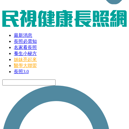
最新消息
長照必需知
名家看長照
養生小秘方
姊妹亮起來
醫學大聯盟
長照3.0