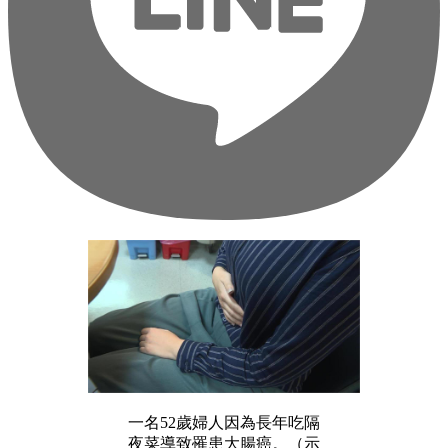
一名52歲婦人因為長年吃隔
夜菜導致罹患大腸癌。（示