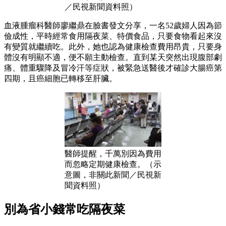
／民視新聞資料照）
血液腫瘤科醫師廖繼鼎在臉書發文分享，一名52歲婦人因為節
儉成性，平時經常食用隔夜菜、特價食品，只要食物看起來沒
有變質就繼續吃。此外，她也認為健康檢查費用昂貴，只要身
體沒有明顯不適，便不願主動檢查。直到某天突然出現腹部劇
痛、體重驟降及冒冷汗等症狀，被緊急送醫後才確診大腸癌第
四期，且癌細胞已轉移至肝臟。
醫師提醒，千萬別因為費用
而忽略定期健康檢查。（示
意圖，非關此新聞／民視新
聞資料照）
別為省小錢常吃隔夜菜