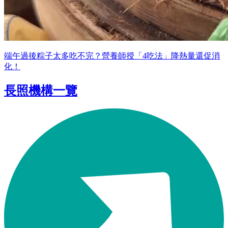
端午過後粽子太多吃不完？營養師授「4吃法」降熱量還促消
化！
長照機構一覽