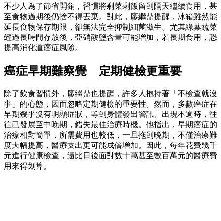
不少人為了節省開銷，習慣將剩菜剩飯留到隔天繼續食用，甚
至食物過期後仍捨不得丟棄。對此，廖繼鼎提醒，冰箱雖然能
延長食物保存期限，卻無法完全抑制細菌滋生。尤其綠葉蔬菜
經過長時間存放後，亞硝酸鹽含量可能增加，若長期食用，恐
提高消化道癌症風險。
癌症早期難察覺 定期健檢更重要
除了飲食習慣外，廖繼鼎也提醒，許多人抱持著「不檢查就沒
事」的心態，因而忽略定期健檢的重要性。然而，多數癌症在
早期幾乎沒有明顯症狀，等到身體發出警訊、出現不適時，往
往已發展至中晚期，錯失最佳治療時機。他指出，早期癌症的
治療相對簡單，所需費用也較低，一旦拖到晚期，不僅治療難
度大幅提高，醫療支出更可能成倍增加。因此，每年花費幾千
元進行健康檢查，遠比日後面對數十萬甚至數百萬元的醫療費
用來得划算。