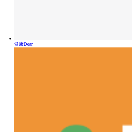
健康Dear+