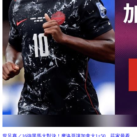
世足賽／16強黑馬大對決！摩洛哥讓加拿大1+50 莊家最看