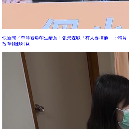
快新聞／李洋被爆萌生辭意！張景森喊「有人要搞他」：體育
改革觸動利益