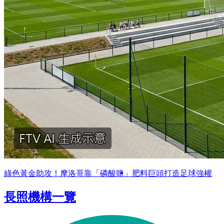
綠色黃金助攻！摩洛哥靠「磷酸鹽」肥料巨頭打造足球強權
長照機構一覽