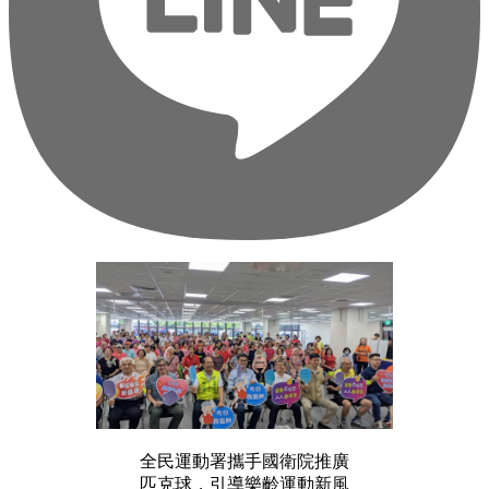
全民運動署攜手國衛院推廣
匹克球，引導樂齡運動新風