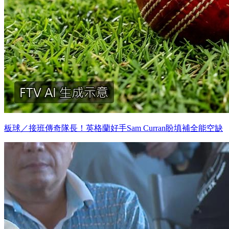
板球／接班傳奇隊長！英格蘭好手Sam Curran盼填補全能空缺