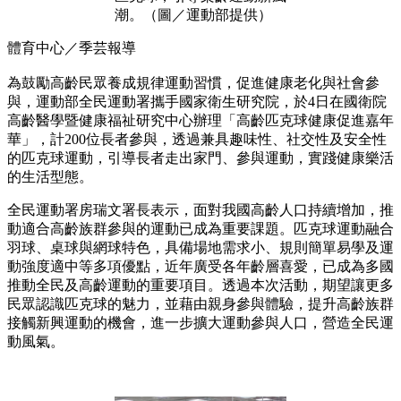
潮。（圖／運動部提供）
體育中心／季芸報導
為鼓勵高齡民眾養成規律運動習慣，促進健康老化與社會參
與，運動部全民運動署攜手國家衛生研究院，於4日在國衛院
高齡醫學暨健康福祉研究中心辦理「高齡匹克球健康促進嘉年
華」，計200位長者參與，透過兼具趣味性、社交性及安全性
的匹克球運動，引導長者走出家門、參與運動，實踐健康樂活
的生活型態。
全民運動署房瑞文署長表示，面對我國高齡人口持續增加，推
動適合高齡族群參與的運動已成為重要課題。匹克球運動融合
羽球、桌球與網球特色，具備場地需求小、規則簡單易學及運
動強度適中等多項優點，近年廣受各年齡層喜愛，已成為多國
推動全民及高齡運動的重要項目。透過本次活動，期望讓更多
民眾認識匹克球的魅力，並藉由親身參與體驗，提升高齡族群
接觸新興運動的機會，進一步擴大運動參與人口，營造全民運
動風氣。