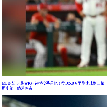
MLB(影)／最會K的後援投手是他！從105.8英里剛速球到三振
歷史第一締造傳奇