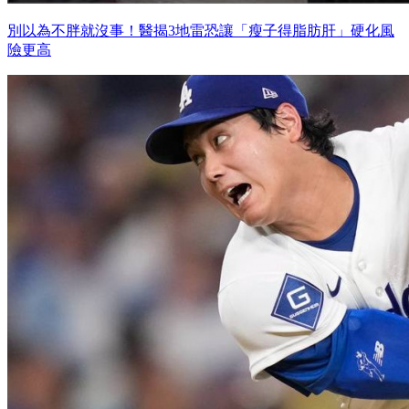
別以為不胖就沒事！醫揭3地雷恐讓「瘦子得脂肪肝」硬化風
險更高