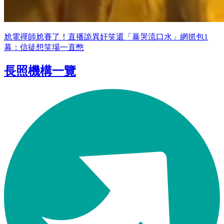
尬電禪師尬賽了！直播詭異奸笑還「暴哭流口水」網抓包1
幕：信徒想笑場一直憋
長照機構一覽