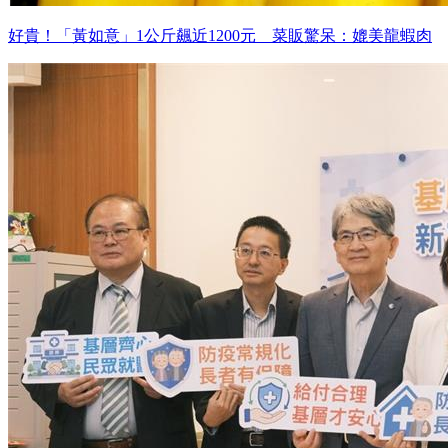
好貴！「黃如意」1公斤飆近1200元 菜販驚呆：媲美龍蝦肉