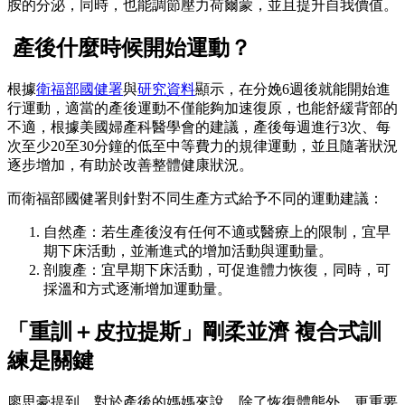
胺的分泌，同時，也能調節壓力荷爾蒙，並且提升自我價值。
產後什麼時候開始運動？
根據
衛福部國健署
與
研究資料
顯示，在分娩6週後就能開始進
行運動，適當的產後運動不僅能夠加速復原，也能舒緩背部的
不適，根據美國婦產科醫學會的建議，產後每週進行3次、每
次至少20至30分鐘的低至中等費力的規律運動，並且隨著狀況
逐步增加，有助於改善整體健康狀況。
而衛福部國健署則針對不同生產方式給予不同的運動建議：
自然產：若生產後沒有任何不適或醫療上的限制，宜早
期下床活動，並漸進式的增加活動與運動量。
剖腹產：宜早期下床活動，可促進體力恢復，同時，可
採溫和方式逐漸增加運動量。
「重訓＋皮拉提斯」剛柔並濟
複合式訓
練是關鍵
廖思豪提到，對於產後的媽媽來說，除了恢復體態外，更重要