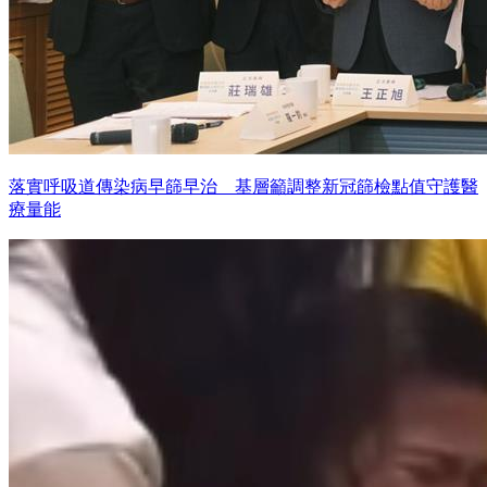
落實呼吸道傳染病早篩早治 基層籲調整新冠篩檢點值守護醫
療量能