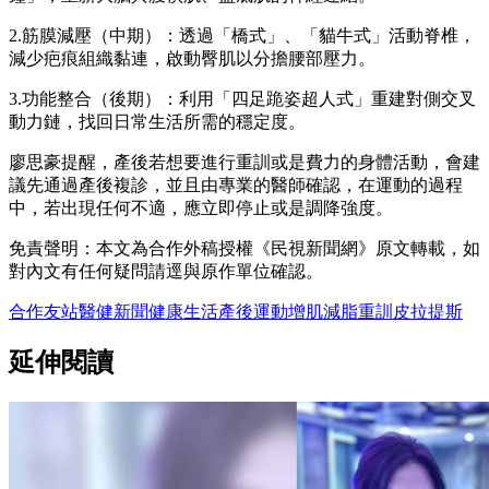
2.筋膜減壓（中期）：透過「橋式」、「貓牛式」活動脊椎，
減少疤痕組織黏連，啟動臀肌以分擔腰部壓力。
3.功能整合（後期）：利用「四足跪姿超人式」重建對側交叉
動力鏈，找回日常生活所需的穩定度。
廖思豪提醒，產後若想要進行重訓或是費力的身體活動，會建
議先通過產後複診，並且由專業的醫師確認，在運動的過程
中，若出現任何不適，應立即停止或是調降強度。
免責聲明：本文為合作外稿授權《民視新聞網》原文轉載，如
對內文有任何疑問請逕與原作單位確認。
合作友站
醫健新聞
健康
生活
產後
運動
增肌
減脂
重訓
皮拉提斯
延伸閱讀