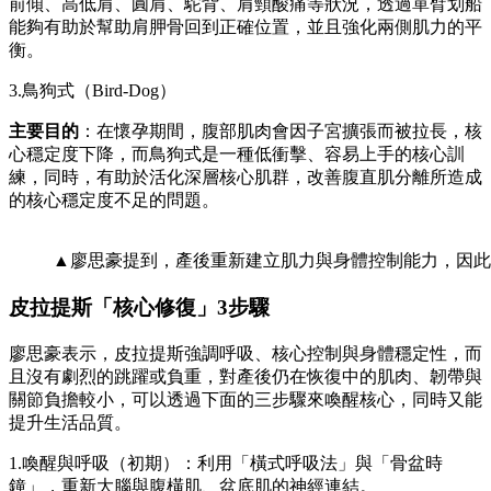
前傾、高低肩、圓肩、駝背、肩頸酸痛等狀況，透過單臂划船
能夠有助於幫助肩胛骨回到正確位置，並且強化兩側肌力的平
衡。
3.鳥狗式（Bird-Dog）
主要目的
：在懷孕期間，腹部肌肉會因子宮擴張而被拉長，核
心穩定度下降，而鳥狗式是一種低衝擊、容易上手的核心訓
練，同時，有助於活化深層核心肌群，改善腹直肌分離所造成
的核心穩定度不足的問題。
▲廖思豪提到，產後重新建立肌力與身體控制能力，因此
皮拉提斯「核心修復」3
步驟
廖思豪表示，皮拉提斯強調呼吸、核心控制與身體穩定性，而
且沒有劇烈的跳躍或負重，對產後仍在恢復中的肌肉、韌帶與
關節負擔較小，可以透過下面的三步驟來喚醒核心，同時又能
提升生活品質。
1.喚醒與呼吸（初期）：利用「橫式呼吸法」與「骨盆時
鐘」，重新大腦與腹橫肌、盆底肌的神經連結。