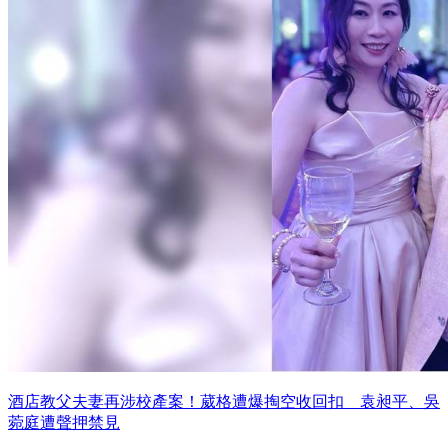
酒店教父夫妻再涉校產案！葳格遭爆掏空收回扣 袁昶平、吳
菀庭遭聲押禁見