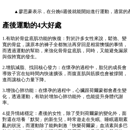
▲廖思豪表示，在分娩6週後就能開始進行運動，適當的
產後運動的4
大好處
1.有助於骨盆底肌功能的恢復：對於許多女性來說，鬆弛、變
寬的骨盆，讓原本的褲子全都無法再穿回是相當懊惱的事情，
而透過運動的幫助，來強化骨骨盆底肌，同時，又能避免漏尿
與假胯寬的發生。
2.增肌減脂、找回核心發力：在懷孕的過程中，胎兒的成長會
導致子宮在短時間內快速擴張，而腹直肌與筋膜也會被撐開，
進而讓核心力量下降。
3.增強心肺功能：在懷孕的過程中，心臟跟荷爾蒙都會產生變
化，透過運動，有助於增加心肺功能外，也能提升身體代謝
率。
4.提升情緒穩定：產後的女性，除了受到荷爾蒙的變化外，面
對還在培養「默契」的新生兒，時常遊走在失眠、睡眠週期紊
亂的狀況，而運動除了能夠刺激「快樂荷爾蒙」血清素與多巴