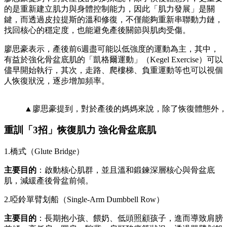
的是重新建立肌力與身體控制能力，因此「肌力發展」是關
鍵，而透過皮拉提斯的溫和修復，不僅能夠重新串聯動力鏈，
找回核心的穩定度，也能避免產後關節與肌肉受傷。
廖思豪表示，產後前6週盡可能以低強度的運動為主，其中，
有益於強化骨盆底肌的「凱格爾運動」（Kegel Exercise）可以
儘早開始執行，其次，走路、爬樓梯、負重運動等也可以視個
人恢復狀況，逐步增加頻率。
▲廖思豪提到，對於產後的媽媽來說，除了恢復體態外，
重訓「3
招」恢復肌力
強化骨盆底肌
1.橋式（Glute Bridge）
主要目的
：啟動核心肌群，並且溫和鍛鍊深層核心與骨盆底
肌，減緩產後骨盆前傾。
2.啞鈴單臂划船（Single-Arm Dumbbell Row）
主要目的
：長期抱小孩、餵奶、低頭照顧孩子，進而導致肩膀