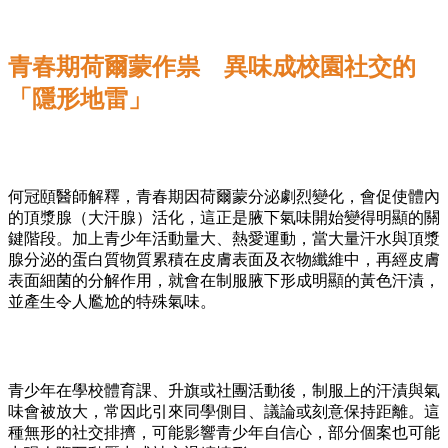
青春期荷爾蒙作祟 異味成校園社交的
「隱形地雷」
何冠頤醫師解釋，青春期因荷爾蒙分泌劇烈變化，會促使體內
的頂漿腺（大汗腺）活化，這正是腋下氣味開始變得明顯的關
鍵階段。加上青少年活動量大、熱愛運動，當大量汗水與頂漿
腺分泌的蛋白質物質累積在皮膚表面及衣物纖維中，再經皮膚
表面細菌的分解作用，就會在制服腋下形成明顯的黃色汗漬，
並產生令人尷尬的特殊氣味。
青少年在學校體育課、升旗或社團活動後，制服上的汗漬與氣
味會被放大，常因此引來同學側目、議論或刻意保持距離。這
種無形的社交排擠，可能影響青少年自信心，部分個案也可能