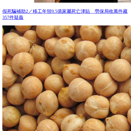
假死騙補助2／移工年領9.5億家屬死亡津貼 勞保局收萬件藏
357件疑義