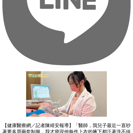
【健康醫療網／記者陳靖安報導】「醫師，我兒子最近一直吵
著要多買兩套制服，我才發現他每件上衣的腋下都泛著洗不掉