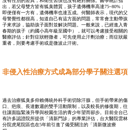
沒有性別的差異，和衛生習慣也沒有絕對關係。醫學統計指
出，若父母雙方皆有狐臭體質，孩子遺傳機率高達75~80%；
即便僅有一方有，遺傳機率也達五成。何醫師表示，現代的父
母警覺性都很高，知道自己有這方面的問題，常常會主動帶孩
子來求診，協助孩子面對並解決問題。一般來說，已經進入青
春期的孩子（約國小高年級至國中），就可以考慮接受相關的
醫療評估；針對症狀輕微者，可先使用止汗劑治療；而症狀嚴
重者，則要考慮手術或是微波止汗術。
非侵入性治療方式成為部分學子關注選項
過去治療狐臭多仰賴傳統外科手術切除汗腺，但手術帶來的傷
口、疤痕、長達數週的雙手活動限制，以及較長的修復期，往
往讓面臨緊湊升學與校園生活的青少年望而卻步。目前全台已
有許多認證院所提供「清新門診」的專業評估，台大醫院雲林
分院虎尾院區也在5年前引進了備受關注的「清新微波療