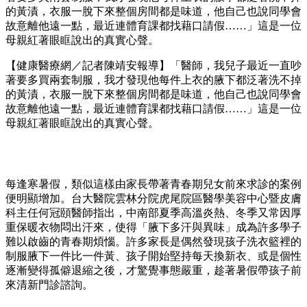
的黃漬，衣服一脫下來整個房間都是味道，他自己也說同學會
故意離他遠一點，最近連體育課都找藉口請假……」這是一位
母親紅著眼眶說出的真實心聲。
【健康醫療網／記者陳靖安報導】「醫師，我兒子最近一直吵
著要多買兩套制服，我才發現他每件上衣的腋下都泛著洗不掉
的黃漬，衣服一脫下來整個房間都是味道，他自己也說同學會
故意離他遠一點，最近連體育課都找藉口請假……」這是一位
母親紅著眼眶說出的真實心聲。
每逢寒暑假，類似這樣由家長帶著青春期兒女前來求診的案例
便明顯增加。台大醫院雲林分院虎尾院區醫學美容中心暨皮膚
科主任何冠頤醫師指出，中南部夏季高溫炎熱、冬季又常因厚
重保暖衣物悶出汗來，使得「腋下多汗與異味」成為許多學子
難以啟齒的青春期煩惱。許多家長是偶然發現孩子洗衣籃裡的
制服腋下一件比一件黃、孩子開始堅持每天換新衣、或是個性
逐漸變得孤僻退縮之後，才驚覺事態嚴重，趁著暑假帶孩子前
來清新門診諮詢。