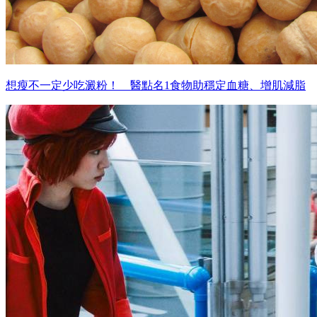
想瘦不一定少吃澱粉！ 醫點名1食物助穩定血糖、增肌減脂