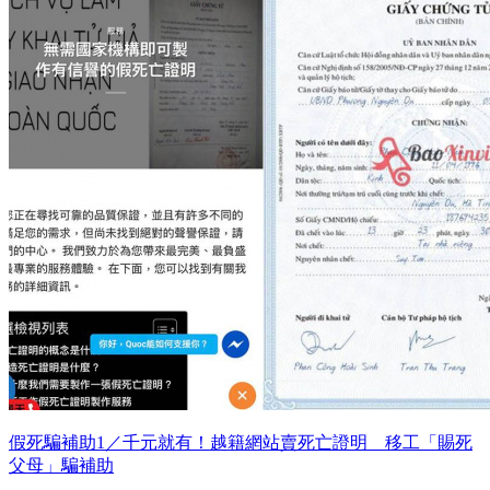
假死騙補助1／千元就有！越籍網站賣死亡證明 移工「賜死
父母」騙補助