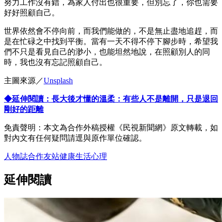
努力工作沒有錯，為家人付出也很重要，但別忘了，你也需要
好好照顧自己。
世界依然會不停向前，而我們能做的，不是無止盡地追趕，而
是在忙碌之中找到平衡。當有一天不得不停下腳步時，希望我
們不只是看見自己的渺小，也能坦然地說，在照顧別人的同
時，我也沒有忘記照顧自己。
主圖來源／
Unsplash
◆延伸閱讀：長大後才懂的溫柔：有些人不是離開，只是退回
剛好的距離
免責聲明：本文為合作外稿授權《民視新聞網》原文轉載，如
對內文有任何疑問請逕與原作單位確認。
人物誌
合作友站
健康
生活
心理
延伸閱讀