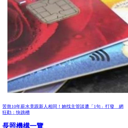
苦熬10年薪水竟跟新人相同！她找主管談遭「1句」打發 網
狂勸：快跳槽
長照機構一覽