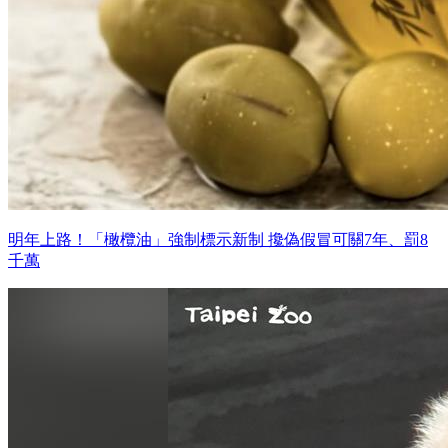
明年上路！「橄欖油」強制標示新制 攙偽假冒可關7年、罰8
千萬