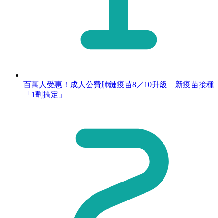
百萬人受惠！成人公費肺鏈疫苗8／10升級 新疫苗接種
「1劑搞定」