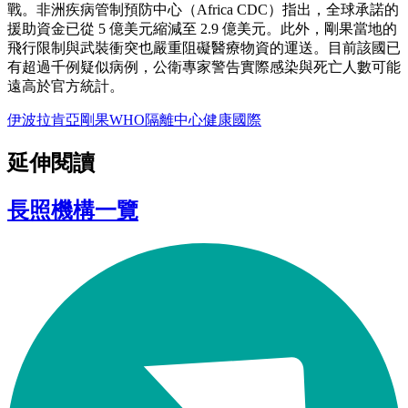
戰。非洲疾病管制預防中心（Africa CDC）指出，全球承諾的
援助資金已從 5 億美元縮減至 2.9 億美元。此外，剛果當地的
飛行限制與武裝衝突也嚴重阻礙醫療物資的運送。目前該國已
有超過千例疑似病例，公衛專家警告實際感染與死亡人數可能
遠高於官方統計。
伊波拉
肯亞
剛果
WHO
隔離中心
健康
國際
延伸閱讀
長照機構一覽