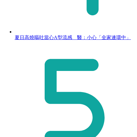
夏日高燒嘔吐當心A型流感 醫：小心「全家連環中」