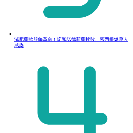
減肥藥掀服飾革命！諾和諾德新藥挫敗、密西根爆萬人
感染