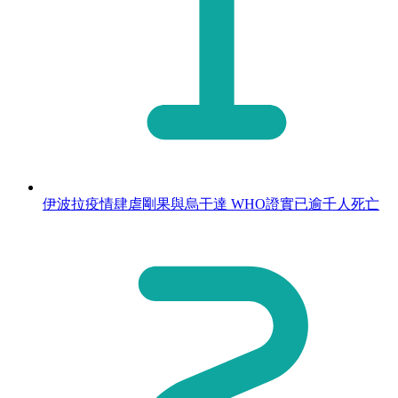
伊波拉疫情肆虐剛果與烏干達 WHO證實已逾千人死亡