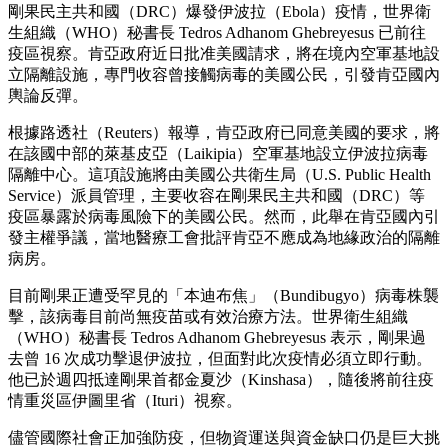
剛果民主共和國（DRC）爆發伊波拉（Ebola）疫情，世界衛
生組織（WHO）秘書長 Tedros Adhanom Ghebreyesus 已前往
疫區視察。肯亞政府近日批准美國請求，將在境內空軍基地設
立隔離設施，專門收容曾接觸病毒的美國公民，引發肯亞國內
輿論反彈。
根據路透社（Reuters）報導，肯亞政府已同意美國的要求，將
在該國中部的萊基皮亞（Laikipia）空軍基地設立伊波拉病毒
隔離中心。這項設施將由美國公共衛生局（U.S. Public Health
Service）派員管理，主要收容在剛果民主共和國（DRC）等
疫區暴露於病毒風險下的美國公民。然而，此舉在肯亞國內引
發主權爭議，當地醫療工會批評肯亞不應成為地緣政治的隔離
病房。
目前剛果正遭受罕見的「本迪布焦」（Bundibugyo）病毒株襲
擊，該病毒目前尚無疫苗或有效治療方法。世界衛生組織
（WHO）秘書長 Tedros Adhanom Ghebreyesus 表示，剛果過
去曾 16 次成功擊退伊波拉，但面對此次疫情必須立即行動。
他已於週四抵達剛果首都金夏沙（Kinshasa），隨後將前往疫
情重災區伊圖里省（Ituri）視察。
儘管國際社會正加強防疫，但物資運送與資金缺口仍是巨大挑