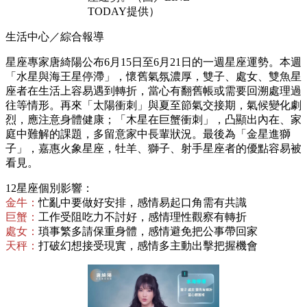
TODAY提供）
生活中心／綜合報導
星座專家唐綺陽公布6月15日至6月21日的一週星座運勢。本週
「水星與海王星停滯」，懷舊氣氛濃厚，雙子、處女、雙魚星
座者在生活上容易遇到轉折，當心有翻舊帳或需要回溯處理過
往等情形。再來「太陽衝刺」與夏至節氣交接期，氣候變化劇
烈，應注意身體健康；「木星在巨蟹衝刺」，凸顯出內在、家
庭中難解的課題，多留意家中長輩狀況。最後為「金星進獅
子」，嘉惠火象星座，牡羊、獅子、射手星座者的優點容易被
看見。
12星座個別影響：
金牛：
忙亂中要做好安排，感情易起口角需有共識
巨蟹：
工作受阻吃力不討好，感情理性觀察有轉折
處女：
瑣事繁多請保重身體，感情避免把公事帶回家
天秤：
打破幻想接受現實，感情多主動出擊把握機會