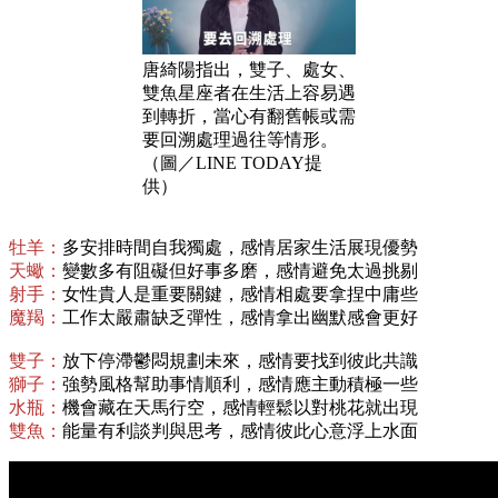
唐綺陽指出，雙子、處女、
雙魚星座者在生活上容易遇
到轉折，當心有翻舊帳或需
要回溯處理過往等情形。
（圖／LINE TODAY提
供）
牡羊：
多安排時間自我獨處，感情居家生活展現優勢
天蠍：
變數多有阻礙但好事多磨，感情避免太過挑剔
射手：
女性貴人是重要關鍵，感情相處要拿捏中庸些
魔羯：
工作太嚴肅缺乏彈性，感情拿出幽默感會更好
雙子：
放下停滯鬱悶規劃未來，感情要找到彼此共識
獅子：
強勢風格幫助事情順利，感情應主動積極一些
水瓶：
機會藏在天馬行空，感情輕鬆以對桃花就出現
雙魚：
能量有利談判與思考，感情彼此心意浮上水面