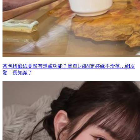
茶包標籤紙竟然有隱藏功能？簡單1招固定杯緣不滑落…網友
驚：長知識了