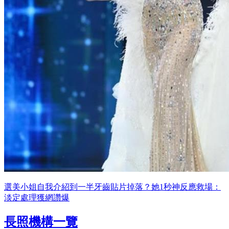
選美小姐自我介紹到一半牙齒貼片掉落？她1秒神反應救場：
淡定處理獲網讚爆
長照機構一覽