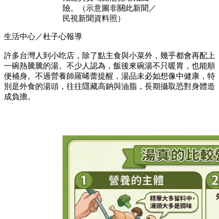
險。（示意圖非關此新聞／
民視新聞資料照）
生活中心／杜子心報導
許多台灣人到小吃店，除了點主食與小菜外，幾乎都會再配上
一碗熱騰騰的湯。不少人認為，飯後來碗湯不只暖胃，也能順
便補身。不過營養師羅晞蕾提醒，湯品未必如想像中健康，特
別是外食的湯頭，往往隱藏高鈉與油脂，長期攝取恐對身體造
成負擔。