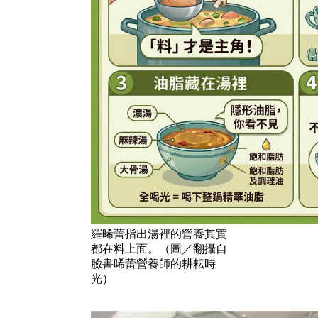
羅晞蕾指出湯裡的營養其實
都在料上面。（圖／翻攝自
臉書晞蕾營養師的耕耘時
光）