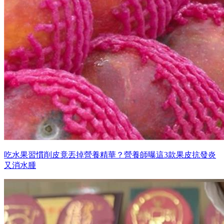
吃水果習慣削皮竟丟掉營養精華？營養師曝這3款果皮抗發炎
又消水腫