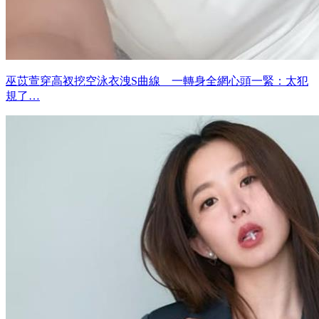
巫苡萱穿高衩挖空泳衣洩S曲線 一轉身全網心頭一緊：太犯
規了…