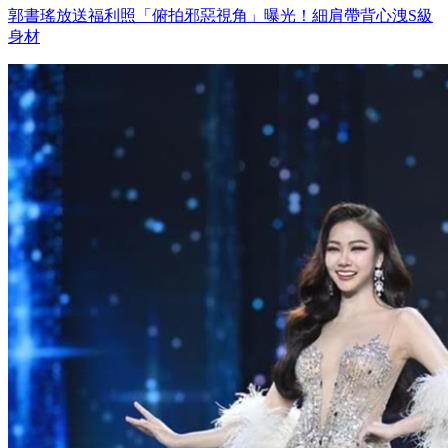
郭書瑤放送福利照「俯拍邪惡視角」曝光！細肩帶背心洩S級
身材