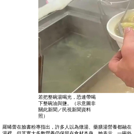
若把整碗湯喝光，恐連帶喝
下整碗油與鹽。（示意圖非
關此新聞／民視新聞資料
照）
羅晞蕾在臉書粉專指出，許多人以為燉湯、藥膳湯營養都融在
湯裡，但其實大多數營養仍保留在食材本身。她表示，一碗外