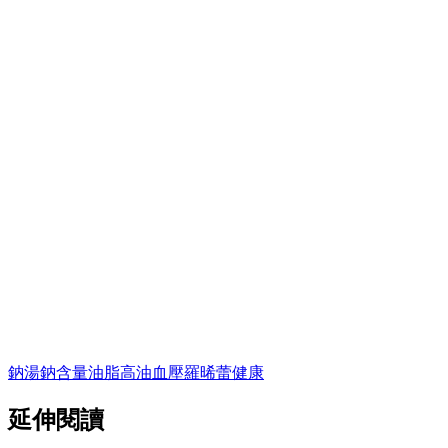
鈉
湯
鈉含量
油脂
高油
血壓
羅晞蕾
健康
延伸閱讀