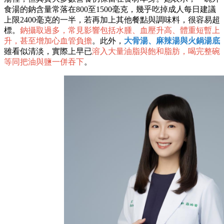
食湯的鈉含量常落在800至1500毫克，幾乎吃掉成人每日建議
上限2400毫克的一半，若再加上其他餐點與調味料，很容易超
標。
鈉攝取過多，常見影響包括水腫、血壓升高、體重短暫上
升，甚至增加心血管負擔
。此外，
大骨湯、麻辣湯與火鍋湯底
雖看似清淡，實際上早已
溶入大量油脂與飽和脂肪，喝完整碗
等同把油與鹽一併吞下
。