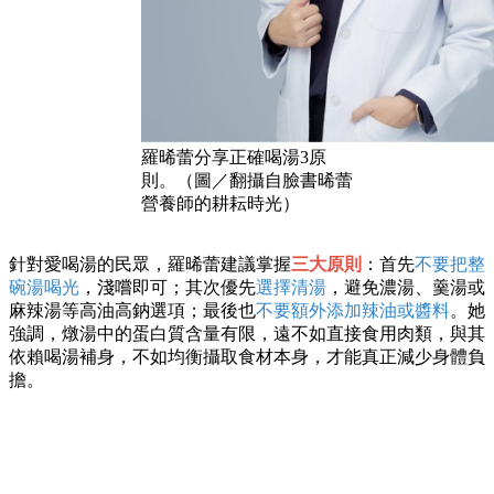
羅晞蕾分享正確喝湯3原
則。（圖／翻攝自臉書晞蕾
營養師的耕耘時光）
針對愛喝湯的民眾，羅晞蕾建議掌握
三大原則
：首先
不要把整
碗湯喝光
，淺嚐即可；其次優先
選擇清湯
，避免濃湯、羹湯或
麻辣湯等高油高鈉選項；最後也
不要額外添加辣油或醬料
。她
強調，燉湯中的蛋白質含量有限，遠不如直接食用肉類，與其
依賴喝湯補身，不如均衡攝取食材本身，才能真正減少身體負
擔。