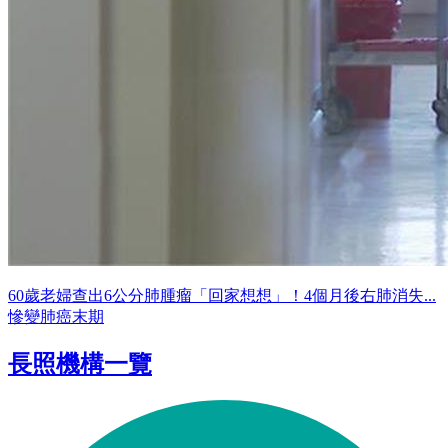
60歲老婦查出6公分肺腫瘤「回家想想」！4個月後右肺消失...
慘變肺癌末期
長照機構一覽