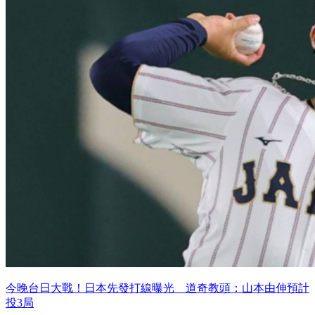
今晚台日大戰！日本先發打線曝光 道奇教頭：山本由伸預計
投3局