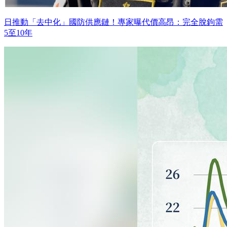
日推動「去中化」國防供應鏈！專家曝代價高昂：完全脫鉤需
5至10年