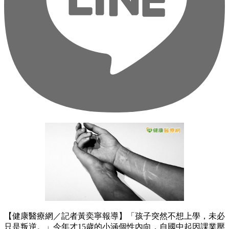
【健康醫療網／記者黃奕寧報導】「孩子突然不想上學，未必
只是叛逆。」今年才15歲的小涵個性內向，自國中起因課業壓