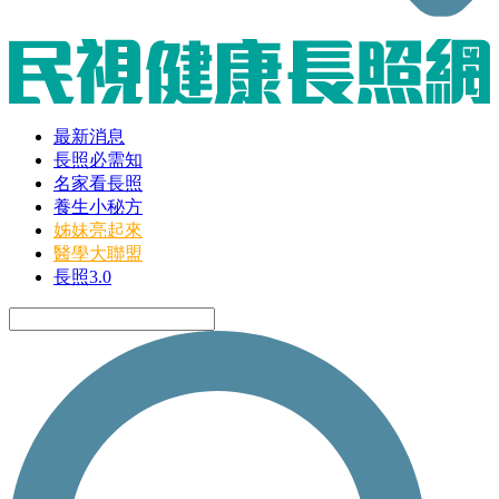
最新消息
長照必需知
名家看長照
養生小秘方
姊妹亮起來
醫學大聯盟
長照3.0