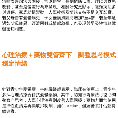
清晰表達想法與困擾，常以拒學、長期情緒低落、睡眠與食慾
改變，甚至是偏差行為來呈現。相關研究更顯示，這類病症多
與遺傳、家庭結構變動、人際挫折及情緒支持不足交互影響。
若父母曾有憂鬱病史，子女罹病風險將增加2至4倍；若童年遭
遇如父母離異、經濟困難或情感忽視，也發現與早發性情緒障
礙密切相關。
心理治療＋藥物雙管齊下 調整思考模式
穩定情緒
針對青少年憂鬱症，林純儀醫師表示，臨床在治療上，青少年
多採心理治療合併抗憂鬱藥物。其中，認知行為療法可協助調
整負向思考，人際心理治療則改善人際困擾；藥物方面常使用
選擇性血清素再攝取抑制劑，如fluoxetine，但須審慎評估並持
續追蹤。