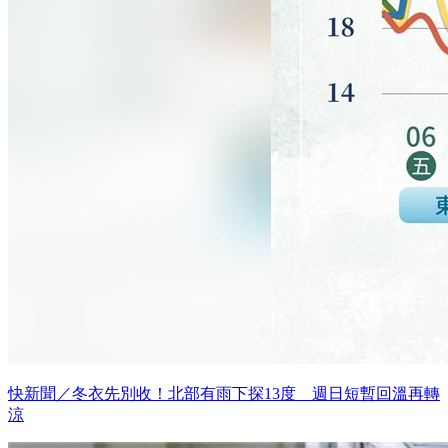
快新聞／冬衣先別收！北部有雨下探13度 週日短暫回溫再轉
涼