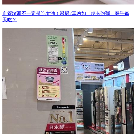
血管堵塞不一定是吃太油！醫揭2真凶如「糖衣砲彈」幾乎每
天吃？