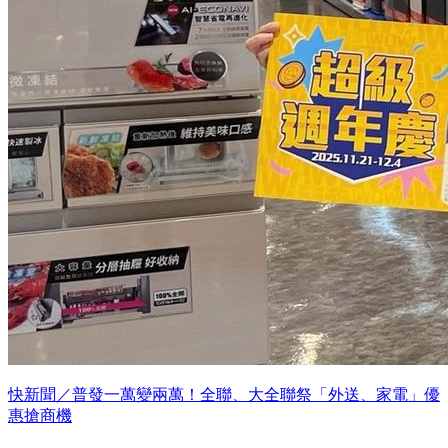
快新聞／普發一萬變兩萬！全聯、大全聯祭「外送、家電」優
惠搶商機