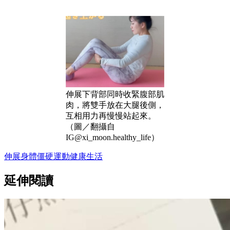
伸展下背部同時收緊腹部肌
肉，將雙手放在大腿後側，
互相用力再慢慢站起來。
（圖／翻攝自
IG@xi_moon.healthy_life）
伸展
身體
僵硬
運動
健康
生活
延伸閱讀