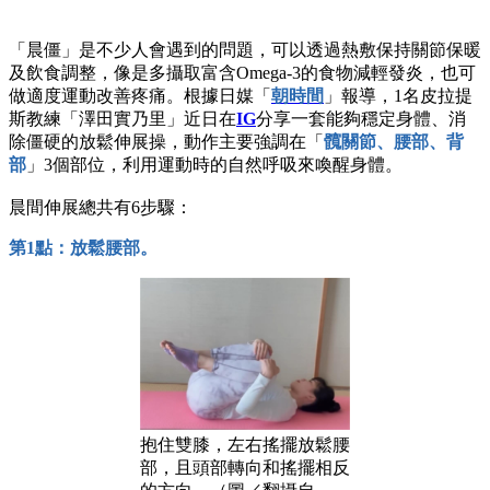
「晨僵」是不少人會遇到的問題，可以透過熱敷保持關節保暖
及飲食調整，像是多攝取富含Omega-3的食物減輕發炎，也可
做適度運動改善疼痛。根據日媒「
朝時間
」報導，1名皮拉提
斯教練「澤田實乃里」近日在
IG
分享一套能夠穩定身體、消
除僵硬的放鬆伸展操，動作主要強調在「
髖關節、腰部、背
部
」3個部位，利用運動時的自然呼吸來喚醒身體。
晨間伸展總共有6步驟：
第1點
：放鬆腰部。
抱住雙膝，左右搖擺放鬆腰
部，且頭部轉向和搖擺相反