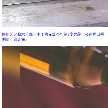
快新聞／薪水只拿一半！國光爆今年第3度欠薪 公路局出手
開罰「這金額」