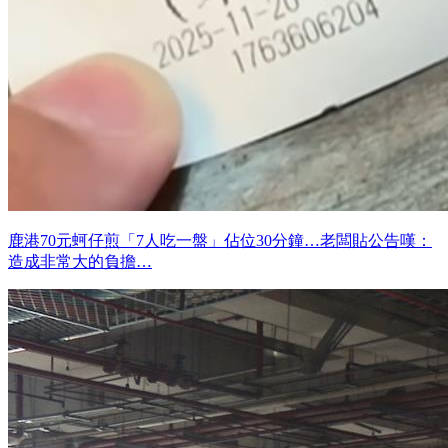
鹿港70元蚵仔煎「7人吃一盤」佔位30分鐘…老闆貼公告嘆：
造成非常大的負擔…