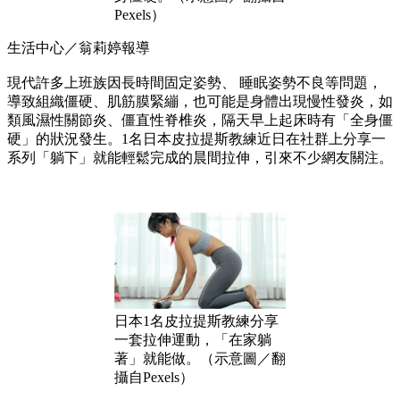
Pexels）
生活中心／翁莉婷報導
現代許多上班族因長時間固定姿勢、 睡眠姿勢不良等問題，
導致組織僵硬、肌筋膜緊繃，也可能是身體出現慢性發炎，如
類風濕性關節炎、僵直性脊椎炎，隔天早上起床時有「全身僵
硬」的狀況發生。1名日本皮拉提斯教練近日在社群上分享一
系列「躺下」就能輕鬆完成的晨間拉伸，引來不少網友關注。
日本1名皮拉提斯教練分享
一套拉伸運動，「在家躺
著」就能做。（示意圖／翻
攝自Pexels）