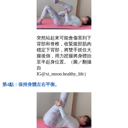
突然站起來可能會傷害到下
背部和脊椎，收緊腹部肌肉
穩定下背部，將雙手抓住大
腿後側，用力蹬腿將身體抬
至半起身位置。（圖／翻攝
自
IG@xi_moon.healthy_life）
第4點：保持身體左右平衡。