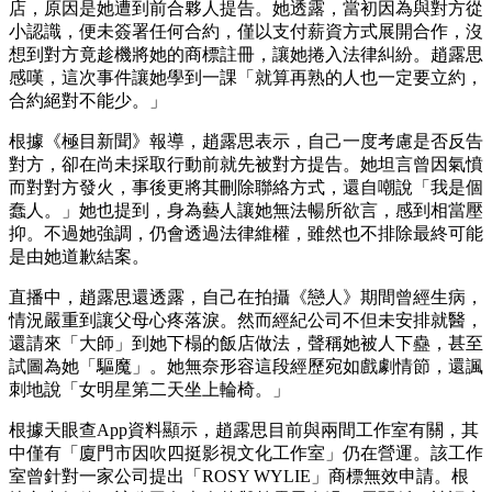
店，原因是她遭到前合夥人提告。她透露，當初因為與對方從
小認識，便未簽署任何合約，僅以支付薪資方式展開合作，沒
想到對方竟趁機將她的商標註冊，讓她捲入法律糾紛。趙露思
感嘆，這次事件讓她學到一課「就算再熟的人也一定要立約，
合約絕對不能少。」
根據《極目新聞》報導，趙露思表示，自己一度考慮是否反告
對方，卻在尚未採取行動前就先被對方提告。她坦言曾因氣憤
而對對方發火，事後更將其刪除聯絡方式，還自嘲說「我是個
蠢人。」她也提到，身為藝人讓她無法暢所欲言，感到相當壓
抑。不過她強調，仍會透過法律維權，雖然也不排除最終可能
是由她道歉結案。
直播中，趙露思還透露，自己在拍攝《戀人》期間曾經生病，
情況嚴重到讓父母心疼落淚。然而經紀公司不但未安排就醫，
還請來「大師」到她下榻的飯店做法，聲稱她被人下蠱，甚至
試圖為她「驅魔」。她無奈形容這段經歷宛如戲劇情節，還諷
刺地說「女明星第二天坐上輪椅。」
根據天眼查App資料顯示，趙露思目前與兩間工作室有關，其
中僅有「廈門市因吹四挺影視文化工作室」仍在營運。該工作
室曾針對一家公司提出「ROSY WYLIE」商標無效申請。根