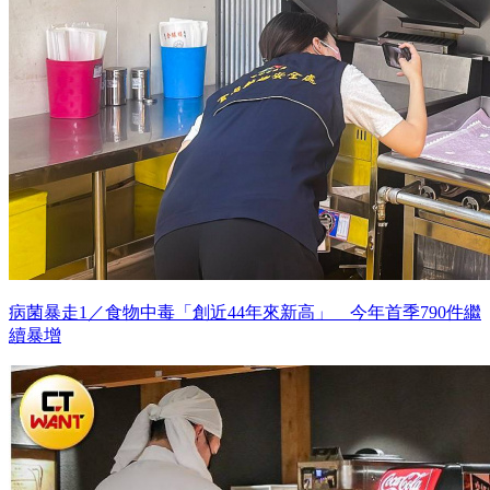
病菌暴走1／食物中毒「創近44年來新高」 今年首季790件繼
續暴增