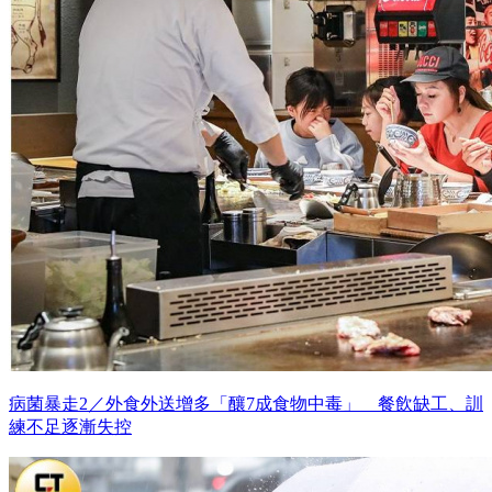
病菌暴走2／外食外送增多「釀7成食物中毒」 餐飲缺工、訓
練不足逐漸失控