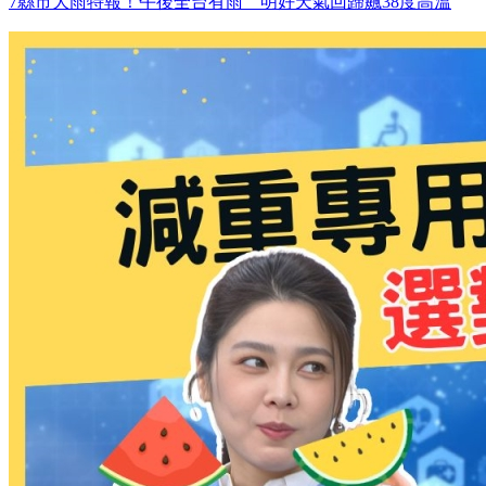
7縣市大雨特報！午後全台有雨 明好天氣回歸飆38度高溫