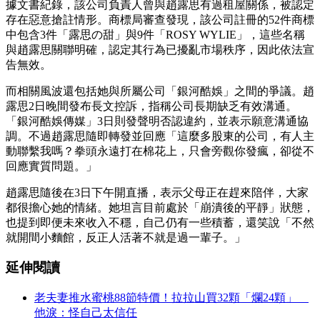
據文書紀錄，該公司負責人曾與趙露思有過租屋關係，被認定
存在惡意搶註情形。商標局審查發現，該公司註冊的52件商標
中包含3件「露思の甜」與9件「ROSY WYLIE」，這些名稱
與趙露思關聯明確，認定其行為已擾亂市場秩序，因此依法宣
告無效。
而相關風波還包括她與所屬公司「銀河酷娛」之間的爭議。趙
露思2日晚間發布長文控訴，指稱公司長期缺乏有效溝通。
「銀河酷娛傳媒」3日則發聲明否認違約，並表示願意溝通協
調。不過趙露思隨即轉發並回應「這麼多股東的公司，有人主
動聯繫我嗎？拳頭永遠打在棉花上，只會旁觀你發瘋，卻從不
回應實質問題。」
趙露思隨後在3日下午開直播，表示父母正在趕來陪伴，大家
都很擔心她的情緒。她坦言目前處於「崩潰後的平靜」狀態，
也提到即便未來收入不穩，自己仍有一些積蓄，還笑說「不然
就開間小麵館，反正人活著不就是過一輩子。」
延伸閱讀
老夫妻推水蜜桃88節特價！拉拉山買32顆「爛24顆」
他淚：怪自己太信任