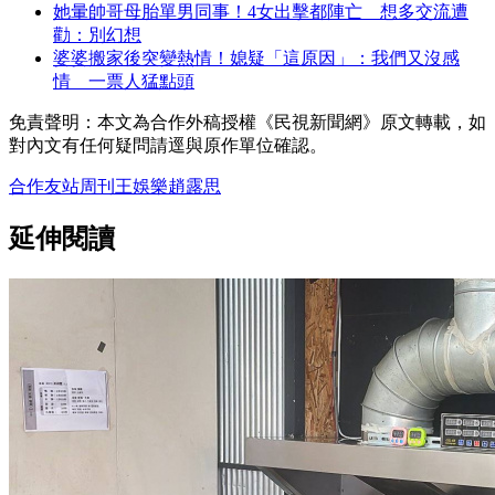
她暈帥哥母胎單男同事！4女出擊都陣亡 想多交流遭
勸：別幻想
婆婆搬家後突變熱情！媳疑「這原因」：我們又沒感
情 一票人猛點頭
免責聲明：本文為合作外稿授權《民視新聞網》原文轉載，如
對內文有任何疑問請逕與原作單位確認。
合作友站
周刊王
娛樂
趙露思
延伸閱讀