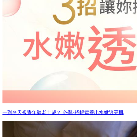
一到冬天視覺年齡老十歲？ 必學3招輕鬆養出水嫩透亮肌