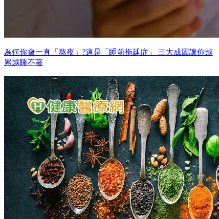
為何你會一直「熬夜」?這是「睡前拖延症」 三大成因讓你越
累越睡不著