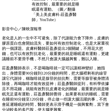
有效控制，最重要的就是睡
眠還有運動。（圖／翻攝
「美上美皮膚科-莊盈彥醫
師」YouTube）
影音中心／陳映潔報導
老化是人的一生中不可避免，除了代謝能力會下降外，皮膚的
膠原蛋白也會開始流失，要如何有效控制老化，也是大家重視
的一個課題。皮膚科醫師莊盈彥提出2個關鍵，不用花大把
錢，也可以有效對抗老化，最重要的就是睡眠還有運動，更建
議睡前不要滑手機，不然只會讓大腦越興奮，難以入睡。
莊盈彥醫師表示，不是喝咖啡就一定可以讓精神變好，她指
出，身體需要90分鐘到120分鐘的時間，把大腦裡剩有的線苷
讓它代謝掉，稱咖啡就是腺苷的拮抗劑，需要等腺苷被身體清
除後，再喝咖啡才能有效提神；莊盈彥醫師提到，有科學依據
且不用花錢，就能有效對抗皮膚老化的關鍵，最重要的就是睡
眠充足還有運動，莊盈彥醫師覺得，如果要有好的睡眠，需要
在睡前90分鐘至120分鐘，停止做一些讓大腦活躍的事，不然
會延遲睡眠的時間，醫師更表示滑手機是一個興奮劑，當下會
分泌較多的多巴胺，使大腦更興奮。