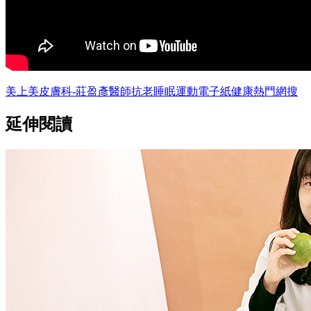
美上美皮膚科-莊盈彥醫師
抗老
睡眠
運動
電子紙
健康
熱門網搜
延伸閱讀