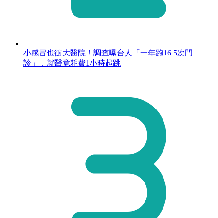
小感冒也衝大醫院！調查曝台人「一年跑16.5次門
診」，就醫竟耗費1小時起跳