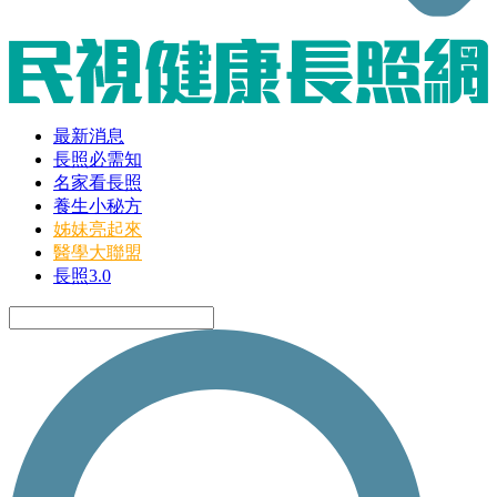
最新消息
長照必需知
名家看長照
養生小秘方
姊妹亮起來
醫學大聯盟
長照3.0