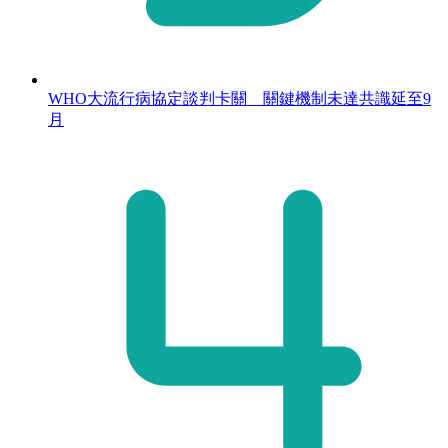
WHO大流行病協定談判卡關 關鍵機制未達共識延至9
月