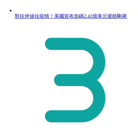
對抗伊波拉疫情！美國宣布加碼2.42億美元援助剛果