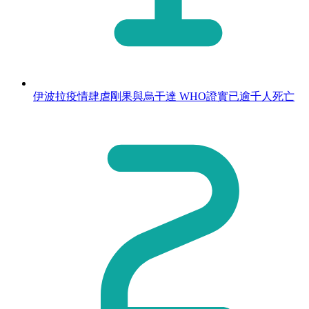
伊波拉疫情肆虐剛果與烏干達 WHO證實已逾千人死亡