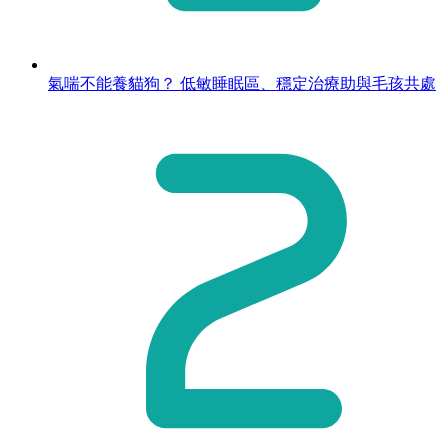
氣喘不能養貓狗？ 低敏睡眠區、穩定治療助與毛孩共處