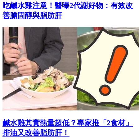
吃鹹水雞注意！醫曝2代謝好物：有效改
善膽固醇與脂肪肝
鹹水雞其實熱量超低？專家推「2食材」
排油又改善脂肪肝！