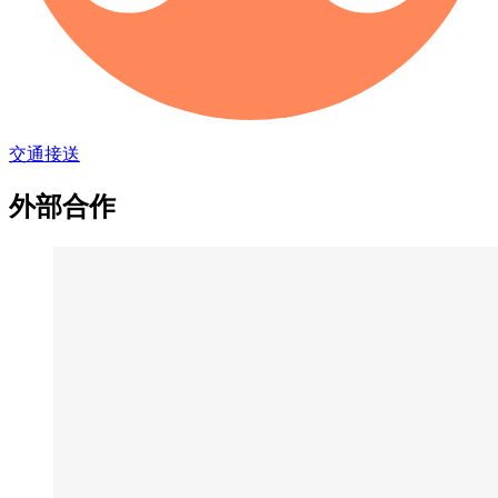
交通接送
外部合作