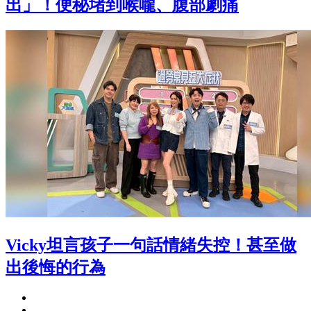
出」！便秘堵到喉嚨、腹部劇痛
Vicky坦言孩子一句話情緒失控！甚至做
出後悔的行為