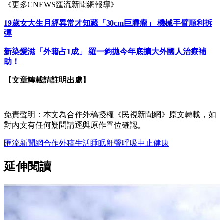
《更多CNEWS匯流新聞網報導》
19歲女大生月經異常才知藏「30cm巨腫瘤」 機械手臂順利拆
彈
新染愛滋「外籍占1成」 羅一鈞拋今年底擴大外國人治療補
助！
【文章轉載請註明出處】
免責聲明：本文為合作外稿授權《民視新聞網》原文轉載，如
對內文有任何疑問請逕與原作單位確認。
匯流新聞網
合作外稿
生活
睡眠
鼾聲
呼吸中止
健康
延伸閱讀