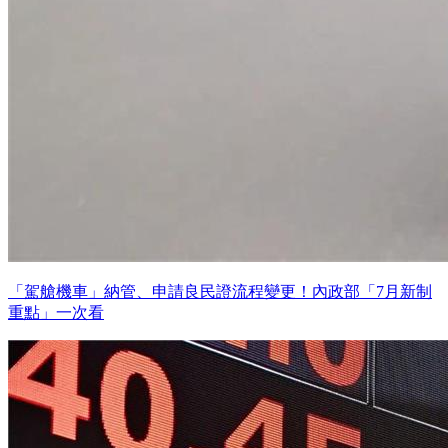
「駕艙機車」納管、申請良民證流程變更！內政部「7月新制
重點」一次看