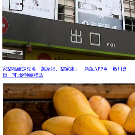
家樂福確定改名「萬家福、樂家康」！新版APP今「啟用會
員」可1鍵秒轉權益