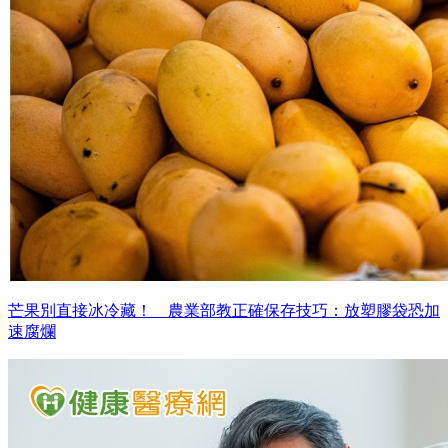
芒果別直接冰冷藏！ 農業部教正確保存技巧：放塑膠袋恐加
速腐爛