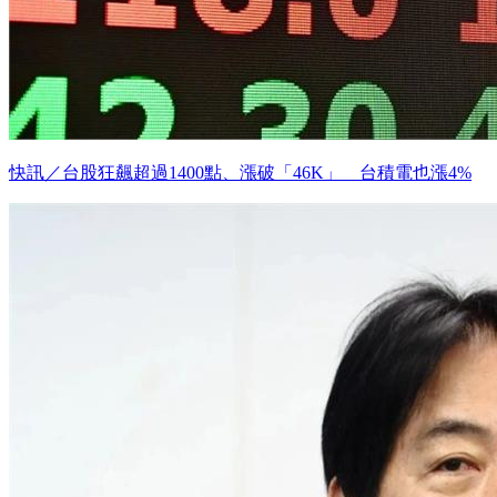
快訊／台股狂飆超過1400點、漲破「46K」 台積電也漲4%