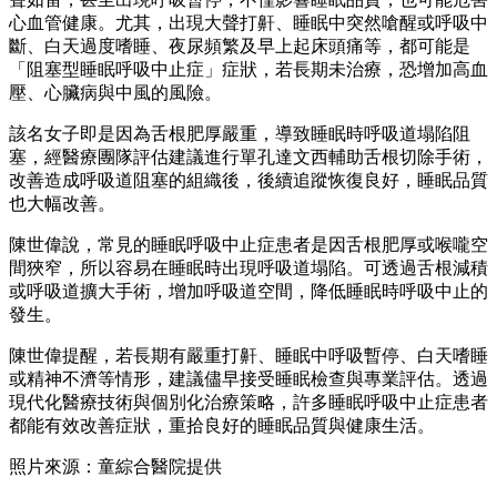
心血管健康。尤其，出現大聲打鼾、睡眠中突然嗆醒或呼吸中
斷、白天過度嗜睡、夜尿頻繁及早上起床頭痛等，都可能是
「阻塞型睡眠呼吸中止症」症狀，若長期未治療，恐增加高血
壓、心臟病與中風的風險。
該名女子即是因為舌根肥厚嚴重，導致睡眠時呼吸道塌陷阻
塞，經醫療團隊評估建議進行單孔達文西輔助舌根切除手術，
改善造成呼吸道阻塞的組織後，後續追蹤恢復良好，睡眠品質
也大幅改善。
陳世偉說，常見的睡眠呼吸中止症患者是因舌根肥厚或喉嚨空
間狹窄，所以容易在睡眠時出現呼吸道塌陷。可透過舌根減積
或呼吸道擴大手術，增加呼吸道空間，降低睡眠時呼吸中止的
發生。
陳世偉提醒，若長期有嚴重打鼾、睡眠中呼吸暫停、白天嗜睡
或精神不濟等情形，建議儘早接受睡眠檢查與專業評估。透過
現代化醫療技術與個別化治療策略，許多睡眠呼吸中止症患者
都能有效改善症狀，重拾良好的睡眠品質與健康生活。
照片來源：童綜合醫院提供