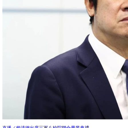
直播／賴清德出席三軍八校院聯合畢業典禮