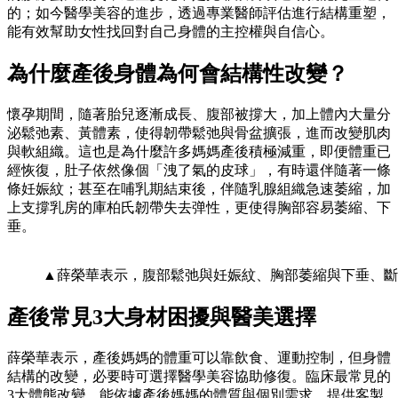
的；如今醫學美容的進步，透過專業醫師評估進行結構重塑，
能有效幫助女性找回對自己身體的主控權與自信心。
為什麼產後身體為何會結構性改變？
懷孕期間，隨著胎兒逐漸成長、腹部被撐大，加上體內大量分
泌鬆弛素、黃體素，使得韌帶鬆弛與骨盆擴張，進而改變肌肉
與軟組織。這也是為什麼許多媽媽產後積極減重，即便體重已
經恢復，肚子依然像個「洩了氣的皮球」，有時還伴隨著一條
條妊娠紋；甚至在哺乳期結束後，伴隨乳腺組織急速萎縮，加
上支撐乳房的庫柏氏韌帶失去弹性，更使得胸部容易萎縮、下
垂。
▲薛榮華表示，腹部鬆弛與妊娠紋、胸部萎縮與下垂、斷
產後常見
3
大身材困擾與醫美選擇
薛榮華表示，產後媽媽的體重可以靠飲食、運動控制，但身體
結構的改變，必要時可選擇醫學美容協助修復。臨床最常見的
3大體態改變，能依據產後媽媽的體質與個別需求，提供客製