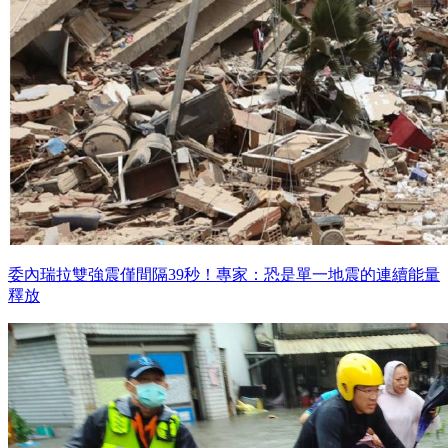
委內瑞拉雙強震僅間隔39秒！專家：恐是單一地震的連續能量
釋放