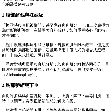
化的醫美療程規劃。
1.
腹部鬆弛與妊娠紋
「懷孕時腹直肌被撐開，甚至導致腹直肌分」，加上皮膚彈力
纖維斷裂所導致。在醫學美容的觀點，如何重塑核心「結構」
才是關鍵。
．輕中度鬆弛與局部脂肪堆積：若腹直肌分離不嚴重，僅是皮
膚鬆弛與局部脂肪囤積，建議可採用非侵入式的複合式療程，
如：非侵入式體雕、微針電波。
．重度鬆弛與嚴重腹直肌分離：若腹直肌分離超過兩公分，且
肚皮有嚴重的贅皮垂垮，經評估則建議採「腹部拉皮手術」
（Abdominoplasty）。
2.
胸部萎縮與下垂
面對許多媽媽面臨乳房「消風」、上胸凹陷或下垂等困擾，這
時「水滴型」美學正是最理想的解決方案。
．輕微乳房萎縮與下垂：若媽媽本身有有局部脂肪囤積（如：