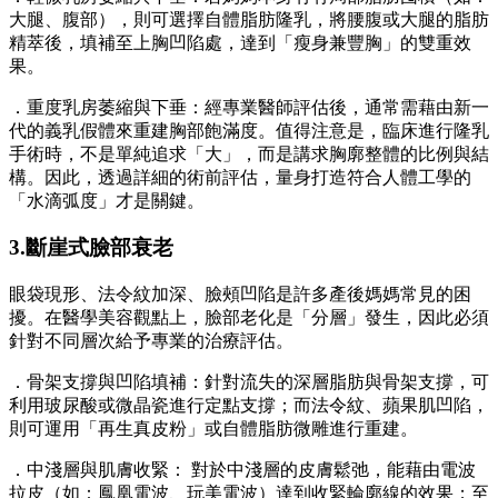
大腿、腹部），則可選擇自體脂肪隆乳，將腰腹或大腿的脂肪
精萃後，填補至上胸凹陷處，達到「瘦身兼豐胸」的雙重效
果。
．重度乳房萎縮與下垂：經專業醫師評估後，通常需藉由新一
代的義乳假體來重建胸部飽滿度。值得注意是，臨床進行隆乳
手術時，不是單純追求「大」，而是講求胸廓整體的比例與結
構。因此，透過詳細的術前評估，量身打造符合人體工學的
「水滴弧度」才是關鍵。
3.
斷崖式臉部衰老
眼袋現形、法令紋加深、臉頰凹陷是許多產後媽媽常見的困
擾。在醫學美容觀點上，臉部老化是「分層」發生，因此必須
針對不同層次給予專業的治療評估。
．骨架支撐與凹陷填補：針對流失的深層脂肪與骨架支撐，可
利用玻尿酸或微晶瓷進行定點支撐；而法令紋、蘋果肌凹陷，
則可運用「再生真皮粉」或自體脂肪微雕進行重建。
．中淺層與肌膚收緊： 對於中淺層的皮膚鬆弛，能藉由電波
拉皮（如：鳳凰電波、玩美電波）達到收緊輪廓線的效果；至