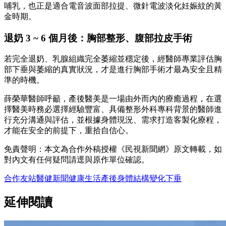
哺乳，也正是適合電音波面部拉提、微針電波淡化妊娠紋的黃
金時期。
退奶 3 ~ 6 個月後：胸部整形、腹部拉皮手術
若完全退奶、乳腺組織完全萎縮並穩定後，經醫師專業評估胸
部下垂與萎縮的真實狀況，才是進行胸部手術才最為安全且精
準的時機。
薛榮華醫師呼籲，產後醫美是一場由外而內的療癒過程，在選
擇醫美時務必選擇經驗豐富、具備整形外科專科背景的醫師進
行充分溝通與評估，並根據身體現況、需求打造客製化療程，
才能在安全的前提下，重拾自信心。
免責聲明：本文為合作外稿授權《民視新聞網》原文轉載，如
對內文有任何疑問請逕與原作單位確認。
合作友站
醫健新聞
健康
生活
產後
身體
結構
變化
下垂
延伸閱讀