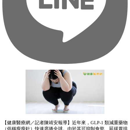
【健康醫療網／記者陳靖安報導】近年來，GLP-1 類減重藥物
（俗稱瘦瘦針）快速席捲全球。由於其可抑制食慾、延緩胃排