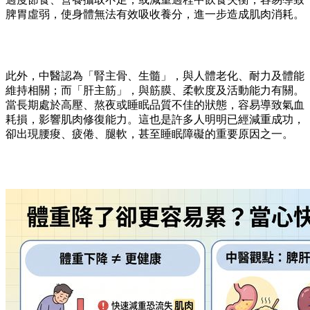
脾胃虛弱，使身體無法有效吸收養分，進一步造成肌肉消耗。
此外，中醫認為「腎主骨、生髓」，與人體老化、耐力及體能
維持相關；而「肝主筋」，與筋膜、柔軟度及活動能力有關。
當長期處於高壓、熬夜或睡眠品質不佳的狀態，容易導致氣血
耗損，影響肌肉修復能力。這也是許多人明明已經減重成功，
卻出現腰痠、疲倦、腿軟，甚至睡眠障礙的重要原因之一。