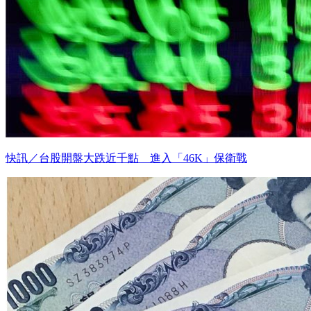
快訊／台股開盤大跌近千點 進入「46K」保衛戰