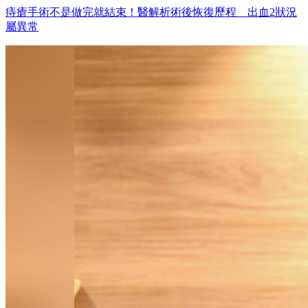
痔瘡手術不是做完就結束！醫解析術後恢復歷程 出血2狀況
屬異常