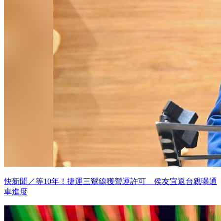
快新聞／等10年！捷運三鶯線獲營運許可 侯友宜返台親曝通
車進度