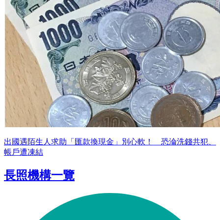
出國遇陌生人求助「匯款換現金」別心軟！ 恐淪洗錢共犯、
帳戶遭凍結
長照機構一覽