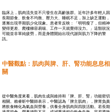
臨床上，肌肉流失並不只發生在高齡族群。近年許多年輕人因
長期節食、飲食不均衡、壓力大、睡眠不足，加上缺乏運動，
逐漸出現早期肌少化現象。患者常反映：「明明瘦了，但精神
變得更差、爬樓梯容易喘、工作一天就覺得沒力。」這類狀況
可能並非單純疲勞，而是身體開始出現代謝與肌力下降的警
訊。
中醫觀點：肌肉與脾、肝、腎功能息息相
關
從中醫角度來看，肌肉生成與維持和「脾、肝、腎」功能密切
相關。賴睿昕中醫師表示，中醫認為「脾主肌肉」，脾胃負責
將飲食轉化為氣血與營養，供養全身肌肉與四肢活動。若長期
過度節食、營養攝取不足，或減重過程中飲食失衡，容易導致