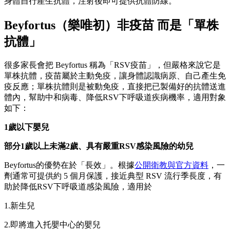
身體自行產生抗體，注射後即可提供抗體防線。
Beyfortus
（樂唯初）非疫苗
而是「單株
抗體」
很多家長會把 Beyfortus 稱為「RSV疫苗」，但嚴格來說它是
單株抗體，疫苗屬於主動免疫，讓身體認識病原、自己產生免
疫反應；單株抗體則是被動免疫，直接把已製備好的抗體送進
體內，幫助中和病毒、降低RSV下呼吸道疾病機率，適用對象
如下：
1
歲以下嬰兒
部分1
歲以上未滿2
歲、具有嚴重RSV
感染風險的幼兒
Beyfortus的優勢在於「長效」。根據
公開衛教與官方資料
，一
劑通常可提供約 5 個月保護，接近典型 RSV 流行季長度，有
助於降低RSV下呼吸道感染風險，適用於
1.新生兒
2.即將進入托嬰中心的嬰兒