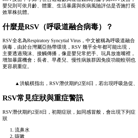
嬰兒則可依月齡、體重、生活暴露與疾病風險評估是否施打長
效單株抗體。
什麼是RSV
（呼吸道融合病毒）？
RSV全名為Respiratory Syncytial Virus，中文被稱為呼吸道融合
病毒，由於台灣屬亞熱帶環境，RSV 幾乎全年都可能出現，
主要透過飛沫、接觸傳播，像是嬰兒常把手、玩具放進嘴裡，
增加暴露機會；長者、早產兒、慢性病族群因免疫功能較弱也
更容易重症。
▲洪毓棋指出，RSV潛伏期約2至8日，若出現呼吸急
RSV
常見症狀與重症警訊
RSV潛伏期約2至8日，初期症狀，如同感冒般，會出現下列症
狀
流鼻水
咳嗽