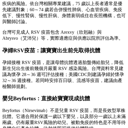
疾病的風險。依台灣相關專業建議，75 歲以上長者通常是優
先建議對象；60～74 歲若合併慢性肺病、心血管疾病、免疫
低下、慢性腎病、慢性肝病、身體衰弱或住在長照機構，也可
與醫師討論。
台灣可見成人 RSV 疫苗包含 Arexvy（欣剋融）與
Abrysvo（艾沛兒）等，實際適應症與供應以院所評估為準。
孕婦RSV
疫苗：讓寶寶出生前先取得抗體
孕婦接種 RSV 疫苗，是讓母體抗體透過胎盤傳給胎兒，降低
新生兒出生後前幾個月嚴重 RSV 感染風險。台灣資料常見建
議為懷孕 28～36 週可評估接種；美國CDC則建議孕婦於懷孕
32～36 週接種。若同時安排百日咳、流感等疫苗，建議由產
檢醫師規劃。
嬰兒Beyfortus
：直接給寶寶現成抗體
Beyfortus（Nirsevimab）不是兒童 RSV 疫苗，而是長效型單株
抗體。它適合用於保護一歲以下嬰兒，以及部分一歲以上未滿
兩歲、仍有嚴重RSV風險的幼兒。被動免疫的特色是不用等待