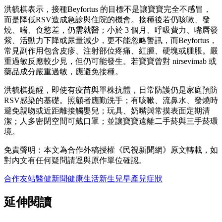
洪毓棋表示，接種Beyfortus 的目標不是讓寶寶完全不感冒，
而是降低RSV造成急診與住院的機會。接種後若仍咳嗽、發
燒、喘、食慾差，仍需就醫；小於 3 個月、呼吸費力、嘴唇發
紫、活動力下降或尿量減少，更不能忽略警訊，而Beyfortus，
常見副作用包含皮疹、注射部位疼痛、紅腫、硬塊或腫脹。嚴
重過敏反應較少見，但仍可能發生。若寶寶曾對 nirsevimab 或
藥品成分嚴重過敏，應避免接種。
洪毓棋提醒，即使有疫苗與單株抗體，日常防護仍是家庭預防
RSV感染的基礎。照顧者應勤洗手；有咳嗽、流鼻水、發燒時
避免親吻或近距離接觸嬰兒；玩具、奶嘴與常摸表面定期清
潔；人多密閉空間可戴口罩；並讓寶寶遠離二手菸與三手菸環
境。
免責聲明：本文為合作外稿授權《民視新聞網》原文轉載，如
對內文有任何疑問請逕與原作單位確認。
合作友站
醫健新聞
健康
生活
新生兒
早產兒
症狀
延伸閱讀