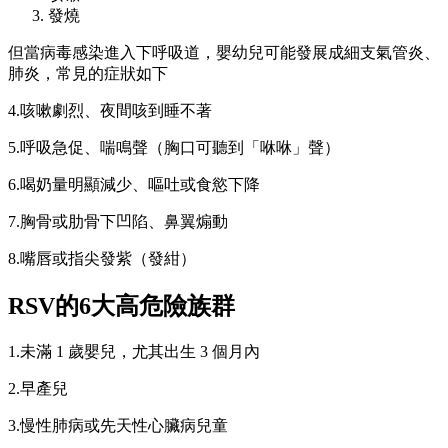
發燒
但當病毒感染進入下呼吸道，嬰幼兒可能發展成細支氣管炎、
肺炎，常見的症狀如下
4.咳嗽劇烈、夜間咳到睡不著
5.呼吸急促、喘鳴聲（胸口可聽到「咻咻」聲）
6.喝奶量明顯減少、嘔吐或食慾下降
7.胸骨或肋骨下凹陷、鼻翼煽動
8.嘴唇或指尖發紫（發紺）
RSV
的6
大高危險族群
1.未滿 1 歲嬰兒，尤其出生 3 個月內
2.早產兒
3.慢性肺病或先天性心臟病兒童