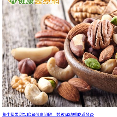
養生堅果甜點暗藏健康陷阱 醫教你聰明吃避發炎