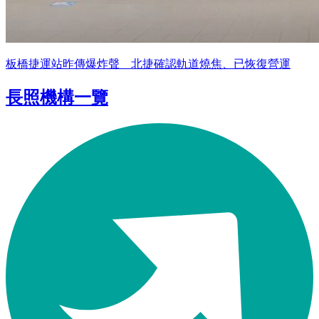
板橋捷運站昨傳爆炸聲 北捷確認軌道燒焦、已恢復營運
長照機構一覽