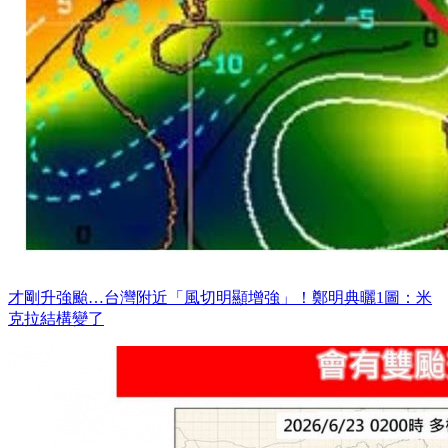
才剛升強颱…台灣附近「風切明顯增強」！鄭明典曬1圖：米
克拉結構變了