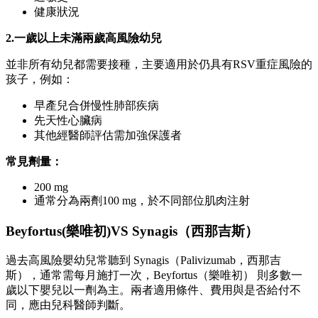
健康狀況
2.一歲以上未滿兩歲高風險幼兒
並非所有幼兒都需要接種，主要適用於仍具有RSV重症風險的
孩子，例如：
早產兒合併慢性肺部疾病
先天性心臟病
其他經醫師評估需加強保護者
常見劑量：
200 mg
通常分為兩劑100 mg，於不同部位肌肉注射
Beyfortus(
樂唯初)VS Synagis
（
西那吉斯）
過去高風險嬰幼兒常聽到 Synagis（Palivizumab，西那吉
斯），通常需每月施打一次，Beyfortus（樂唯初） 則多數一
歲以下嬰兒以一劑為主。兩者適用條件、費用與是否給付不
同，應由兒科醫師判斷。