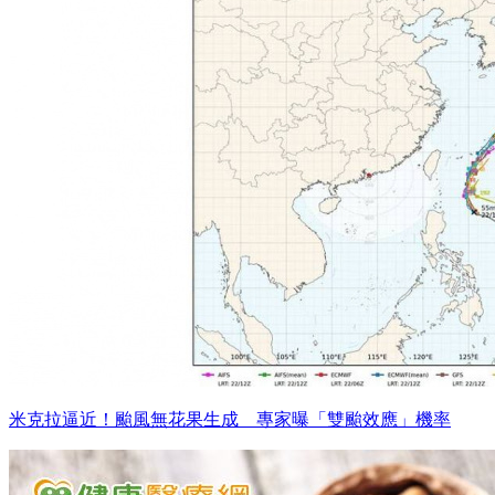
米克拉逼近！颱風無花果生成 專家曝「雙颱效應」機率