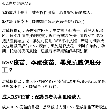
4.免疫功能較弱者
5.65歲以上長者，或有慢性肺病、心血管疾病的成人。
6.孕婦（感染後可能增加住院及妊娠併發症風險）
洪毓棋提到，過去預防RSV，主要靠「勤洗手、避開人多場
所、避免生病者接觸寶寶，現在會建議孕婦可透過孕期接種，
把抗體傳給胎兒，嬰兒可使用 RSV單株抗體，若是高風險成
人也建議可評估 RSV 疫苗，至於是否接種，關鍵在年齡、孕
期、托嬰與疾病風險，建議尋求專業醫師共同決策。
RSV
疫苗、孕婦疫苗、嬰兒抗體怎麼分
工？
洪毓棋指出，成人與孕婦的RSV 疫苗以及嬰兒 Beyfortus 的保
護對象不同，不能完全互相取代。
成人RSV
疫苗：保護長者與高風險成人
成人 RSV 疫苗的目標，是降低成人因 RSV 造成嚴重下呼吸道