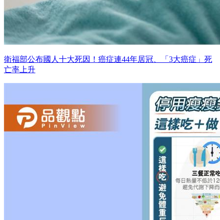
衛福部公布國人十大死因！癌症連44年居冠、「3大癌症」死
亡率上升