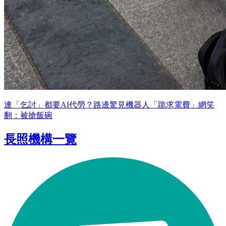
連「乞討」都要AI代勞？路邊驚見機器人「跪求電費」網笑
翻：被搶飯碗
長照機構一覽