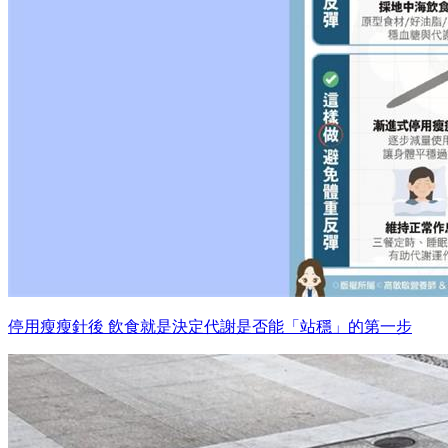
停用瘦瘦針後 飲食就是決定代謝是否能「站穩」的第一步