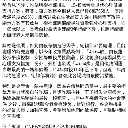
勢首見下降，推估與衛福部推動「15-45歲青壯世代心理健康
支持方案」有關，該方案迄今服務人數已達8萬7558人，使用
者滿意度為96%，服務對象在生活品質與負向情緒皆有改善，
顯示方案有其效益，衛福部將繼續挹注資源強化心理支持。而
「65歲以上」長者自殺趨勢更連續3年持續下降，也將持續擴
大辦理老人憂鬱症篩檢。
陳柏熹強調，針對自殺每個危險因子，衛福部都要處理，且能
處理的就先處理，以今年政策重點為例，「45-64歲」自殺趨
勢持平獲控制，女性降幅較男性顯著，因此將強化職場與男性
心理支持措施；另外，分析也發現「45-64歲」是因債務問題
自殺最高的一塊年齡層，114年雖較113年已下降，但近二年占
比均超過5%，衛福部將跨部會強化各場域自殺防治措施。
特別是金管會，陳柏熹說，因為在債務問題當中，最主要的衝
擊及壓力就來自於詐騙，且遭詐騙往往一下子損失金額很大，
易淪為壓垮駱駝的最後一根稻草，去年中有幾個滿大的社會事
件 之後，衛福部就跟金管會有連繫，針對銀行、各金融機關
的從業人員，加強宣導，希望增加他們的敏感度，且張貼相關
文宣海報。
照片來源：CNEWS資料照／記者陳鈞凱攝