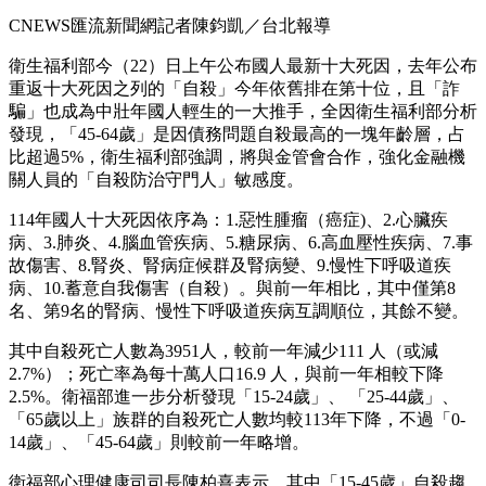
CNEWS匯流新聞網記者陳鈞凱／台北報導
衛生福利部今（22）日上午公布國人最新十大死因，去年公布
重返十大死因之列的「自殺」今年依舊排在第十位，且「詐
騙」也成為中壯年國人輕生的一大推手，全因衛生福利部分析
發現，「45-64歲」是因債務問題自殺最高的一塊年齡層，占
比超過5%，衛生福利部強調，將與金管會合作，強化金融機
關人員的「自殺防治守門人」敏感度。
114年國人十大死因依序為：1.惡性腫瘤（癌症)、2.心臟疾
病、3.肺炎、4.腦血管疾病、5.糖尿病、6.高血壓性疾病、7.事
故傷害、8.腎炎、腎病症候群及腎病變、9.慢性下呼吸道疾
病、10.蓄意自我傷害（自殺）。與前一年相比，其中僅第8
名、第9名的腎病、慢性下呼吸道疾病互調順位，其餘不變。
其中自殺死亡人數為3951人，較前一年減少111 人（或減
2.7%）；死亡率為每十萬人口16.9 人，與前一年相較下降
2.5%。衛福部進一步分析發現「15-24歲」、 「25-44歲」、
「65歲以上」族群的自殺死亡人數均較113年下降，不過「0-
14歲」、「45-64歲」則較前一年略增。
衛福部心理健康司司長陳柏熹表示，其中「15-45歲」自殺趨