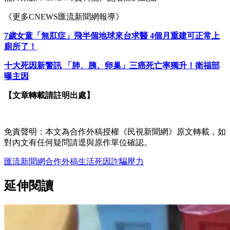
《更多CNEWS匯流新聞網報導》
7歲女童「無肛症」飛半個地球來台求醫 4個月重建可正常上
廁所了！
十大死因新警訊 「肺、胰、卵巢」三癌死亡率獨升！衛福部
曝主因
【文章轉載請註明出處】
免責聲明：本文為合作外稿授權《民視新聞網》原文轉載，如
對內文有任何疑問請逕與原作單位確認。
匯流新聞網
合作外稿
生活
死因
詐騙
壓力
延伸閱讀