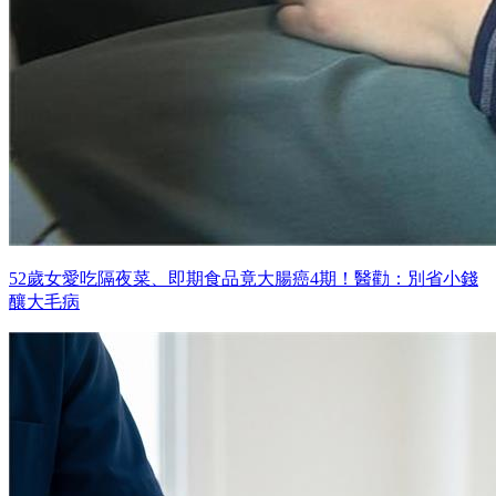
52歲女愛吃隔夜菜、即期食品竟大腸癌4期！醫勸：別省小錢
釀大毛病