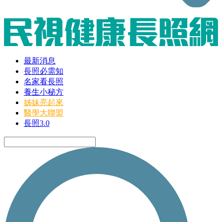
最新消息
長照必需知
名家看長照
養生小秘方
姊妹亮起來
醫學大聯盟
長照3.0