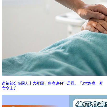
衛福部公布國人十大死因！癌症連44年居冠、「3大癌症」死
亡率上升