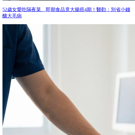
52歲女愛吃隔夜菜、即期食品竟大腸癌4期！醫勸：別省小錢
釀大毛病