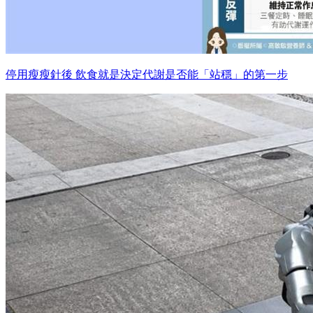
停用瘦瘦針後 飲食就是決定代謝是否能「站穩」的第一步