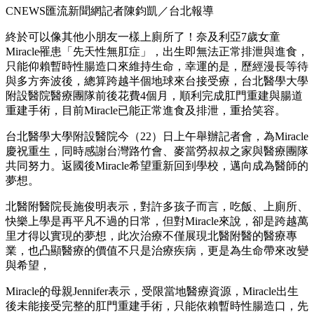
CNEWS匯流新聞網記者陳鈞凱／台北報導
終於可以像其他小朋友一樣上廁所了！奈及利亞7歲女童
Miracle罹患「先天性無肛症」，出生即無法正常排泄與進食，
只能仰賴暫時性腸造口來維持生命，幸運的是，歷經漫長等待
與多方奔波後，總算跨越半個地球來台接受療，台北醫學大學
附設醫院醫療團隊前後花費4個月，順利完成肛門重建與腸道
重建手術，目前Miracle已能正常進食及排泄，重拾笑容。
台北醫學大學附設醫院今（22）日上午舉辦記者會，為Miracle
慶祝重生，同時感謝台灣路竹會、麥當勞叔叔之家與醫療團隊
共同努力。返國後Miracle希望重新回到學校，邁向成為醫師的
夢想。
北醫附醫院長施俊明表示，對許多孩子而言，吃飯、上廁所、
快樂上學是再平凡不過的日常，但對Miracle來說，卻是跨越萬
里才得以實現的夢想，此次治療不僅展現北醫附醫的醫療專
業，也凸顯醫療的價值不只是治療疾病，更是為生命帶來改變
與希望，
Miracle的母親Jennifer表示，受限當地醫療資源，Miracle出生
後未能接受完整的肛門重建手術，只能依賴暫時性腸造口，先