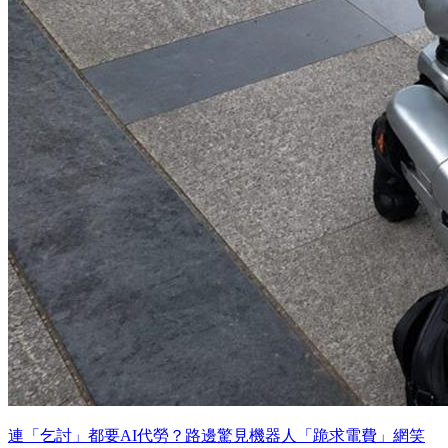
連「乞討」都要AI代勞？路邊驚見機器人「跪求電費」網笑