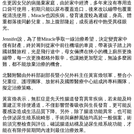
生更因女兒的病拋棄家庭，由於家中經濟，多年來沒有專用造
口袋可使用，初期只能以尿布覆蓋造口，後來改以繃帶包覆重
複清洗使用，Miracle也因疾病，發育速度較為遲緩，身高、體
重都落後同齡兒童，加上腹部隆起，成長過程中飽受異樣眼
光。
Jennifer說，為了替Miracle爭取一線治療希望，決定變賣家中
僅有財產，終於籌到從家中前往機場的車資，帶著孩子踏上跨
國就醫旅程，光是飛行途中，母女倆擠在狹小的機上廁所更換
繃帶，每一次更換都格外艱辛，也讓她更加堅定，無論多麼困
難，都不能放棄治療的機會。
北醫附醫由外科部副部長暨小兒外科主任黃富煥領軍，整合小
兒重症、護理團隊、放射科及國際醫療中心組成跨專科團隊，
擬定治療策略。
黃富煥表示，無肛症是先天性腸道發育異常疾病，若未能及時
重建正常排便通道，不僅影響營養吸收與生長發育，更可能反
覆感染造成生活品質下降。另外，除了腸道功能異常，也可能
合併泌尿生殖系統畸形，手術與麻醉風險均高於一般個案，術
前須完整檢查與評估，確認腸道結構及泌尿生殖系統功能，才
能在有限停留期間內達到最佳治療效果。