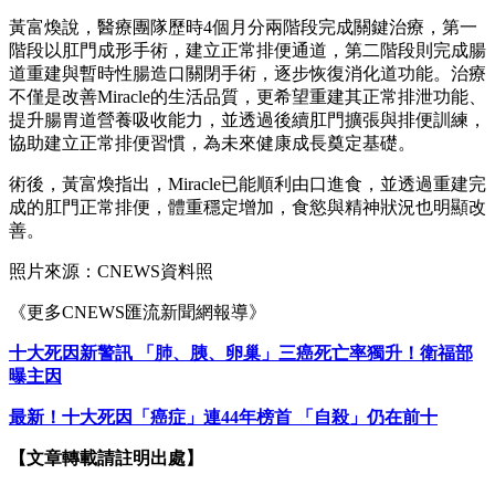
黃富煥說，醫療團隊歷時4個月分兩階段完成關鍵治療，第一
階段以肛門成形手術，建立正常排便通道，第二階段則完成腸
道重建與暫時性腸造口關閉手術，逐步恢復消化道功能。治療
不僅是改善Miracle的生活品質，更希望重建其正常排泄功能、
提升腸胃道營養吸收能力，並透過後續肛門擴張與排便訓練，
協助建立正常排便習慣，為未來健康成長奠定基礎。
術後，黃富煥指出，Miracle已能順利由口進食，並透過重建完
成的肛門正常排便，體重穩定增加，食慾與精神狀況也明顯改
善。
照片來源：CNEWS資料照
《更多CNEWS匯流新聞網報導》
十大死因新警訊 「肺、胰、卵巢」三癌死亡率獨升！衛福部
曝主因
最新！十大死因「癌症」連44年榜首 「自殺」仍在前十
【文章轉載請註明出處】