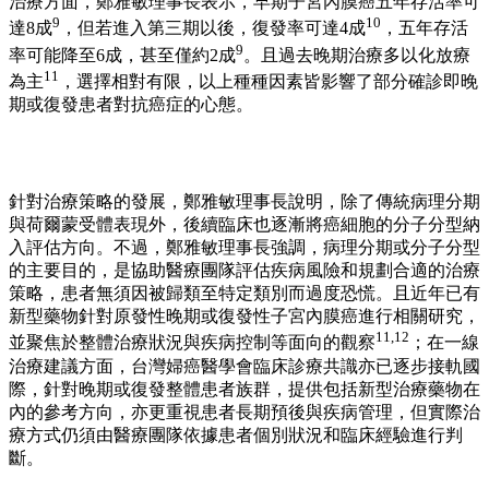
治療方面，鄭雅敏理事長表示，早期子宮內膜癌五年存活率可
9
10
達8成
，但若進入第三期以後，復發率可達4成
，五年存活
9
率可能降至6成，甚至僅約2成
。且過去晚期治療多以化放療
11
為主
，選擇相對有限，以上種種因素皆影響了部分確診即晚
期或復發患者對抗癌症的心態。
針對治療策略的發展，鄭雅敏理事長說明，除了傳統病理分期
與荷爾蒙受體表現外，後續臨床也逐漸將癌細胞的分子分型納
入評估方向。不過，鄭雅敏理事長強調，病理分期或分子分型
的主要目的，是協助醫療團隊評估疾病風險和規劃合適的治療
策略，患者無須因被歸類至特定類別而過度恐慌。且近年已有
新型藥物針對原發性晚期或復發性子宮內膜癌進行相關研究，
11,12
並聚焦於整體治療狀況與疾病控制等面向的觀察
；在一線
治療建議方面，台灣婦癌醫學會臨床診療共識亦已逐步接軌國
際，針對晚期或復發整體患者族群，提供包括新型治療藥物在
內的參考方向，亦更重視患者長期預後與疾病管理，但實際治
療方式仍須由醫療團隊依據患者個別狀況和臨床經驗進行判
斷。