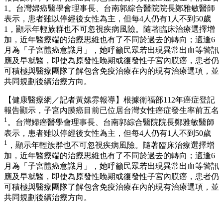
1。台灣婦癌醫學會理事長、台南郭綜合醫院院長鄭雅敏醫師
表示，患者雖以停經後女性為主，但每4人仍有1人不到50歲
1，顯示年輕族群也不可忽視疾病風險。隨著臨床治療選擇增
加，近年醫療端的治療思維也有了不同於過去的轉向；適逢6
月為「子宮體癌意識月」，她呼籲民眾若出現異常出血等警訊
應及早就醫，即使為原發性晚期或復發性子宮內膜癌，患者仍
可積極與醫療團隊了解包含免疫治療在內的現有治療選項，並
共同規劃後續治療方向。
【健康醫療網／記者黃嫊雰報導】根據衛福部112年癌症登記
報告顯示，子宮內膜癌目前已位居台灣女性癌症發生率前五名
1
。台灣婦癌醫學會理事長、台南郭綜合醫院院長鄭雅敏醫師
表示，患者雖以停經後女性為主，但每4人仍有1人不到50歲
1
，顯示年輕族群也不可忽視疾病風險。隨著臨床治療選擇增
加，近年醫療端的治療思維也有了不同於過去的轉向；適逢6
月為「子宮體癌意識月」，她呼籲民眾若出現異常出血等警訊
應及早就醫，即使為原發性晚期或復發性子宮內膜癌，患者仍
可積極與醫療團隊了解包含免疫治療在內的現有治療選項，並
共同規劃後續治療方向。