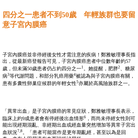
四分之一患者不到50歲 年輕族群也要留
意子宮內膜癌
子宮內膜癌並非停經後女性才需注意的疾病！鄭雅敏理事長指
出，從最新癌登報告可見，子宮內膜癌患者中位數年齡約57
1
2
歲，但未滿50歲患者仍占約四分之一
。她提醒，肥胖
、糖尿
3
4
病
等代謝問題，和部分乳癌用藥
被認為與子宮內膜癌有關，
5
患有多囊性卵巢症候群的年輕女性
亦屬於高風險族群之一。
「異常出血」是子宮內膜癌的常見症狀，鄭雅敏理事長表示，
6
臨床上約9成患者會有停經後出血情形
，而尚未停經女性則可
能出現經期混亂、非經期出血或經血量突然增加等異常子宮出
7,8
血狀況
。「患者可能當作是更年期亂經，甚至以為是回