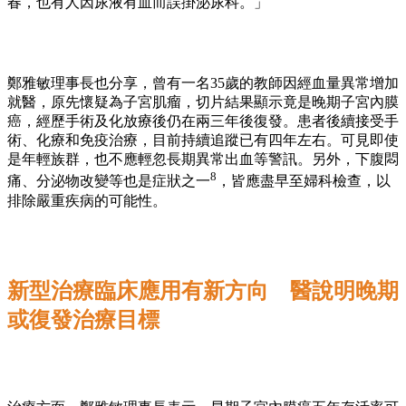
春，也有人因尿液有血而誤掛泌尿科。」
鄭雅敏理事長也分享，曾有一名35歲的教師因經血量異常增加
就醫，原先懷疑為子宮肌瘤，切片結果顯示竟是晚期子宮內膜
癌，經歷手術及化放療後仍在兩三年後復發。患者後續接受手
術、化療和免疫治療，目前持續追蹤已有四年左右。可見即使
是年輕族群，也不應輕忽長期異常出血等警訊。另外，下腹悶
8
痛、分泌物改變等也是症狀之一
，皆應盡早至婦科檢查，以
排除嚴重疾病的可能性。
新型治療臨床應用有新方向 醫說明晚期
或復發治療目標