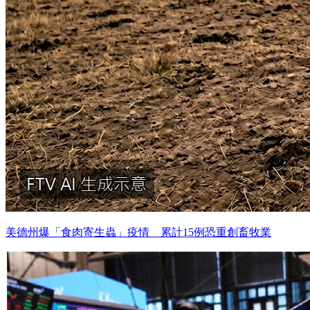
美德州爆「食肉寄生蟲」疫情 累計15例恐重創畜牧業