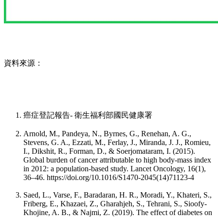
資料來源：
癌症登記報告- 衛生福利部國民健康署
Arnold, M., Pandeya, N., Byrnes, G., Renehan, A. G.,
Stevens, G. A., Ezzati, M., Ferlay, J., Miranda, J. J., Romieu,
I., Dikshit, R., Forman, D., & Soerjomataram, I. (2015).
Global burden of cancer attributable to high body-mass index
in 2012: a population-based study. Lancet Oncology, 16(1),
36–46. https://doi.org/10.1016/S1470-2045(14)71123-4
Saed, L., Varse, F., Baradaran, H. R., Moradi, Y., Khateri, S.,
Friberg, E., Khazaei, Z., Gharahjeh, S., Tehrani, S., Sioofy-
Khojine, A. B., & Najmi, Z. (2019). The effect of diabetes on