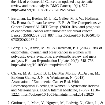
the risk of endometrial Cancer: an updated a systematic
review and meta-analysis. BMC Cancer, 19(1), 527.
https://doi.org/10.1186/s12885-019-5748-4
Bergman, L., Beelen, M. L. R., Gallee, M. P. W., Hollema,
H., Benraadt, J., van Leeuwen, F. E., & The Comprehensive
Cancer Centres' ALERT Group. (2000). Risk and prognosis
of endometrial cancer after tamoxifen for breast cancer.
Lancet, 356(9233), 881–887. https://doi.org/10.1016/S0140-
6736(00)02677-5
Barry, J. A., Azizia, M. M., & Hardiman, P. J. (2014). Risk of
endometrial, ovarian and breast cancer in women with
polycystic ovary syndrome: a systematic review and meta-
analysis. Human Reproduction Update, 20(5), 748–758.
https://doi.org/10.1093/humupd/dmu012
Clarke, M. A., Long, B. J., Del Mar Morillo, A., Arbyn, M.,
Bakkum-Gamez, J. N., & Wentzensen, N. (2018).
Association of Endometrial Cancer Risk With
Postmenopausal Bleeding in Women: A Systematic Review
and Meta-analysis. JAMA Internal Medicine, 178(9), 1210–
1222. https://doi.org/10.1001/jamainternmed.2018.2820
Grubman, J., Mora, V., Nguyen, M., Ladwig, N., Chen, L., &