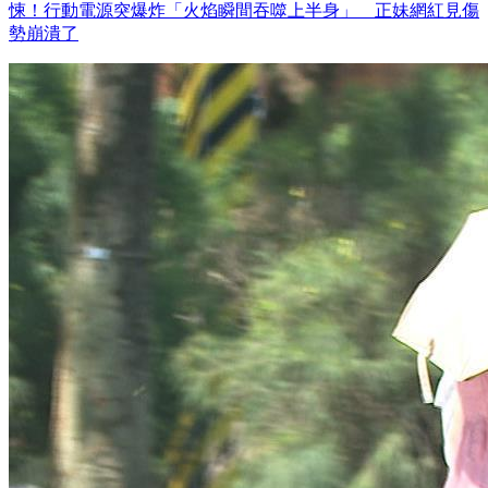
悚！行動電源突爆炸「火焰瞬間吞噬上半身」 正妹網紅見傷
勢崩潰了