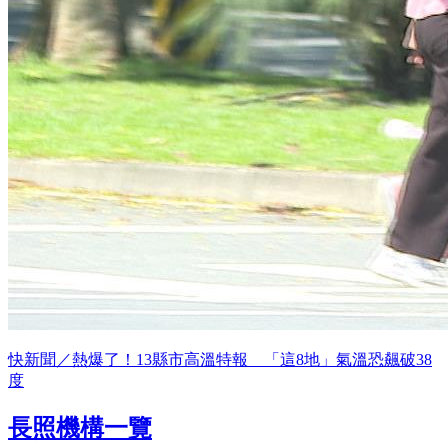
快新聞／熱爆了！13縣市高溫特報 「這8地」氣溫恐飆破38
度
長照機構一覽