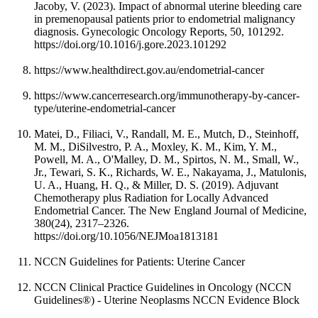
Jacoby, V. (2023). Impact of abnormal uterine bleeding care
in premenopausal patients prior to endometrial malignancy
diagnosis. Gynecologic Oncology Reports, 50, 101292.
https://doi.org/10.1016/j.gore.2023.101292
https://www.healthdirect.gov.au/endometrial-cancer
https://www.cancerresearch.org/immunotherapy-by-cancer-
type/uterine-endometrial-cancer
Matei, D., Filiaci, V., Randall, M. E., Mutch, D., Steinhoff,
M. M., DiSilvestro, P. A., Moxley, K. M., Kim, Y. M.,
Powell, M. A., O'Malley, D. M., Spirtos, N. M., Small, W.,
Jr., Tewari, S. K., Richards, W. E., Nakayama, J., Matulonis,
U. A., Huang, H. Q., & Miller, D. S. (2019). Adjuvant
Chemotherapy plus Radiation for Locally Advanced
Endometrial Cancer. The New England Journal of Medicine,
380(24), 2317–2326.
https://doi.org/10.1056/NEJMoa1813181
NCCN Guidelines for Patients: Uterine Cancer
NCCN Clinical Practice Guidelines in Oncology (NCCN
Guidelines®) - Uterine Neoplasms NCCN Evidence Block