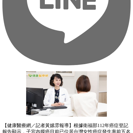
【健康醫療網／記者黃嫊雰報導】根據衛福部112年癌症登記
報告顯示，子宮內膜癌目前已位居台灣女性癌症發生率前五名