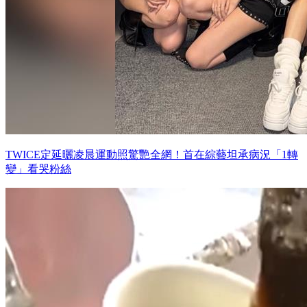
TWICE定延曬凌晨運動照驚艷全網！首在綜藝坦承病況「1轉
變」看哭粉絲