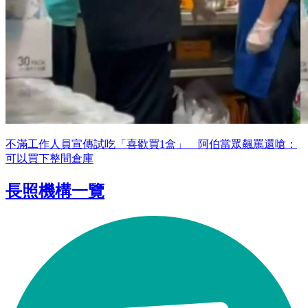
不滿工作人員宣傳試吃「喜歡買1盒」 阿伯當眾飆罵還嗆：
可以買下整間倉庫
長照機構一覽