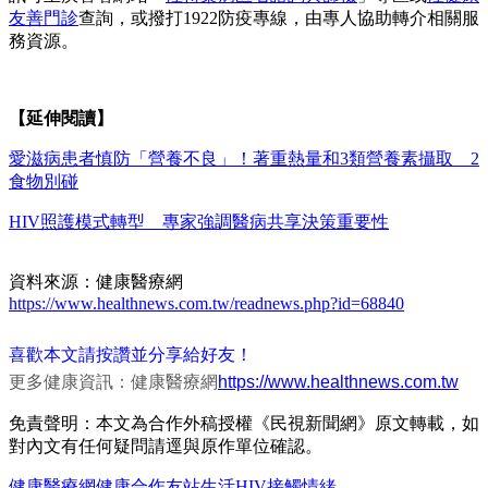
友善門診
查詢，或撥打1922防疫專線，由專人協助轉介相關服
務資源。
【延伸閱讀】
愛滋病患者慎防「營養不良」！著重熱量和3類營養素攝取 2
食物別碰
HIV照護模式轉型 專家強調醫病共享決策重要性
資料來源：健康醫療網
https://www.healthnews.com.tw/readnews.php?id=68840
喜歡本文請按讚並分享給好友！
更多健康資訊：健康醫療網
https://www.healthnews.com.tw
免責聲明：本文為合作外稿授權《民視新聞網》原文轉載，如
對內文有任何疑問請逕與原作單位確認。
健康醫療網
健康
合作友站
生活
HIV
接觸
情緒