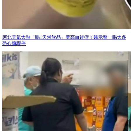
阿北天氣太熱「喝1天然飲品」竟高血鉀症！醫示警：喝太多
恐心臟驟停