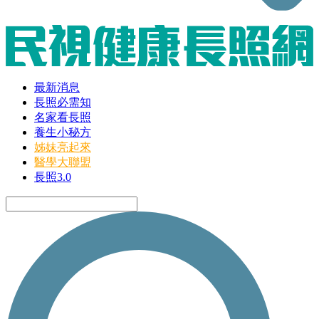
最新消息
長照必需知
名家看長照
養生小秘方
姊妹亮起來
醫學大聯盟
長照3.0