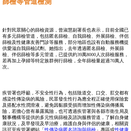
篩檢等管道檢測
針對民眾關心的篩檢資源，曾淑慧副署長也表示，目前全國已
有多元篩檢管道，包括匿名篩檢、自我篩檢、外展篩檢、伴侶
篩檢及性健康友善門診等服務，部分地區也設有自動服務機提
供愛滋自我篩檢試劑。她指出，去年透過匿名篩檢、外展篩
檢、伴侶篩檢等多元管道，已提供約39萬8000人次篩檢服務，
若再加上孕婦等特定族群例行篩檢，全年篩檢量超過70萬人
次。
疾管署也呼籲，不安全性行為，包括陰道交、口交、肛交都有
感染性傳染病的風險，民眾發生性行為應全程正確使用保險套
及搭配水性潤滑液，避免因黏膜受損而增加性傳染病傳播風
險，若擔心曾有暴露風險，也可透過疾管署與各縣市衛生局及
醫事機構等提供的多元性病篩檢及諮詢服務管道，了解自身健
康狀況，及早發現及早治療，維護自身與伴侶的健康，相關資
訊可至疾管署網站「
性傳染病匿名諮詢與篩檢
」專區或
性健康