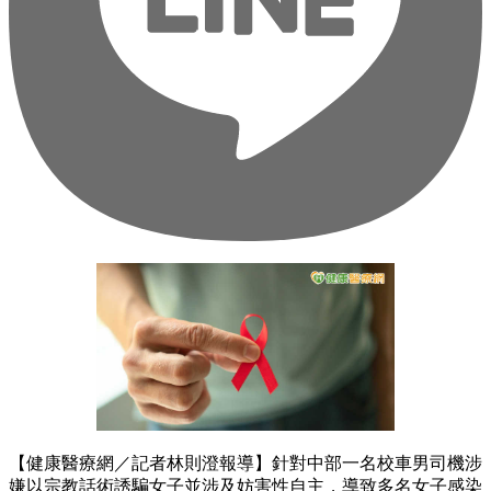
【健康醫療網／記者林則澄報導】針對中部一名校車男司機涉
嫌以宗教話術誘騙女子並涉及妨害性自主，導致多名女子感染