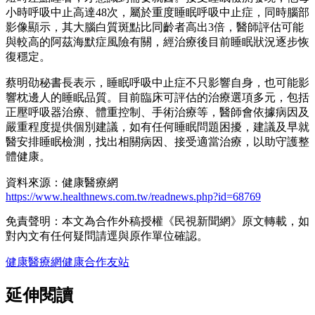
小時呼吸中止高達48次，屬於重度睡眠呼吸中止症，同時腦部
影像顯示，其大腦白質斑點比同齡者高出3倍，醫師評估可能
與較高的阿茲海默症風險有關，經治療後目前睡眠狀況逐步恢
復穩定。
蔡明劭秘書長表示，睡眠呼吸中止症不只影響自身，也可能影
響枕邊人的睡眠品質。目前臨床可評估的治療選項多元，包括
正壓呼吸器治療、體重控制、手術治療等，醫師會依據病因及
嚴重程度提供個別建議，如有任何睡眠問題困擾，建議及早就
醫安排睡眠檢測，找出相關病因、接受適當治療，以助守護整
體健康。
資料來源：健康醫療網
https://www.healthnews.com.tw/readnews.php?id=68769
免責聲明：本文為合作外稿授權《民視新聞網》原文轉載，如
對內文有任何疑問請逕與原作單位確認。
健康醫療網
健康
合作友站
延伸閱讀