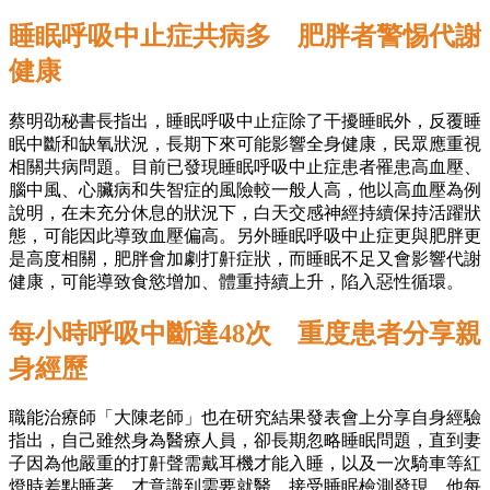
睡眠呼吸中止症共病多 肥胖者警惕代謝
健康
蔡明劭秘書長指出，睡眠呼吸中止症除了干擾睡眠外，反覆睡
眠中斷和缺氧狀況，長期下來可能影響全身健康，民眾應重視
相關共病問題。目前已發現睡眠呼吸中止症患者罹患高血壓、
腦中風、心臟病和失智症的風險較一般人高，他以高血壓為例
說明，在未充分休息的狀況下，白天交感神經持續保持活躍狀
態，可能因此導致血壓偏高。另外睡眠呼吸中止症更與肥胖更
是高度相關，肥胖會加劇打鼾症狀，而睡眠不足又會影響代謝
健康，可能導致食慾增加、體重持續上升，陷入惡性循環。
每小時呼吸中斷達48次 重度患者分享親
身經歷
職能治療師「大陳老師」也在研究結果發表會上分享自身經驗
指出，自己雖然身為醫療人員，卻長期忽略睡眠問題，直到妻
子因為他嚴重的打鼾聲需戴耳機才能入睡，以及一次騎車等紅
燈時差點睡著，才意識到需要就醫。接受睡眠檢測發現，他每