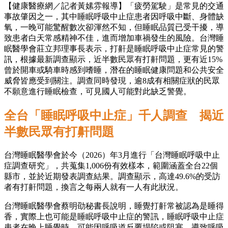
【健康醫療網／記者黃嫊雰報導】「疲勞駕駛」是常見的交通
事故肇因之一，其中睡眠呼吸中止症患者因呼吸中斷、身體缺
氧，一晚可能驚醒數次卻渾然不知，但睡眠品質已受干擾，導
致患者白天常感精神不佳，進而增加車禍發生的風險。台灣睡
眠醫學會莊立邦理事長表示，打鼾是睡眠呼吸中止症常見的警
訊，根據最新調查顯示，近半數民眾有打鼾問題，更有近15%
曾於開車或騎車時感到嗜睡，潛在的睡眠健康問題和公共安全
威脅皆應受到關注。調查同時發現，逾8成有相關症狀的民眾
不願意進行睡眠檢查，可見國人可能對此缺乏警覺。
全台「睡眠呼吸中止症」千人調查 揭近
半數民眾有打鼾問題
台灣睡眠醫學會於今（2026）年3月進行「台灣睡眠呼吸中止
症調查研究」，共蒐集1,006份有效樣本，範圍涵蓋全台22個
縣市，並於近期發表調查結果。調查顯示，高達49.6%的受訪
者有打鼾問題，換言之每兩人就有一人有此狀況。
台灣睡眠醫學會蔡明劭秘書長說明，睡覺打鼾常被認為是睡得
香，實際上也可能是睡眠呼吸中止症的警訊，睡眠呼吸中止症
患者在晚上睡覺時，可能因呼吸道反覆塌陷或阻塞，導致呼吸