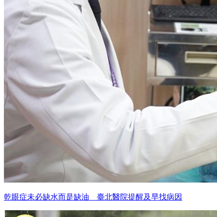
乾眼症未必缺水而是缺油 臺北醫院提醒及早找病因