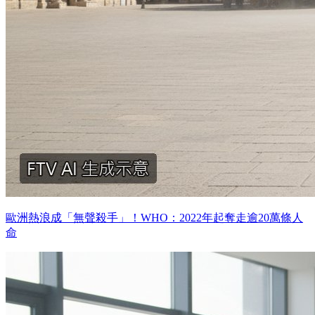
歐洲熱浪成「無聲殺手」！WHO：2022年起奪走逾20萬條人
命