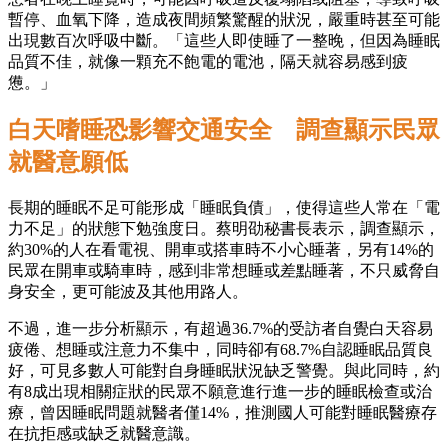
暫停、血氧下降，造成夜間頻繁驚醒的狀況，嚴重時甚至可能
出現數百次呼吸中斷。「這些人即使睡了一整晚，但因為睡眠
品質不佳，就像一顆充不飽電的電池，隔天就容易感到疲
憊。」
白天嗜睡恐影響交通安全 調查顯示民眾
就醫意願低
長期的睡眠不足可能形成「睡眠負債」，使得這些人常在「電
力不足」的狀態下勉強度日。蔡明劭秘書長表示，調查顯示，
約30%的人在看電視、開車或搭車時不小心睡著，另有14%的
民眾在開車或騎車時，感到非常想睡或差點睡著，不只威脅自
身安全，更可能波及其他用路人。
不過，進一步分析顯示，有超過36.7%的受訪者自覺白天容易
疲倦、想睡或注意力不集中，同時卻有68.7%自認睡眠品質良
好，可見多數人可能對自身睡眠狀況缺乏警覺。與此同時，約
有8成出現相關症狀的民眾不願意進行進一步的睡眠檢查或治
療，曾因睡眠問題就醫者僅14%，推測國人可能對睡眠醫療存
在抗拒感或缺乏就醫意識。