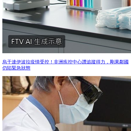
烏干達伊波拉疫情受控！非洲疾控中心讚追蹤得力，剛果鄰國
仍陷緊急狀態