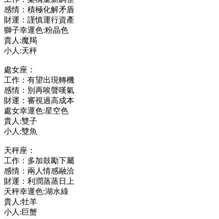
感情：積極化解矛盾
財運：謹慎運行資產
獅子幸運色:粉晶色
貴人:魔羯
小人:天秤
處女座：
工作：有望出現轉機
感情：別再唉聲嘆氣
財運：審視過高成本
處女幸運色:星空色
貴人:雙子
小人:雙魚
天秤座：
工作：多加鼓勵下屬
感情：兩人情感融洽
財運：利潤蒸蒸日上
天秤幸運色:湖水綠
貴人:牡羊
小人:巨蟹