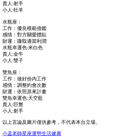
貴人:射手
小人:牡羊
水瓶座：
工作：優良模範借鑑
感情：對方關愛體貼
財運：賺取適當利潤
水瓶幸運色:米白色
貴人:金牛
小人:雙子
雙魚座：
工作：做好份內工作
感情：調整約會次數
財運：依照原來計畫
雙魚幸運色:天空藍
貴人:巨蟹
小人:射手
以上言論及圖片僅供參考，不代表本台立場。
小孟老師
星座
運勢
生活
健康