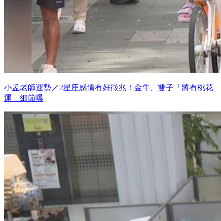
小孟老師運勢／2星座感情有好徵兆！金牛、雙子「將有桃花
運」細節曝