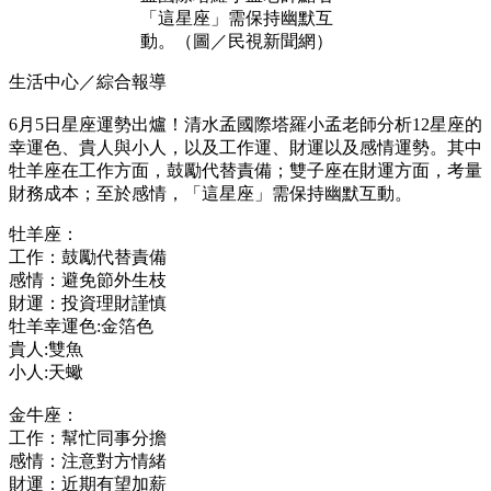
「這星座」需保持幽默互
動。（圖／民視新聞網）
生活中心／綜合報導
6月5日星座運勢出爐！清水孟國際塔羅小孟老師分析12星座的
幸運色、貴人與小人，以及工作運、財運以及感情運勢。其中
牡羊座在工作方面，鼓勵代替責備；雙子座在財運方面，考量
財務成本；至於感情，「這星座」需保持幽默互動。
牡羊座：
工作：鼓勵代替責備
感情：避免節外生枝
財運：投資理財謹慎
牡羊幸運色:金箔色
貴人:雙魚
小人:天蠍
金牛座：
工作：幫忙同事分擔
感情：注意對方情緒
財運：近期有望加薪