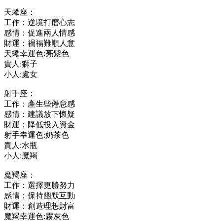
天蠍座：
工作：逆境打磨心志
感情：促進兩人情感
財運：禍福難順人意
天蠍幸運色:亮紫色
貴人:獅子
小人:處女
射手座：
工作：產生些倦怠感
感情：建議放下懷疑
財運：降低投入資金
射手幸運色:奶茶色
貴人:水瓶
小人:魔羯
魔羯座：
工作：選擇更勝努力
感情：保持幽默互動
財運：創造理想財富
魔羯幸運色:霧灰色