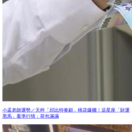
小孟老師運勢／天秤「邱比特眷顧」桃花爆棚！這星座「財運
黑馬」看準行情：荷包滿滿