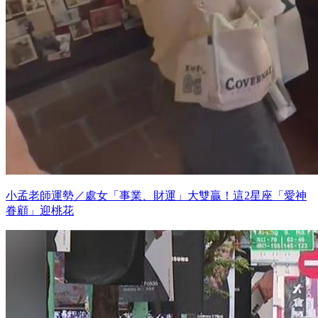
小孟老師運勢／處女「事業、財運」大雙贏！這2星座「愛神
眷顧」迎桃花