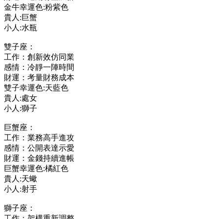
金牛幸運色:粉紫色
貴人:巨蟹
小人:水瓶
雙子座：
工作：創新效仿同業
感情：冷靜一陣時間
財運：考量財務成本
雙子幸運色:天藍色
貴人:處女
小人:獅子
巨蟹座：
工作：業務高手進攻
感情：公開表達示愛
財運：金錢持續進帳
巨蟹幸運色:橘紅色
貴人:天蠍
小人:射手
獅子座：
工作：架構重新調整