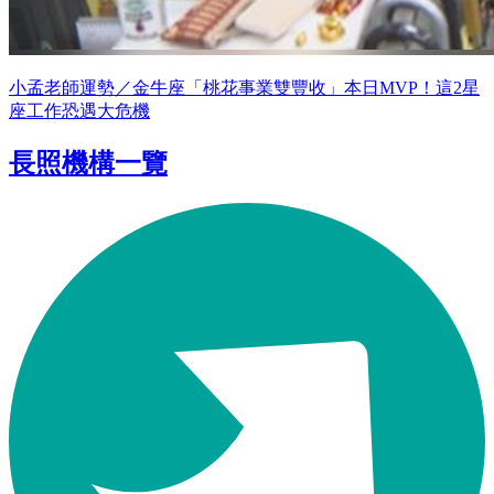
小孟老師運勢／金牛座「桃花事業雙豐收」本日MVP！這2星
座工作恐遇大危機
長照機構一覽