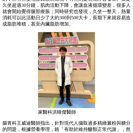
久坐超過30分鐘，肌肉活動下降，會讓血液循環變差，很多人
就會開始覺得腿部痠脹；同時研究也發現，久坐一整天，熱量
消耗可以比活動日少了大約300到500大卡，長期下來就容易造
成脂肪堆積，甚至內臟脂肪增加。
家醫科洪暐傑醫師
腸胃科王威迪醫師指出，針對現代人攝取過多精緻澱粉與糖分
的問題，根據營養學理，鉻「有助於維持醣類正常代謝」，然