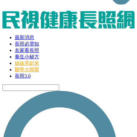
最新消息
長照必需知
名家看長照
養生小秘方
姊妹亮起來
醫學大聯盟
長照3.0