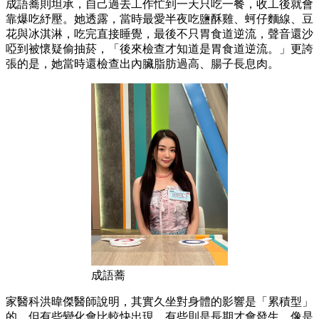
成語蕎則坦承，自己過去工作忙到一天只吃一餐，收工後就會
靠爆吃紓壓。她透露，當時最愛半夜吃鹽酥雞、蚵仔麵線、豆
花與冰淇淋，吃完直接睡覺，最後不只胃食道逆流，聲音還沙
啞到被懷疑偷抽菸，「後來檢查才知道是胃食道逆流。」更誇
張的是，她當時還檢查出內臟脂肪過高、腸子長息肉。
成語蕎
家醫科洪暐傑醫師說明，其實久坐對身體的影響是「累積型」
的，但有些變化會比較快出現，有些則是長期才會發生。像是