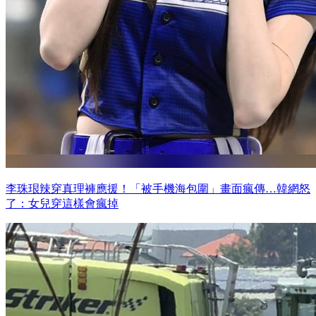
李珠珢辣穿真理褲應援！「被手機海包圍」畫面瘋傳…韓網怒
了：女兒穿這樣會瘋掉