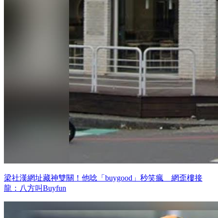
梁社漢網址藏神雙關！他唸「buygood」秒笑瘋 網歪樓接
龍：八方叫Buyfun