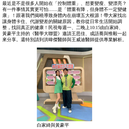
最近是不是很多人開始在「控制體重」、想要變瘦、變漂亮？
有一件事情其實更可怕……是「體重有降，但身體不一定變健
康」！跟著我們揭曉導致身體內在崩壞五大根源！帶大家找出
讓身體卡住、代謝變差的關鍵原因，教你從日常生活開始調
整，找回真正的健康！民視每週一、二晚上10:15由白家綺、
黃豪平主持的《醫學大聯盟》邀請王思佳、成語蕎與惟毅一起
來分享。還特別請到洪暐傑醫師與王威迪醫師提供專業解析。
白家綺與黃豪平