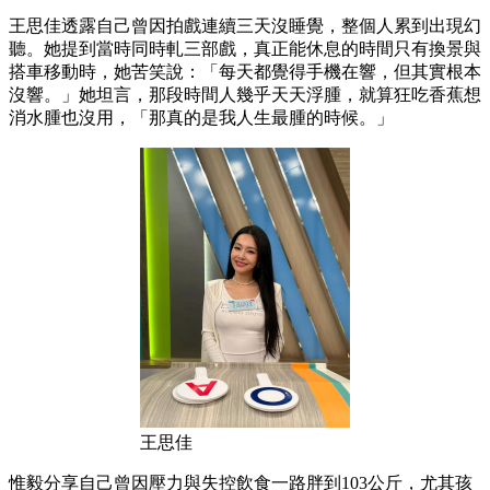
王思佳透露自己曾因拍戲連續三天沒睡覺，整個人累到出現幻
聽。她提到當時同時軋三部戲，真正能休息的時間只有換景與
搭車移動時，她苦笑說：「每天都覺得手機在響，但其實根本
沒響。」她坦言，那段時間人幾乎天天浮腫，就算狂吃香蕉想
消水腫也沒用，「那真的是我人生最腫的時候。」
王思佳
惟毅分享自己曾因壓力與失控飲食一路胖到103公斤，尤其孩