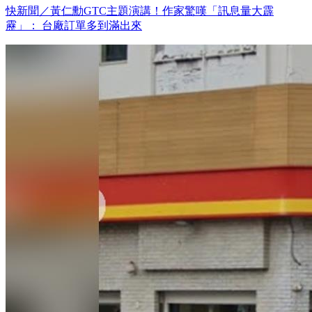
快新聞／黃仁勳GTC主題演講！作家驚嘆「訊息量大霹
靂」： 台廠訂單多到滿出來