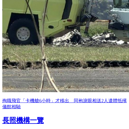
殉職飛官「卡機艙6小時」才移出 同袍淚眼相送2人遺體抵殯
儀館相驗
長照機構一覽