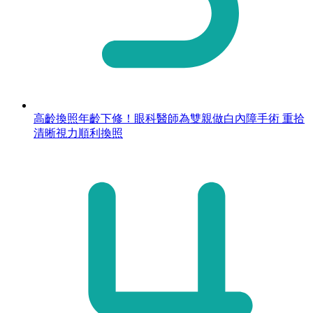
高齡換照年齡下修！眼科醫師為雙親做白內障手術 重拾
清晰視力順利換照