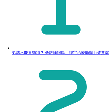
氣喘不能養貓狗？ 低敏睡眠區、穩定治療助與毛孩共處