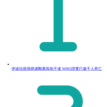
伊波拉疫情肆虐剛果與烏干達 WHO證實已逾千人死亡