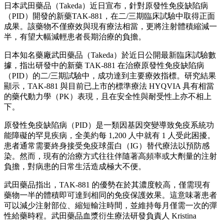
日本武田藥品（Takeda）近日宣布，針對原發性免疫缺陷病
（PID）開發的新藥TAK-881，在二/三期臨床試驗中取得正面
成果。該藥物不僅療效與現有療法相當，更將注射體積縮減一
半，有望大幅減輕患者長期治療的負擔。
日本知名藥廠武田藥品（Takeda）於近日公開最新臨床試驗數
據，指出研發中的新藥 TAK-881 在治療原發性免疫缺陷病
（PID）的二/三期試驗中，成功達到主要療效指標。研究結果
顯示，TAK-881 與目前已上市的標準療法 HYQVIA 具有相當
的藥代動力學（PK）表現，且在安全性與耐受性上亦不相上
下。
原發性免疫缺陷病（PID）是一類因基因突變導致免疫系統功
能障礙的罕見疾病，全美約每 1,200 人中就有 1 人受此困擾。
患者通常需要終身接受免疫球蛋白（IG）替代療法以預防感
染。然而，現有的治療方式往往伴隨著高頻率或大劑量的注射
負擔，對病患的日常生活造成極大不便。
武田藥品指出，TAK-881 的優勢在於其濃度較高，僅需現有
藥物一半的體積即可達到相同的免疫保護效果。這意味著患者
可以減少注射部位、縮短輸注時間，並維持每月僅需一次的彈
性給藥時程。武田藥品血漿衍生療法研發負責人 Kristina