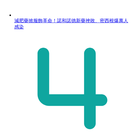
減肥藥掀服飾革命！諾和諾德新藥挫敗、密西根爆萬人
感染