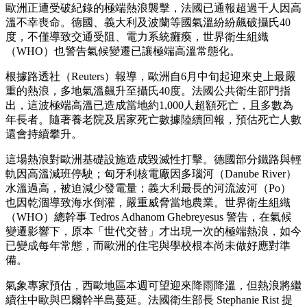
歐洲正遭受破紀錄的極端熱浪襲擊，法國已通報超過千人因高
溫不幸喪命。德國、義大利及波蘭等國氣溫紛紛飆破攝氏40
度，不僅導致交通受阻、電力系統癱瘓，世界衛生組織
（WHO）也警告氣候變遷已讓極端高溫常態化。
根據路透社（Reuters）報導，歐洲自6月中旬起迎來史上最嚴
重的熱浪，多地氣溫飆升至攝氏40度。法國公共衛生部門指
出，這波極端高溫已造成當地約1,000人超額死亡，且多數為
年長者。隨著養老院及居家死亡數據陸續回報，預估死亡人數
還會持續攀升。
這場熱浪對歐洲基礎設施造成毀滅性打擊。德國部分鐵路與輕
軌因高溫減班停駛；匈牙利核電廠因多瑙河（Danube River）
水溫過高，被迫減少發電量；義大利最長的河流波河（Po）
也因乾涸導致海水倒灌，嚴重威脅當地農業。世界衛生組織
（WHO）總幹事 Tedros Adhanom Ghebreyesus 警告，在氣候
變遷影響下，原本「世代交替」才出現一次的極端熱浪，如今
已變成每年常態，而歐洲的住宅與學校根本尚未做好應對準
備。
氣象專家預估，西歐地區本週可望迎來降雨降溫，但熱浪將繼
續往中歐與巴爾幹半島蔓延。法國衛生部長 Stephanie Rist 提