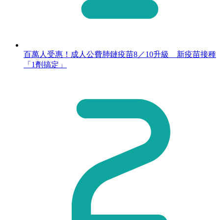
百萬人受惠！成人公費肺鏈疫苗8／10升級 新疫苗接種
「1劑搞定」