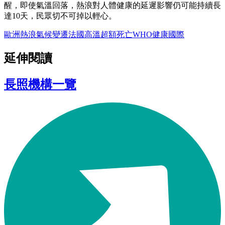
醒，即使氣溫回落，熱浪對人體健康的延遲影響仍可能持續長
達10天，民眾切不可掉以輕心。
歐洲熱浪
氣候變遷
法國高溫
超額死亡
WHO
健康
國際
延伸閱讀
長照機構一覽