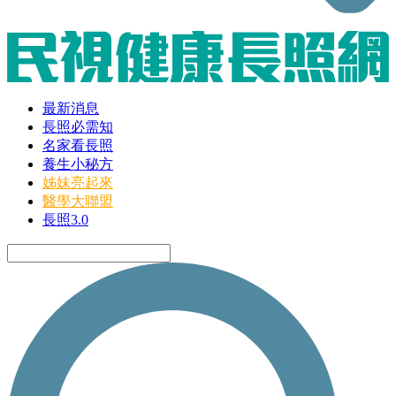
最新消息
長照必需知
名家看長照
養生小秘方
姊妹亮起來
醫學大聯盟
長照3.0