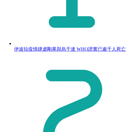
伊波拉疫情肆虐剛果與烏干達 WHO證實已逾千人死亡