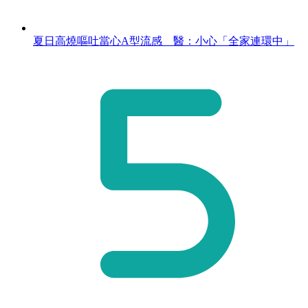
夏日高燒嘔吐當心A型流感 醫：小心「全家連環中」