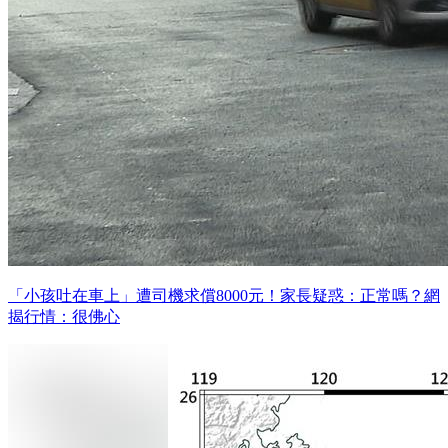
「小孩吐在車上」遭司機求償8000元！家長疑惑：正常嗎？網
揭行情：很佛心