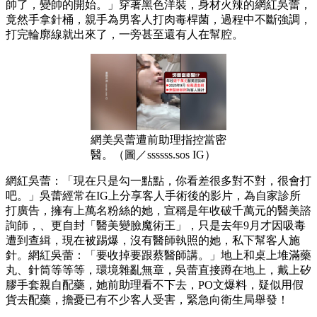
帥了，變帥的開始。」穿著黑色洋裝，身材火辣的網紅吳蕾，
竟然手拿針桶，親手為男客人打肉毒桿菌，過程中不斷強調，
打完輪廓線就出來了，一旁甚至還有人在幫腔。
網美吳蕾遭前助理指控當密
醫。（圖／ssssss.sos IG）
網紅吳蕾：「現在只是勾一點點，你看差很多對不對，很會打
吧。」吳蕾經常在IG上分享客人手術後的影片，為自家診所
打廣告，擁有上萬名粉絲的她，宣稱是年收破千萬元的醫美諮
詢師，、更自封「醫美變臉魔術王」，只是去年9月才因吸毒
遭到查緝，現在被踢爆，沒有醫師執照的她，私下幫客人施
針。網紅吳蕾：「要收掉要跟蔡醫師講。」地上和桌上堆滿藥
丸、針筒等等等，環境雜亂無章，吳蕾直接蹲在地上，戴上矽
膠手套親自配藥，她前助理看不下去，PO文爆料，疑似用假
貨去配藥，擔憂已有不少客人受害，緊急向衛生局舉發！