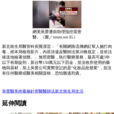
網美吳蕾遭前助理指控當密
醫。（圖／ssssss.sos IG）
新北衛生局醫管科長龔漢芸：「有關網路流傳網紅幫人施打肉
毒，經本局檢視影片，內容涉違反醫師法第28條規定，並依法
移送地檢署偵辦。」無照密醫，執行醫療業務，最高可處5年
以下有期徒刑，新台幣150萬元以下罰金，並沒收所使用的藥
物與器材，加上吳蕾公司實際登記的是"化妝品批發業"，並沒
有任何醫療或醫美相關資格，恐怕難逃刑責。
吳蕾
醫美
肉毒
施針
密醫
醫師法
新北衛生局
生活
延伸閱讀