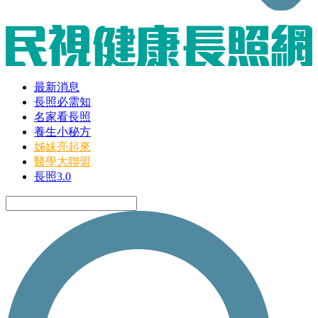
最新消息
長照必需知
名家看長照
養生小秘方
姊妹亮起來
醫學大聯盟
長照3.0