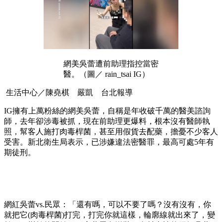
網美吳蕾遭前助理指控當密
醫。（圖／ rain_tsai IG）
生活中心／陳堯棋 嚴凱 台北報導
IG擁有上萬粉絲的網美吳蕾，自稱是年收破千萬的醫美諮詢
師，去年卻涉毒被抓，現在前助理更爆料，根本沒有醫師執
照，幫客人施打肉毒桿菌，甚至用假貨去配藥，擔憂不少客人
受害。新北衛生局表示，已涉嫌違法密醫罪，最高可處5年有
期徒刑。
網紅吳蕾vs.民眾：「還有嗎，可以不要了嗎？沒有沒有，你
就把它(肉毒桿菌)打完，打完你就這樣，輪廓線就出來了，變