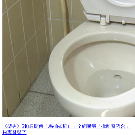
《型男》5旬名廚傳「馬桶如廁亡」？網嚇壞「揪離奇巧合」
粉專發聲了