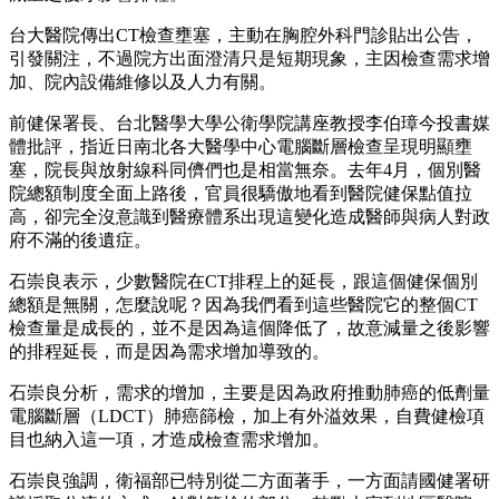
台大醫院傳出CT檢查壅塞，主動在胸腔外科門診貼出公告，
引發關注，不過院方出面澄清只是短期現象，主因檢查需求增
加、院內設備維修以及人力有關。
前健保署長、台北醫學大學公衛學院講座教授李伯璋今投書媒
體批評，指近日南北各大醫學中心電腦斷層檢查呈現明顯壅
塞，院長與放射線科同儕們也是相當無奈。去年4月，個別醫
院總額制度全面上路後，官員很驕傲地看到醫院健保點值拉
高，卻完全沒意識到醫療體系出現這變化造成醫師與病人對政
府不滿的後遺症。
石崇良表示，少數醫院在CT排程上的延長，跟這個健保個別
總額是無關，怎麼說呢？因為我們看到這些醫院它的整個CT
檢查量是成長的，並不是因為這個降低了，故意減量之後影響
的排程延長，而是因為需求增加導致的。
石崇良分析，需求的增加，主要是因為政府推動肺癌的低劑量
電腦斷層（LDCT）肺癌篩檢，加上有外溢效果，自費健檢項
目也納入這一項，才造成檢查需求增加。
石崇良強調，衛福部已特別從二方面著手，一方面請國健署研