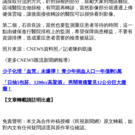
議採取分流的方式，針對篩檢的部分，鼓勵大家到地區醫院、
區域醫院去做篩檢，有問題再轉診，當然影像部分就通通上傳
健保雲端，讓後面接收轉診的醫院可以很快看到影像。
第二個，石崇良說，當然也要監測重症患者等待的時間，這一
點由健保進行醫院排程上的監測，希望保障病患權益，不要有
資源排擠，造成重症患者需要的檢查被延誤。
照片來源：CNEWS資料照／記者陳鈞凱攝
《更多CNEWS匯流新聞網報導》
少子化埋「血荒」未爆彈！ 青少年捐血人口一年僅剩5萬
「日抽5包菸、1200cc高粱酒」 男鬧胃痛驚見12公分巨大腫
瘤！
【文章轉載請註明出處】
免責聲明：本文為合作外稿授權《民視新聞網》原文轉載，如
對內文有任何疑問請逕與原作單位確認。