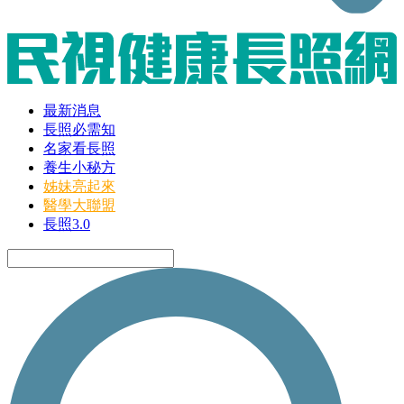
最新消息
長照必需知
名家看長照
養生小秘方
姊妹亮起來
醫學大聯盟
長照3.0