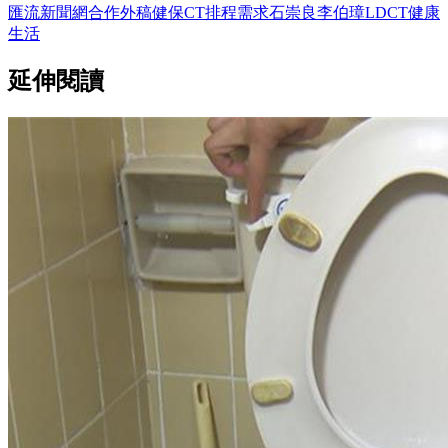
匯流新聞網
合作外稿
健保
CT
排程
需求
石崇良
李伯璋
LDCT
健康
生活
延伸閱讀