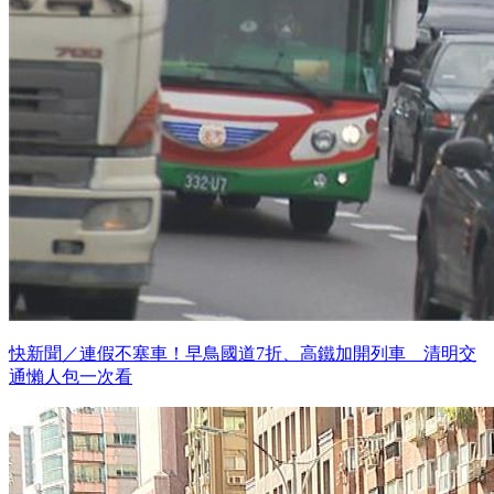
快新聞／連假不塞車！早鳥國道7折、高鐵加開列車 清明交
通懶人包一次看