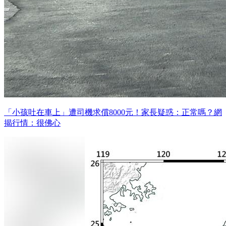
「小孩吐在車上」遭司機求償8000元！家長疑惑：正常嗎？網
揭行情：很佛心