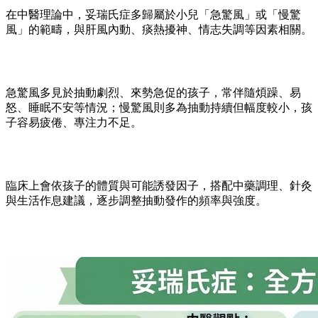
在中醫理論中，妥瑞氏症多歸屬於小兒「急驚風」或「慢驚
風」的範疇，與肝風內動、痰熱擾神、情志失調等因素相關。
急驚風多見於抽動劇烈、來勢急促的孩子，常伴隨煩躁、易
怒、睡眠不安等情況；慢驚風則多為抽動持續但幅度較小，孩
子容易疲倦、專注力不足。
臨床上會依孩子的體質與可能誘發因子，搭配中藥調理、針灸
與生活作息建議，逐步調整抽動發作的頻率與強度。