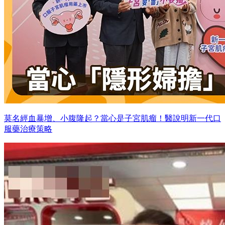
莫名經血暴增、小腹隆起？當心是子宮肌瘤！醫說明新一代口
服藥治療策略