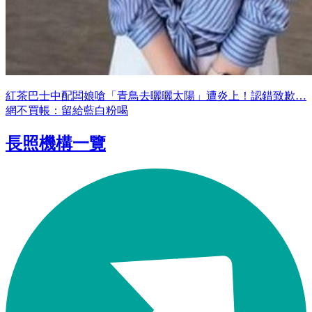
紅茶巴士中配闆娘嗆「青鳥去曬曬太陽」遭炎上！認錯致歉…
網不買帳：留給藍白粉喝
長照機構一覽