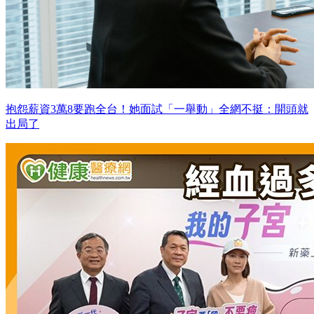
抱怨薪資3萬8要跑全台！她面試「一舉動」全網不挺：開頭就
出局了