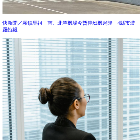
快新聞／霧鎖馬祖！南、北竿機場今暫停班機起降 4縣市濃
霧特報