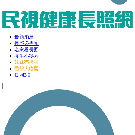
最新消息
長照必需知
名家看長照
養生小秘方
姊妹亮起來
醫學大聯盟
長照3.0