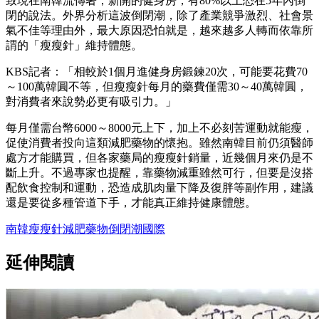
致現在南韓流傳著，新開的健身房，有80%以上恐在5年內倒
閉的說法。外界分析這波倒閉潮，除了產業競爭激烈、社會景
氣不佳等理由外，最大原因恐怕就是，越來越多人轉而依靠所
謂的「瘦瘦針」維持體態。
KBS記者：「相較於1個月進健身房鍛鍊20次，可能要花費70
～100萬韓圓不等，但瘦瘦針每月的藥費僅需30～40萬韓圓，
對消費者來說勢必更有吸引力。」
每月僅需台幣6000～8000元上下，加上不必刻苦運動就能瘦，
促使消費者投向這類減肥藥物的懷抱。雖然南韓目前仍須醫師
處方才能購買，但各家藥局的瘦瘦針銷量，近幾個月來仍是不
斷上升。不過專家也提醒，靠藥物減重雖然可行，但要是沒搭
配飲食控制和運動，恐造成肌肉量下降及復胖等副作用，建議
還是要從多種管道下手，才能真正維持健康體態。
南韓
瘦瘦針
減肥藥物
倒閉潮
國際
延伸閱讀