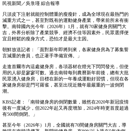
民視新聞／吳彔瑾 綜合報導
只須皮下注射就能控制體重的瘦瘦針，成為全球現在最熱門的
減重方式之一，甚至對既有的運動健身產業，帶來前所未有衝
擊。南韓國內光今年（2026年）1月，就有70家健身房關門大
吉，外界分析除了產業競爭、經濟不佳等因素外，民眾選擇便
宜且輕鬆的瘦身方式，恐怕才是最大主因。
朝鮮放送記者：「面對新年即將到來，各家健身房為了募集誓
言減重的會員，也正著手準備宣傳。」
走進首爾市內這處健身房，各項器材在燈光下閃閃發光，但使
用的人卻是寥寥可數。過去南韓每到農曆新年前後，總有大批
民眾湧入健身房，目標在新的一年養成運動好習慣，但現在各
家健身房卻是門可羅雀，甚至出現近幾年最嚴重的一波倒閉
潮。
KBS記者：「南韓健身房的倒閉數量，雖然在2020年新冠疫情
後有一度減少，但2022年起又再度增加，2024年時更首度超過
有500間倒閉。」
甚至今年（2026年）1月，全國就有70間健身房關門大吉，導