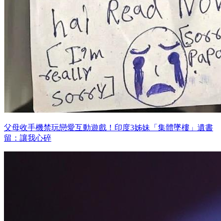
父母收手機禁玩戀愛互動遊戲！印度3姊妹「集體墜樓」遺書
留：讓我心碎