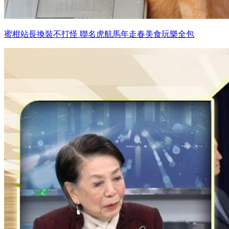
蜜柑站長換裝不打怪 聯名虎航馬年走春美食玩樂全包