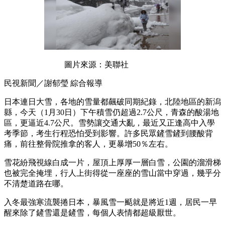
圖片來源：美聯社
民視新聞／謝郁瑩 綜合報導
日本連日大雪，各地的雪量都飆破同期紀錄，北陸地區的新潟
縣，今天（1月30日）下午積雪仍超過2.7公尺，青森的酸湯地
區，更逼近4.7公尺。雪勢讓交通大亂，最近又正逢高中入學
考季節，考生行程恐怕受到影響。許多民眾鏟雪鏟到腰酸背
痛，前往整骨院推拿的客人，更暴增50％左右。
雪花紛飛視線白成一片，屋頂上厚厚一層白雪，公園的溜滑梯
也被完全掩埋，行人上街得從一座座的雪山當中穿過，幾乎分
不清楚道路在哪。
入冬最強寒流襲捲日本，暴風雪一颳就是將近1週，居民一早
醒來除了鏟雪還是鏟雪，每個人表情都超級厭世。