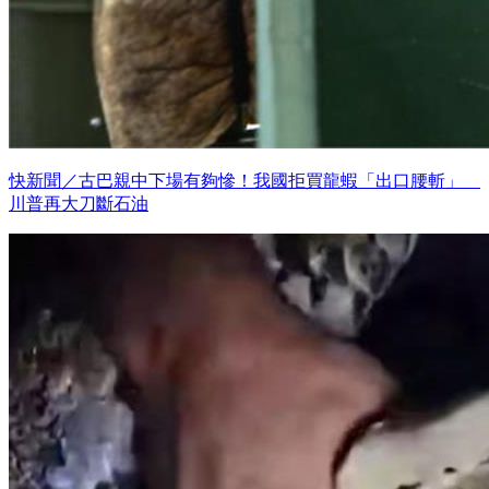
快新聞／古巴親中下場有夠慘！我國拒買龍蝦「出口腰斬」
川普再大刀斷石油