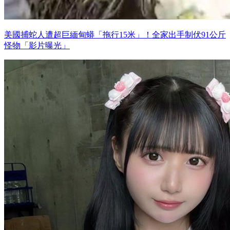
美國捕蛇人遭超巨緬甸蟒「拖行15米」！全家出手制伏91公斤
怪物「影片曝光」