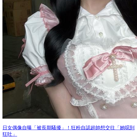
日女偶像自曝「被長期騷擾」！狂粉自認超帥想交往「她噁到
狂吐」