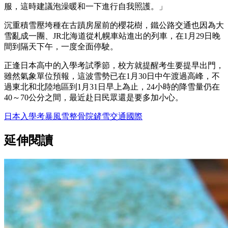
服，這時建議泡澡暖和一下進行自我照護。」
沉重積雪壓垮種在古蹟房屋前的櫻花樹，鐵公路交通也因為大
雪亂成一團、JR北海道從札幌車站進出的列車，在1月29日晚
間到隔天下午，一度全面停駛。
正逢日本高中的入學考試季節，校方就提醒考生要提早出門，
雖然氣象單位預報，這波雪勢已在1月30日中午渡過高峰，不
過東北和北陸地區到1月31日早上為止，24小時的降雪量仍在
40～70公分之間，最近赴日民眾還是要多加小心。
日本
入學考
暴風雪
整骨院
鏟雪
交通
國際
延伸閱讀