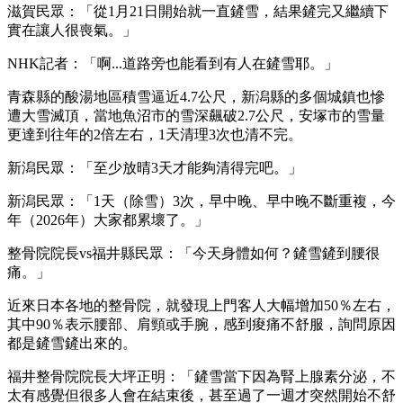
滋賀民眾：「從1月21日開始就一直鏟雪，結果鏟完又繼續下
實在讓人很喪氣。」
NHK記者：「啊...道路旁也能看到有人在鏟雪耶。」
青森縣的酸湯地區積雪逼近4.7公尺，新潟縣的多個城鎮也慘
遭大雪滅頂，當地魚沼市的雪深飆破2.7公尺，安塚市的雪量
更達到往年的2倍左右，1天清理3次也清不完。
新潟民眾：「至少放晴3天才能夠清得完吧。」
新潟民眾：「1天（除雪）3次，早中晚、早中晚不斷重複，今
年（2026年）大家都累壞了。」
整骨院院長vs福井縣民眾：「今天身體如何？鏟雪鏟到腰很
痛。」
近來日本各地的整骨院，就發現上門客人大幅增加50％左右，
其中90％表示腰部、肩頸或手腕，感到痠痛不舒服，詢問原因
都是鏟雪鏟出來的。
福井整骨院院長大坪正明：「鏟雪當下因為腎上腺素分泌，不
太有感覺但很多人會在結束後，甚至過了一週才突然開始不舒