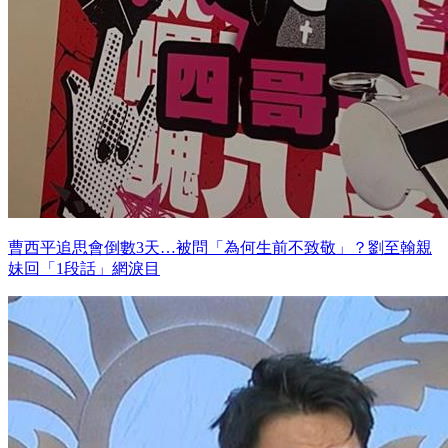
曹西平追思會倒數3天…被問「為何生前不致敬」？劉至翰親
妹回「1段話」網淚目