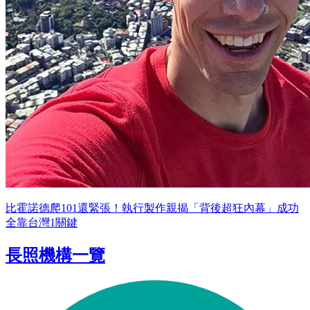
比霍諾德爬101還緊張！執行製作親揭「背後超狂內幕」成功
全靠台灣1關鍵
長照機構一覽