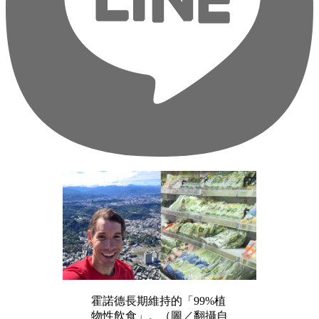
霍諾德長期維持的「99%植
物性飲食」。（圖／翻攝自