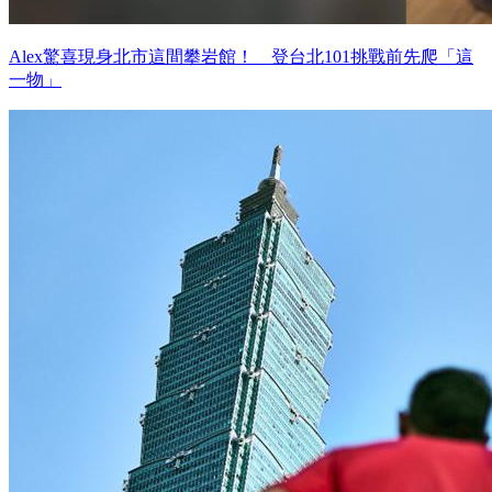
Alex驚喜現身北市這間攀岩館！ 登台北101挑戰前先爬「這
一物」