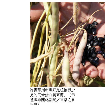
許書華指出黑豆是植物界少
見的完全蛋白質來源。（示
意圖非關此新聞／喜樂之泉
提供）