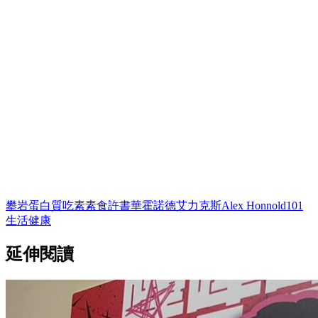
攀岩
蛋白質
吃素
素食
許書華
霍諾德
艾力克斯
Alex Honnold
101
生活
健康
延伸閱讀