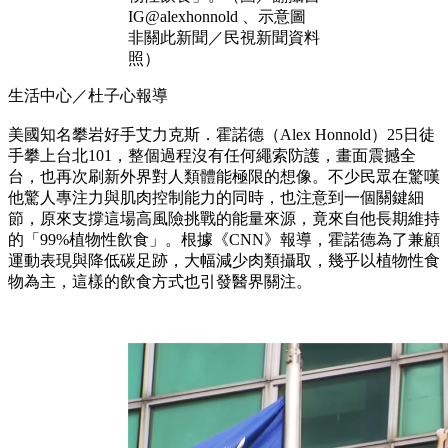
IG@alexhonnold 、示意圖
非關此新聞／民視新聞資料
照）
生活中心／杜子心報導
美國知名攀岩好手艾力克斯．霍諾德（Alex Honnold）25日徒
手攀上台北101，整個過程沒有任何繩索防護，畫面震撼全
台，也再次刷新外界對人類體能極限的想像。不少民眾在驚嘆
他驚人專注力與肌肉控制能力的同時，也注意到一個關鍵細
節，原來支撐這場高風險挑戰的能量來源，竟來自他長期維持
的「99%植物性飲食」。根據《CNN》報導，霍諾德為了兼顧
運動表現與降低碳足跡，大幅減少肉類攝取，幾乎以植物性食
物為主，這樣的飲食方式也引發醫界關注。