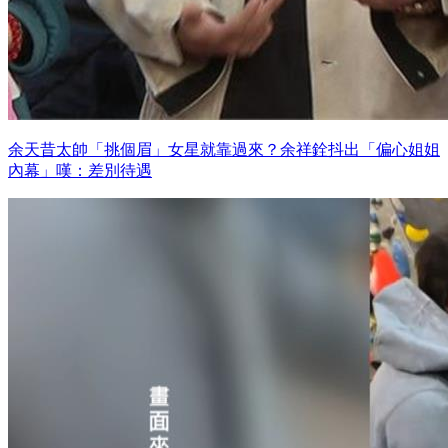
余天昔太帥「挑個眉」女星就靠過來？余祥銓抖出「偏心姐姐
內幕」嘆：差別待遇