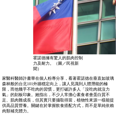
霍諾德擁有驚人的肌肉控制
力及耐力。（圖／民視新
聞）
家醫科醫師許書華在個人粉專分享，看著霍諾德在垂直如玻璃
森林般的台北101外牆穩定向上，讓人見識到人體潛能的極
限，而他幾乎不吃肉的習慣，更打破許多人「沒吃肉就沒力
氣」的刻板印象。她指出，不少人常擔心素食者會蛋白質不
足、肌肉難成長，但其實只要攝取得當，植物性來源一樣能提
供高品質營養。關鍵在於掌握飲食搭配方式，而不是單純依賴
肉類補充體力。