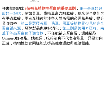
許書華歸納出
3個補充植物性蛋白的重要原則
：
第一是豆類與
穀類一起吃
，例如黃豆、鷹嘴豆富含離胺酸，糙米與全麥則含
有甲硫胺酸，兩者互補後能湊齊人體所需的必需胺基酸，提升
吸收效率；
第二是選擇黃豆、毛豆、黑豆等植物界少見的完全
蛋白質來源
，發酵製品也更好消化；
第三則是善用奇亞籽、南
瓜子等高蛋白種子類食物
，不僅能補充蛋白質，還能攝取
Omega-3好油脂。她強調，吃得清爽不代表沒能量，只要方向
正確，植物性飲食同樣能支撐高強度運動與強健體能。