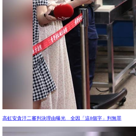
高虹安貪汙二審判決理由曝光 全因「這8個字」判無罪