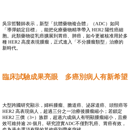
吳宗哲醫師表示，新型「抗體藥物複合體」（ADC）如同
「導彈鎖定目標」，能把化療藥物精準帶入 HER2 陽性癌細
胞。此類藥物從乳癌擴展到胃癌、肺癌，如今更被核准用於多
種 HER2 高度表現腫瘤，正式進入「不分腫瘤類型」治療的
新時代。
臨床試驗成果亮眼 多癌別病人有新希望
大型跨國研究顯示，婦科腫瘤、膽道癌、泌尿道癌、頭頸癌等
HER2 高表現病人，超過三分之一治療後腫瘤縮小；若鎖定
HER2 三價（3+）族群，超過六成病人有明顯腫瘤縮小，且療
效可維持逾 20 個月。研究證實ADC不僅對乳癌、胃癌有效，
也為過去選項有限的其他癌別帶來突破。