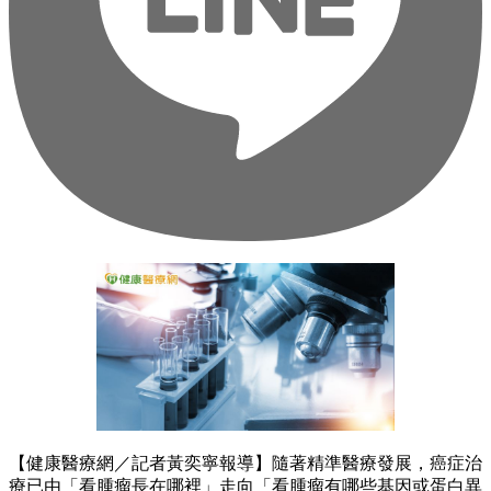
【健康醫療網／記者黃奕寧報導】隨著精準醫療發展，癌症治
療已由「看腫瘤長在哪裡」走向「看腫瘤有哪些基因或蛋白異