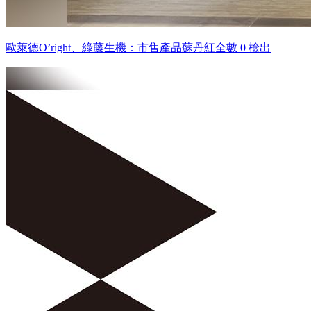
歐萊德O’right、綠藤生機：市售產品蘇丹紅全數 0 檢出