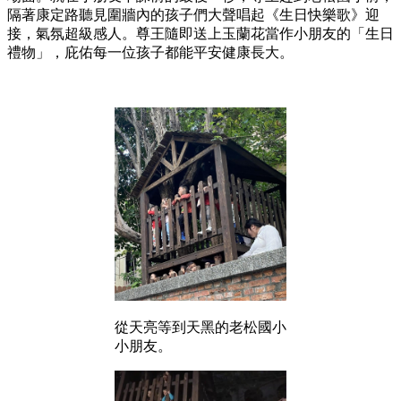
隔著康定路聽見圍牆內的孩子們大聲唱起《生日快樂歌》迎
接，氣氛超級感人。尊王隨即送上玉蘭花當作小朋友的「生日
禮物」，庇佑每一位孩子都能平安健康長大。
從天亮等到天黑的老松國小
小朋友。