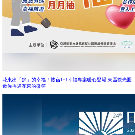
花東出「鏟」的幸福！旅宿1+1幸福專案暖心登場 東區觀光圈
邀你再遇花東的微笑