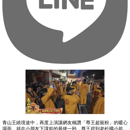
青山王繞境途中，再度上演讓網友稱讚「尊王超寵粉」的暖心
場面。就在小朋友下課前的最後一秒，尊王趕到老松國小前，