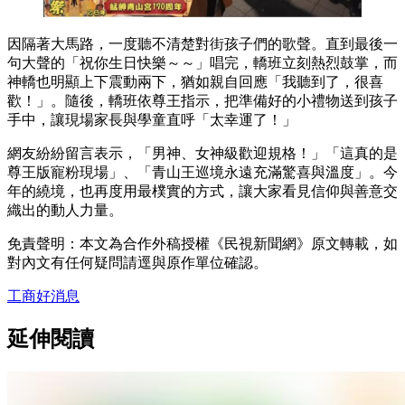
因隔著大馬路，一度聽不清楚對街孩子們的歌聲。直到最後一
句大聲的「祝你生日快樂～～」唱完，轎班立刻熱烈鼓掌，而
神轎也明顯上下震動兩下，猶如親自回應「我聽到了，很喜
歡！」。隨後，轎班依尊王指示，把準備好的小禮物送到孩子
手中，讓現場家長與學童直呼「太幸運了！」
網友紛紛留言表示，「男神、女神級歡迎規格！」「這真的是
尊王版寵粉現場」、「青山王巡境永遠充滿驚喜與溫度」。今
年的繞境，也再度用最樸實的方式，讓大家看見信仰與善意交
織出的動人力量。
免責聲明：本文為合作外稿授權《民視新聞網》原文轉載，如
對內文有任何疑問請逕與原作單位確認。
工商好消息
延伸閱讀