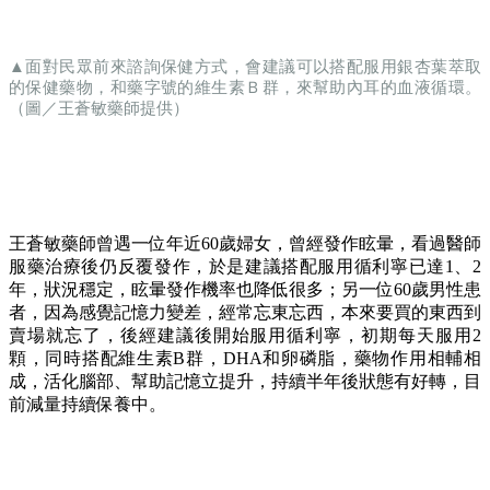
▲面對民眾前來諮詢保健方式，會建議可以搭配服用銀杏葉萃取
的保健藥物，和藥字號的維生素Ｂ群，來幫助內耳的血液循環。
（圖／王蒼敏藥師提供）
王蒼敏藥師曾遇一位年近60歲婦女，曾經發作眩暈，看過醫師
服藥治療後仍反覆發作，於是建議搭配服用循利寧已達1、2
年，狀況穩定，眩暈發作機率也降低很多；另一位60歲男性患
者，因為感覺記憶力變差，經常忘東忘西，本來要買的東西到
賣場就忘了，後經建議後開始服用循利寧，初期每天服用2
顆，同時搭配維生素B群，DHA和卵磷脂，藥物作用相輔相
成，活化腦部、幫助記憶立提升，持續半年後狀態有好轉，目
前減量持續保養中。