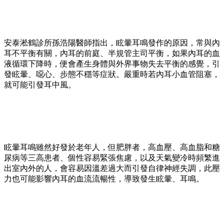
安泰淞鶴診所孫浩陽醫師指出，眩暈耳鳴發作的原因，常與內
耳不平衡有關，內耳的前庭、半規管主司平衡，如果內耳的血
液循環下降時，便會產生身體與外界事物失去平衡的感覺，引
發眩暈、噁心、步態不穩等症狀。嚴重時若內耳小血管阻塞，
就可能引發耳中風。
眩暈耳鳴雖然好發於老年人，但肥胖者，高血壓、高血脂和糖
尿病等三高患者、個性容易緊張焦慮，以及天氣變冷時頻繁進
出室內外的人，會容易因溫差過大而引發自律神經失調，此壓
力也可能影響內耳的血流流暢性，導致發生眩暈、耳鳴。