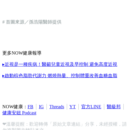
# 首圖來源／孫浩陽醫師提供
更多NOW健康報導
▸近視是一種疾病！醫籲兒童近視及早控制 避免高度近視
▸啟動棕色脂肪代謝力 燃燒熱量、控制體重改善血糖血脂
NOW健康：
FB
│
IG
│
Threads
│
YT
│
官方LINE
│
醫級邦
│
健康安妞 Podcast
❤溫馨提醒：歡迎轉傳「原始文章連結」分享，未經授權，請