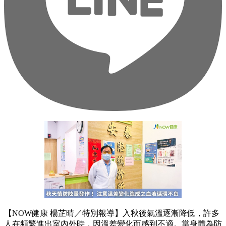
【NOW健康 楊芷晴／特別報導】入秋後氣溫逐漸降低，許多
人在頻繁進出室內外時，因溫差變化而感到不適。當身體為防