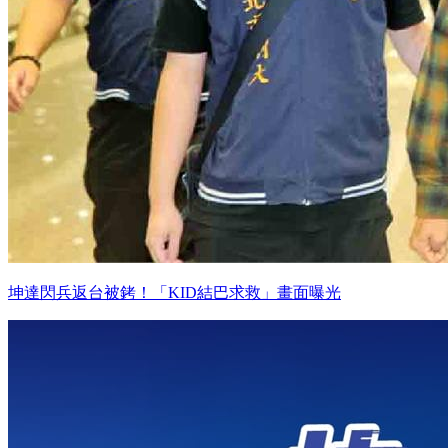
坤達閃兵返台被銬！「KID結巴求救」畫面曝光