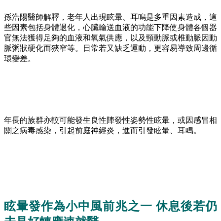
孫浩陽醫師解釋，老年人出現眩暈、耳鳴是多重因素造成，這
些因素包括身體退化，心臟輸送血液的功能下降使身體各個器
官無法獲得足夠的血液和氧氣供應，以及頸動脈或椎動脈因動
脈粥狀硬化而狹窄等。日常若又缺乏運動，更容易導致周邊循
環變差。
年長的族群亦較可能發生良性陣發性姿勢性眩暈，或因感冒相
關之病毒感染，引起前庭神經炎，進而引發眩暈、耳鳴。
眩暈發作為小中風前兆之一 休息後若仍