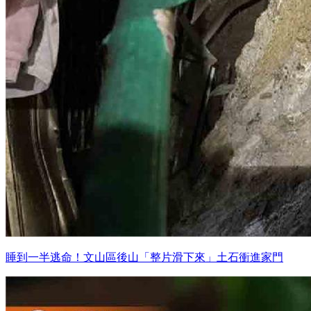
睡到一半逃命！文山區後山「整片滑下來」土石衝進家門