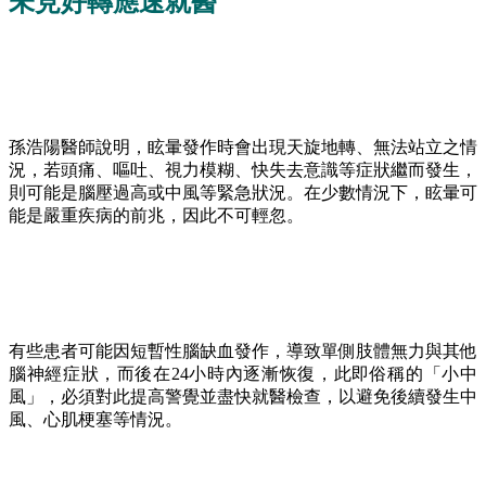
未見好轉應速就醫
孫浩陽醫師說明，眩暈發作時會出現天旋地轉、無法站立之情
況，若頭痛、嘔吐、視力模糊、快失去意識等症狀繼而發生，
則可能是腦壓過高或中風等緊急狀況。在少數情況下，眩暈可
能是嚴重疾病的前兆，因此不可輕忽。
有些患者可能因短暫性腦缺血發作，導致單側肢體無力與其他
腦神經症狀，而後在24小時內逐漸恢復，此即俗稱的「小中
風」，必須對此提高警覺並盡快就醫檢查，以避免後續發生中
風、心肌梗塞等情況。