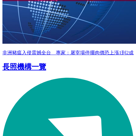
非洲豬瘟入侵震撼全台 專家：屠宰場停擺肉價恐上漲1到2成
長照機構一覽