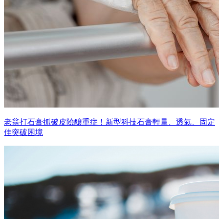
老翁打石膏抓破皮險釀重症！新型科技石膏輕量、透氣、固定
佳突破困境