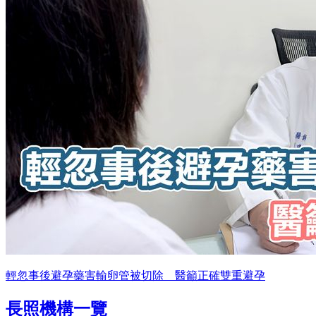
輕忽事後避孕藥害輸卵管被切除 醫籲正確雙重避孕
長照機構一覽