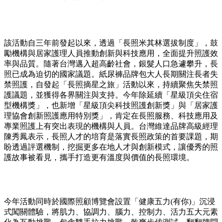
該活動自三年前發起以來，透過「長照米其林選拔制度」，鼓
勵機構與居家護理人員推動創新與科技應用，全面提升照護效
率與品質。隨著台灣邁入超高齡社會，銀髮人口急遽攀升，長
照已成為迫切的國家議題。紙尿褲品牌包大人長期關注長者失
禁照護，自發起「長照摘星之旅」活動以來，持續聚焦失禁照
護議題，並獲得各界關注與支持。今年除延續「星級頂尖住宿
型機構獎」，也新增「星級頂尖科技照護創新獎」與「居家護
理協會創新照護應用特別獎」，肯定在長照服務、科技應用及
專業照護上有突出表現的機構與人員。台灣維達品牌高級經理
陳秀鳳表示，長照人才的培育是落實長照政策的首要課題，期
盼透過評選機制，挖掘更多在地人才與創新模式，讓優秀的照
護故事被看見，攜手打造更有溫度與價值的長照環境。
今年活動同時於國際照顧博覽會設置「健康五力(有你)」沉浸
式闖關體驗，將肌力、協調力、腦力、控制力、活力五大元素