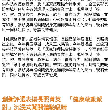
尖科技照護創新獎」及「居家護理協會特別獎」，全面表彰長
照領域的創新突破與護理人員的專業付出。現場更以「提、
拉、密、舒健康操」為靈感，結合「健康五力」闖關體驗，並
邀請「動手動腳嘻哈娘舞團」帶來銀髮街舞演出，翻轉長照既
有印象，讓頒獎典禮瞬間變身充滿節奏與活力的舞台，號召全
民一同關注長照、守護長輩健康。
【健康醫療網／記者陳靖安報導】長照產業年度活動「長照摘
星之旅」今年再度舉辦，成果正式揭曉，今年新增設「星級頂
尖科技照護創新獎」及「居家護理協會特別獎」，全面表彰長
照領域的創新突破與護理人員的專業付出。現場更以「提、
拉、密、舒健康操」為靈感，結合「健康五力」闖關體驗，並
邀請「動手動腳嘻哈娘舞團」帶來銀髮街舞演出，翻轉長照既
有印象，讓頒獎典禮瞬間變身充滿節奏與活力的舞台，號召全
民一同關注長照、守護長輩健康。
創新評選表揚長照菁英 「健康敢動派
對」沉浸式闖關體驗吸睛