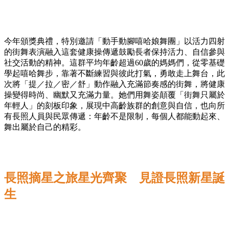
今年頒獎典禮，特別邀請「動手動腳嘻哈娘舞團」以活力四射
的街舞表演融入這套健康操傳遞鼓勵長者保持活力、自信參與
社交活動的精神。這群平均年齡超過60歲的媽媽們，從零基礎
學起嘻哈舞步，靠著不斷練習與彼此打氣，勇敢走上舞台，此
次將「提／拉／密／舒」動作融入充滿節奏感的街舞，將健康
操變得時尚、幽默又充滿力量。她們用舞姿顛覆「街舞只屬於
年輕人」的刻板印象，展現中高齡族群的創意與自信，也向所
有長照人員與民眾傳遞：年齡不是限制，每個人都能動起來、
舞出屬於自己的精彩。
長照摘星之旅星光齊聚 見證長照新星誕
生