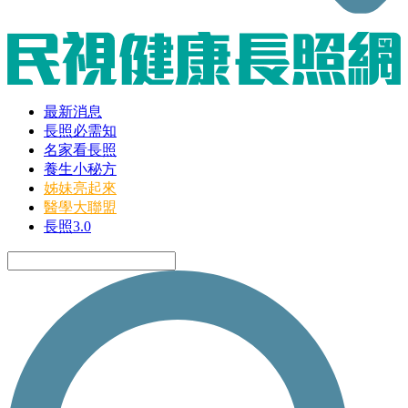
最新消息
長照必需知
名家看長照
養生小秘方
姊妹亮起來
醫學大聯盟
長照3.0