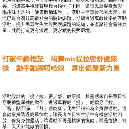
化為互動挑戰，包含雙手拉力挑戰、乾爽步伐測試、翻翻牌問
答、照護高手挑戰賽與舞台拍照打卡區，邀請民眾親身參與一
場趣味十足的「健康敢動派對」。活動主辦單位代表表示，長
照已是台灣超高齡社會的關鍵課題，期望透過寓教於樂的互動
活動，提升民眾對失禁與照護議題的認知，並凝聚社會關注力
量，共同打造更有溫度、更永續的長照環境。
打破年齡框架 街舞mix提拉密舒健康
操 動手動腳嘻哈娘 舞出銀髮新力量
活動設計的「提／拉／密／舒」健康操，其靈感來自長輩日常
穿脫褲型尿褲的動作，透過單腳輕「提」、輕鬆穿「拉」、
「密」貼不漏、「舒」適乾爽，化生活細節為全身微運動。這
套健康操透過簡單律動，讓長者在日常生活中有機會活動四
肢、保持身體靈活，讓運動不再是枯燥的復健，而是愉快、簡
單、天天都能做的習慣。