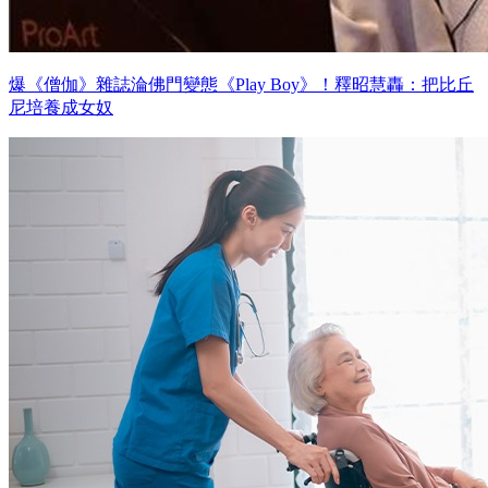
爆《僧伽》雜誌淪佛門變態《Play Boy》！釋昭慧轟：把比丘
尼培養成女奴