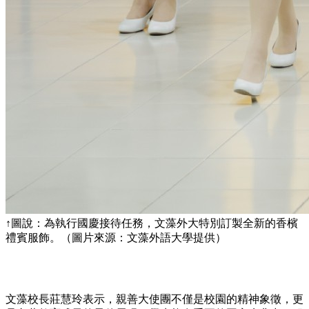
↑圖說：為執行國慶接待任務，文藻外大特別訂製全新的香檳
禮賓服飾。（圖片來源：文藻外語大學提供）
文藻校長莊慧玲表示，親善大使團不僅是校園的精神象徵，更