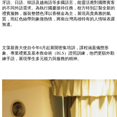
牙語、日語、韓語及越南語等多國語言，能靈活應對國際賓客
的不同外語需求。為執行國慶接待任務，校方特別訂製全新的
禮賓服飾，服裝整體色澤以香檳金為主，展現高貴典雅的氣
質，而紅色絲帶則象徵熱情，將南台灣高雄特有的人情味表露
無遺。
文藻親善大使自今年6月起展開密集培訓，課程涵蓋儀態形
象、專業禮賓及基本救命術（BLS）證照訓練，他們更額外勤
練手語，展現學生多元能力與服務的精神。