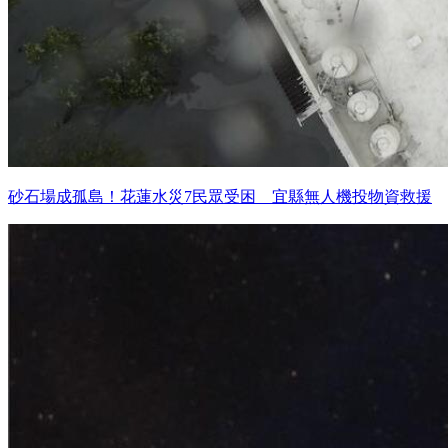
砂石場成孤島！花蓮水災7民眾受困 宜縣無人機投物資救援