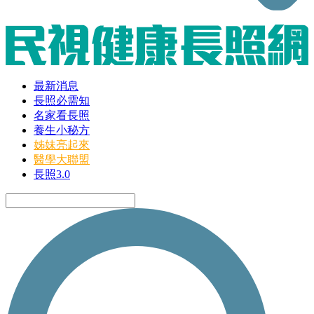
最新消息
長照必需知
名家看長照
養生小秘方
姊妹亮起來
醫學大聯盟
長照3.0