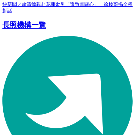
快新聞／賴清德親赴花蓮勘災「還致電關心」 徐榛蔚揭全程
對話
長照機構一覽