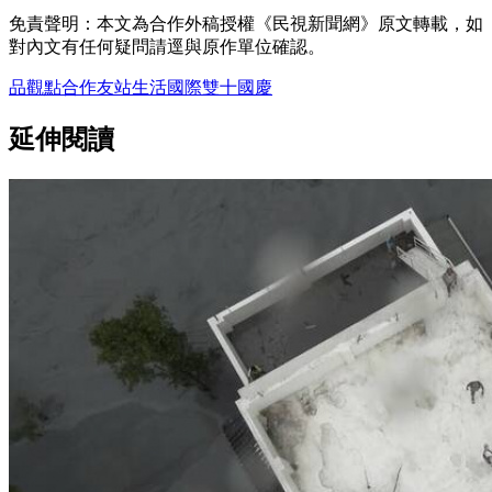
免責聲明：本文為合作外稿授權《民視新聞網》原文轉載，如
對內文有任何疑問請逕與原作單位確認。
品觀點
合作友站
生活
國際
雙十
國慶
延伸閱讀