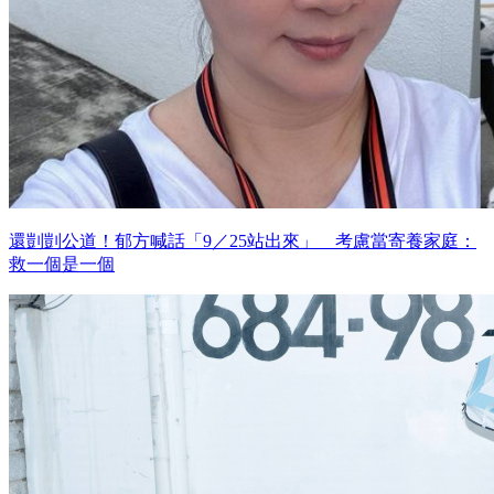
還剴剴公道！郁方喊話「9／25站出來」 考慮當寄養家庭：
救一個是一個