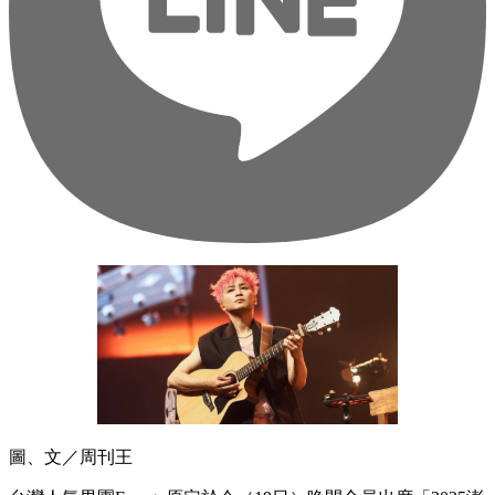
圖、文／周刊王