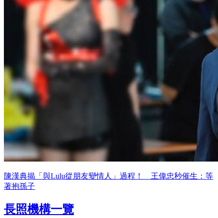
陳漢典揭「與Lulu從朋友變情人」過程！ 王偉忠秒催生：等
著抱孫子
長照機構一覽