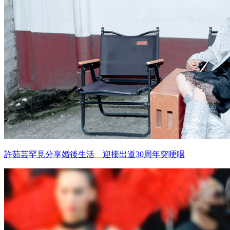
許茹芸罕見分享婚後生活 迎接出道30周年突哽咽