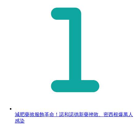
減肥藥掀服飾革命！諾和諾德新藥挫敗、密西根爆萬人
感染