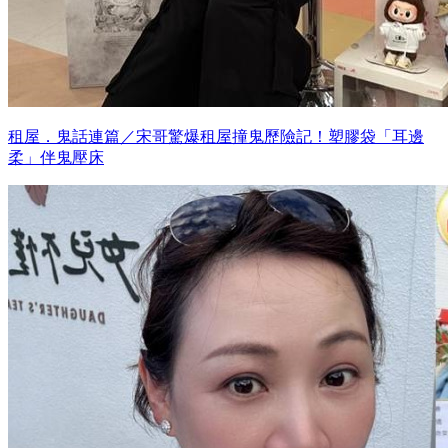
租屋．鬼話連篇／宋哥驚爆租屋撞鬼歷險記！塑膠袋「耳邊
柔」伴鬼壓床