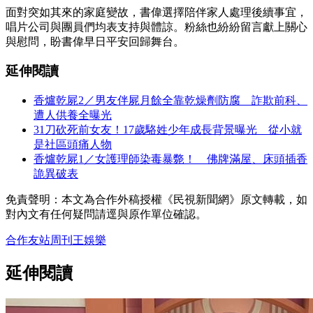
面對突如其來的家庭變故，書偉選擇陪伴家人處理後續事宜，
唱片公司與團員們均表支持與體諒。粉絲也紛紛留言獻上關心
與慰問，盼書偉早日平安回歸舞台。
延伸閱讀
香爐乾屍2／男友伴屍月餘全靠乾燥劑防腐 詐欺前科、
遭人供養全曝光
31刀砍死前女友！17歲駱姓少年成長背景曝光 從小就
是社區頭痛人物
香爐乾屍1／女護理師染毒暴斃！ 佛牌滿屋、床頭插香
詭異破表
免責聲明：本文為合作外稿授權《民視新聞網》原文轉載，如
對內文有任何疑問請逕與原作單位確認。
合作友站
周刊王
娛樂
延伸閱讀