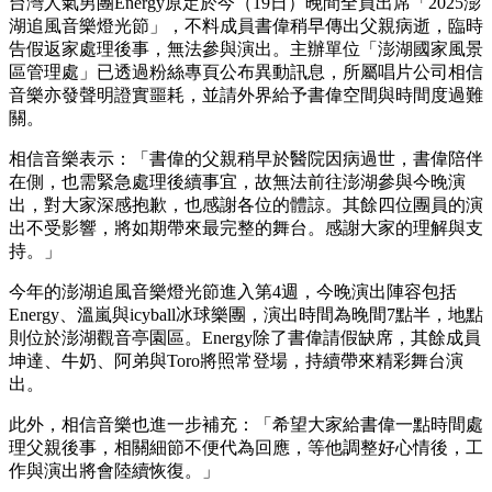
台灣人氣男團Energy原定於今（19日）晚間全員出席「2025澎
湖追風音樂燈光節」，不料成員書偉稍早傳出父親病逝，臨時
告假返家處理後事，無法參與演出。主辦單位「澎湖國家風景
區管理處」已透過粉絲專頁公布異動訊息，所屬唱片公司相信
音樂亦發聲明證實噩耗，並請外界給予書偉空間與時間度過難
關。
相信音樂表示：「書偉的父親稍早於醫院因病過世，書偉陪伴
在側，也需緊急處理後續事宜，故無法前往澎湖參與今晚演
出，對大家深感抱歉，也感謝各位的體諒。其餘四位團員的演
出不受影響，將如期帶來最完整的舞台。感謝大家的理解與支
持。」
今年的澎湖追風音樂燈光節進入第4週，今晚演出陣容包括
Energy、溫嵐與icyball冰球樂團，演出時間為晚間7點半，地點
則位於澎湖觀音亭園區。Energy除了書偉請假缺席，其餘成員
坤達、牛奶、阿弟與Toro將照常登場，持續帶來精彩舞台演
出。
此外，相信音樂也進一步補充：「希望大家給書偉一點時間處
理父親後事，相關細節不便代為回應，等他調整好心情後，工
作與演出將會陸續恢復。」