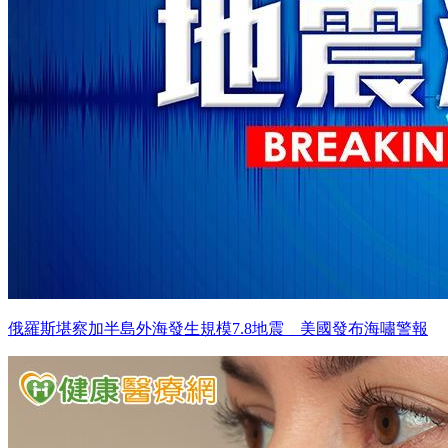
俄羅斯堪察加半島外海發生規模7.8地震 美國發布海嘯警報