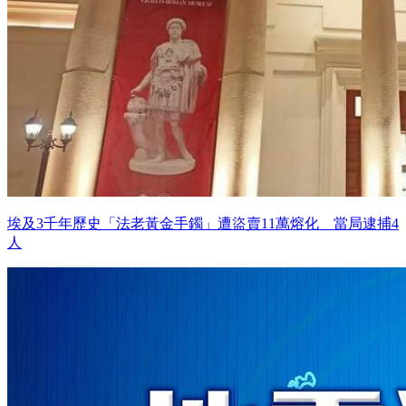
埃及3千年歷史「法老黃金手鐲」遭盜賣11萬熔化 當局逮捕4
人