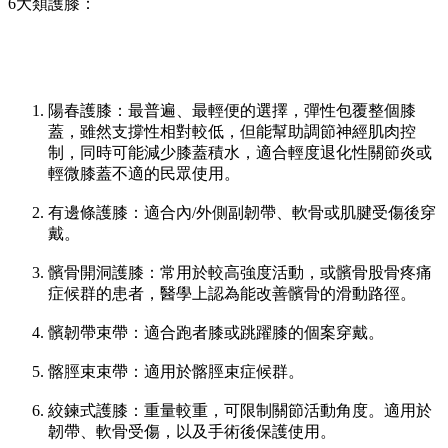
6大類護膝：
陽春護膝：最普遍、最輕便的選擇，彈性包覆整個膝
蓋，雖然支撐性相對較低，但能幫助調節神經肌肉控
制，同時可能減少膝蓋積水，適合輕度退化性關節炎或
輕微膝蓋不適的民眾使用。
有邊條護膝：適合內/外側副韌帶、軟骨或肌腱受傷後穿
戴。
髕骨開洞護膝：常用於較高強度活動，或髕骨股骨疼痛
症候群的患者，醫學上認為能改善髕骨的滑動路徑。
髕韌帶束帶：適合跑者膝或跳躍膝的個案穿戴。
髂脛束束帶：適用於髂脛束症候群。
絞鍊式護膝：重量較重，可限制關節活動角度。適用於
韌帶、軟骨受傷，以及手術後保護使用。