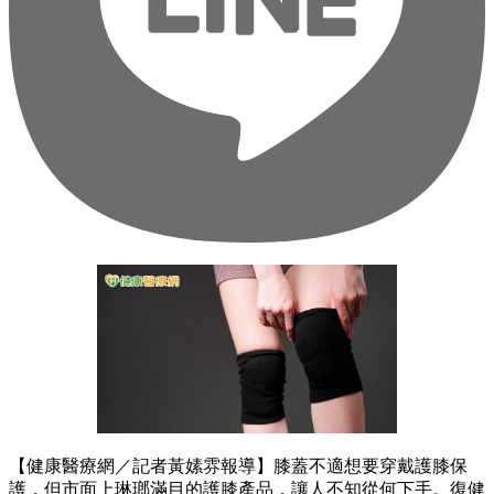
【健康醫療網／記者黃嫊雰報導】膝蓋不適想要穿戴護膝保
護，但市面上琳瑯滿目的護膝產品，讓人不知從何下手。復健