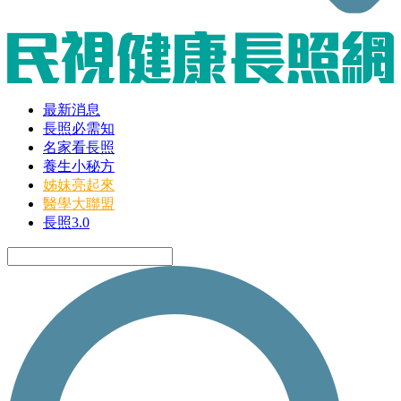
最新消息
長照必需知
名家看長照
養生小秘方
姊妹亮起來
醫學大聯盟
長照3.0