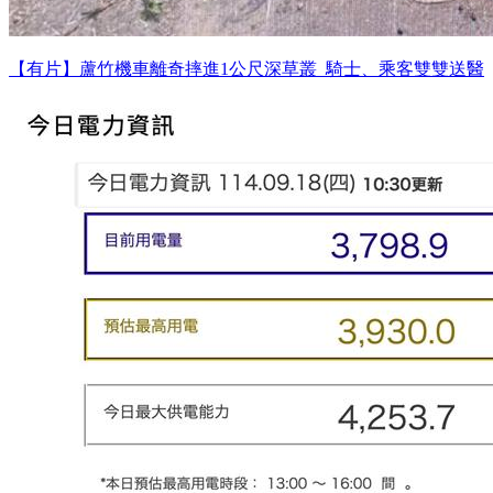
【有片】蘆竹機車離奇摔進1公尺深草叢 騎士、乘客雙雙送醫