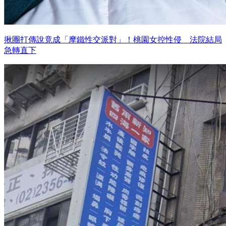
揪團打傳說竟成「摩鐵性交派對」！桃園女控性侵 法院結局
急轉直下