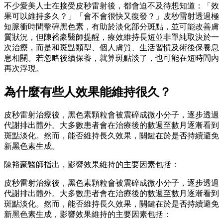
不少愛美人士在接受皮秒雷射後，都會迫不及待想知道：「效
果可以維持多久？」「會不會很快又復發？」皮秒雷射透過極
短脈衝時間擊碎黑色素，有助於淡化部分斑點，並可能改善膚
質狀況，但陳裕豪醫師提醒，療效維持長短並非單純取決於一
次治療，而是和斑點類型、個人膚質、生活習慣及術後保養息
息相關。若忽略後續保養，就算斑點淡了，也可能在短時間內
再次浮現。
為什麼有些人效果能維持很久？
皮秒雷射治療後，黑色素顆粒會被震碎成微小分子，逐步透過
代謝排出體外。大多數患者會在治療後的數週至數月逐漸看到
斑點淡化。然而，能否維持長久效果，關鍵在於是否持續避免
新黑色素生成。
陳裕豪醫師指出，影響效果維持的主要因素包括：
皮秒雷射治療後，黑色素顆粒會被震碎成微小分子，逐步透過
代謝排出體外。大多數患者會在治療後的數週至數月逐漸看到
斑點淡化。然而，能否維持長久效果，關鍵在於是否持續避免
新黑色素生成，影響效果維持的主要因素包括：