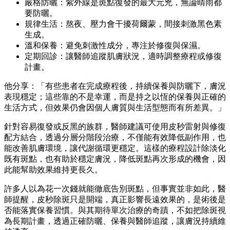
嚴格防曬：紫外線是斑點復發的最大元兇，無論晴雨都
要防曬。
規律生活：熬夜、壓力會干擾荷爾蒙，間接刺激黑色素
生成。
溫和保養：避免刺激性成分，專注於修復與保濕。
定期回診：讓醫師追蹤肌膚狀況，適時調整療程或修復
計畫。
他分享：「有些患者在完成療程後，持續保養與防曬下，膚況
表現穩定；這些靠的不是幸運，而是持之以恆的保養與正確的
生活方式，但效果仍會因個人膚質與生活型態而有所差異。」
針對容易復發或反黑的族群，醫師建議可使用皮秒雷射與修復
配方結合，透過分層分階段治療，不僅能有效降低副作用，也
能改善肌膚環境，讓代謝循環更穩定。這樣的療程設計除淡化
既有斑點，也有助於穩定膚況，降低斑點再次形成的機會，因
此能幫助效果維持更長久。
許多人以為花一次錢就能徹底告別斑點，但事實並非如此，醫
師提醒，皮秒除斑只是開端，真正影響長遠效果的，是術後是
否能落實保養習慣。與其期待單次治療的奇蹟，不如把除斑視
為長期計畫，透過正確防曬、保養與醫師追蹤，讓膚況持續維