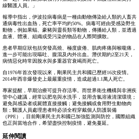
線醫護人員。」
報導中指出，伊波拉病毒病是一種由動物傳染給人類的人畜共
通病毒性出血熱，死亡率平均約50%。病毒可經由受感染野生
動物，例如果蝠、豪豬與靈長類等動物，傳播給人類，並透過
血液、體液、組織或受污染的物品在人際間擴散。
患者早期症狀包括突發高燒、極度疲倦、肌肉疼痛與喉嚨痛，
進一步可能出現嘔吐、腹瀉及內外出血。潛伏期約2至21天，
病情惡化時常因脫水與多重器官衰竭而死亡。
自1976年首次發現以來，剛果民主共和國已歷經16次疫情。
2014年西非爆發史上最嚴重疫情，造成超過1.1萬人死亡。
專家提醒，早期治療可提升存活率。而世界衛生機構與非洲疾
管中心建議，經常以肥皂與水洗手，並用含氯溶液清潔環境；
避免與感染者或屍體直接接觸；避免接觸或食用野生動物肉
類；醫護人員處理患者時必須全程穿戴個人防護裝備
（PPE），目前剛果民主共和國已加強監測與防控，國際組織
也正與當地合作，希望盡快控制疫情，避免蔓延。
延伸閱讀