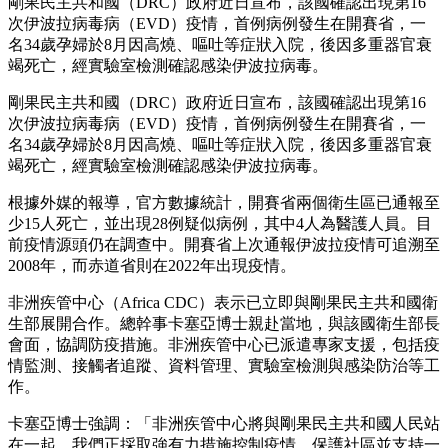
剛果民主共和國（DRC）政府近日宣布，該國確認出現第16
次伊波拉病毒病（EVD）疫情，首例病例發生在開賽省，一
名34歲孕婦於8月因高燒、嘔吐等症狀入院，後因多重器官衰
竭死亡，經實驗室檢測確認感染伊波拉病毒。
剛果民主共和國（DRC）政府近日宣布，該國確認出現第16
次伊波拉病毒病（EVD）疫情，首例病例發生在開賽省，一
名34歲孕婦於8月因高燒、嘔吐等症狀入院，後因多重器官衰
竭死亡，經實驗室檢測確認感染伊波拉病毒。
根據外媒的報導，官方數據統計，開賽省兩個衛生區已通報至
少15人死亡，並出現28例疑似病例，其中4人為醫護人員。目
前疫情源頭仍在調查中。開賽省上次通報伊波拉疫情可追溯至
2008年，而赤道省則在2022年出現疫情。
非洲疾管中心（Africa CDC）表示已立即與剛果民主共和國衛
生部展開合作。總幹事卡塞亞博士親赴當地，與該國衛生部長
會面，協調防疫措施。非洲疾管中心已派遣專家支援，包括疫
情監測、接觸者追蹤、資料管理、實驗室檢測與感染防治等工
作。
卡塞亞博士強調：「非洲疾管中心將與剛果民主共和國人民站
在一起。我們正採取強有力措施控制疫情，保護社區並支持一