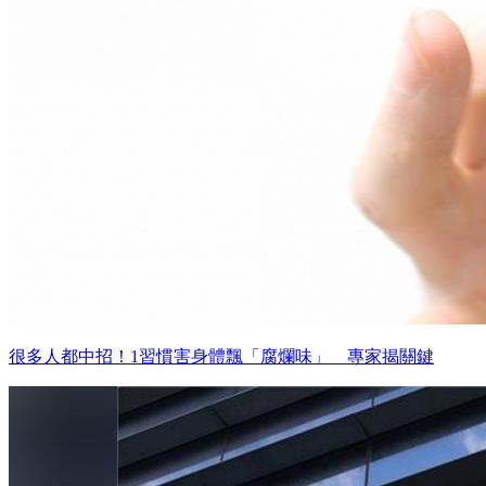
很多人都中招！1習慣害身體飄「腐爛味」 專家揭關鍵