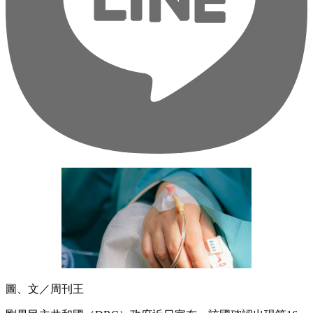
圖、文／周刊王