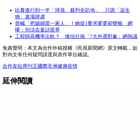
比賽進行到一半「球員、裁判全趴地」 只因「這生
物」進場肆虐
曾喊「把媳婦當一家人」！她提1要求婆婆卻變臉 網
嘆：別活在童話世界
工程師高機率出軌？ 徵信社揭「7大外遇對象」網熱議
免責聲明：本文為合作外稿授權《民視新聞網》原文轉載，如
對內文有任何疑問請逕與原作單位確認。
合作友站
周刊王
國際
非洲
健康
疫情
延伸閱讀