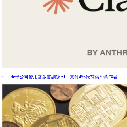
Claude母公司使用盜版書訓練AI 支付456億補償50萬作者