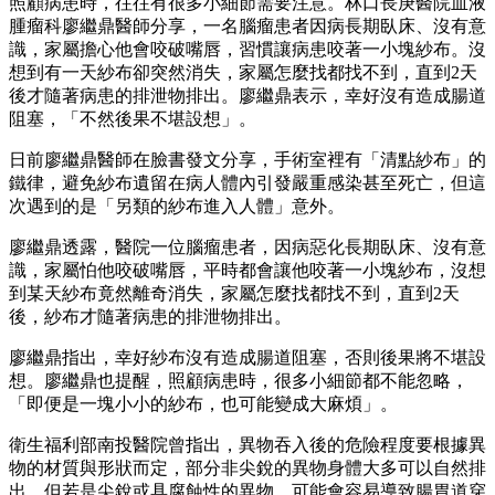
照顧病患時，往往有很多小細節需要注意。林口長庚醫院血液
腫瘤科廖繼鼎醫師分享，一名腦瘤患者因病長期臥床、沒有意
識，家屬擔心他會咬破嘴唇，習慣讓病患咬著一小塊紗布。沒
想到有一天紗布卻突然消失，家屬怎麼找都找不到，直到2天
後才隨著病患的排泄物排出。廖繼鼎表示，幸好沒有造成腸道
阻塞，「不然後果不堪設想」。
日前廖繼鼎醫師在臉書發文分享，手術室裡有「清點紗布」的
鐵律，避免紗布遺留在病人體內引發嚴重感染甚至死亡，但這
次遇到的是「另類的紗布進入人體」意外。
廖繼鼎透露，醫院一位腦瘤患者，因病惡化長期臥床、沒有意
識，家屬怕他咬破嘴唇，平時都會讓他咬著一小塊紗布，沒想
到某天紗布竟然離奇消失，家屬怎麼找都找不到，直到2天
後，紗布才隨著病患的排泄物排出。
廖繼鼎指出，幸好紗布沒有造成腸道阻塞，否則後果將不堪設
想。廖繼鼎也提醒，照顧病患時，很多小細節都不能忽略，
「即便是一塊小小的紗布，也可能變成大麻煩」。
衛生福利部南投醫院曾指出，異物吞入後的危險程度要根據異
物的材質與形狀而定，部分非尖銳的異物身體大多可以自然排
出，但若是尖銳或具腐蝕性的異物，可能會容易導致腸胃道穿