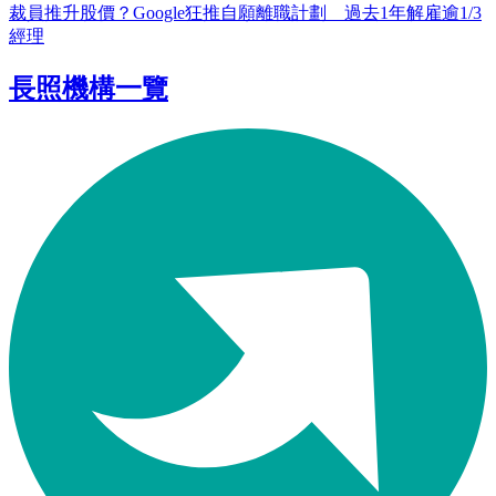
裁員推升股價？Google狂推自願離職計劃 過去1年解雇逾1/3
經理
長照機構一覽