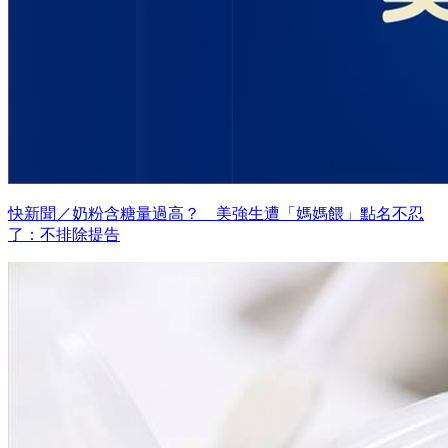
快新聞／奶粉含糖量過高？ 美強生遭「媽媽餵」點名不忍
了：不排除提告