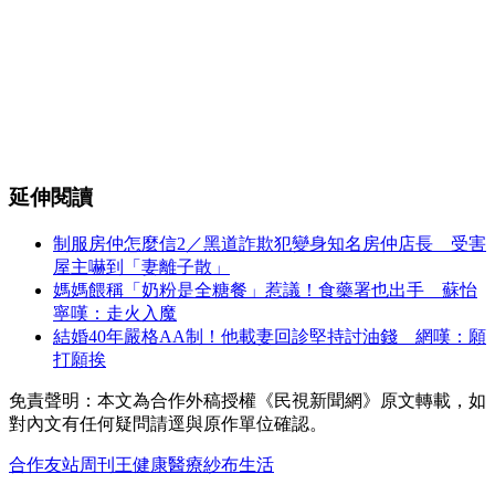
延伸閱讀
制服房仲怎麼信2／黑道詐欺犯變身知名房仲店長 受害
屋主嚇到「妻離子散」
媽媽餵稱「奶粉是全糖餐」惹議！食藥署也出手 蘇怡
寧嘆：走火入魔
結婚40年嚴格AA制！他載妻回診堅持討油錢 網嘆：願
打願挨
免責聲明：本文為合作外稿授權《民視新聞網》原文轉載，如
對內文有任何疑問請逕與原作單位確認。
合作友站
周刊王
健康
醫療
紗布
生活