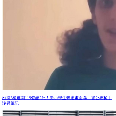
她持3槍連開119發釀2死！美小學生奔逃畫面曝 警公布槍手
詭異筆記