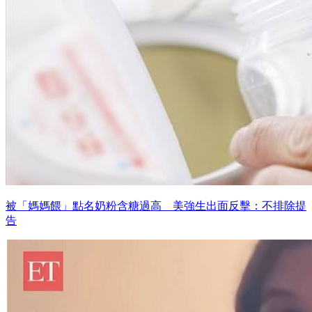
被「媽媽餵」點名奶粉含糖過高 美強生出面反擊：不排除提
告