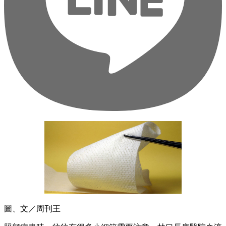
圖、文／周刊王