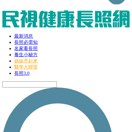
最新消息
長照必需知
名家看長照
養生小秘方
姊妹亮起來
醫學大聯盟
長照3.0