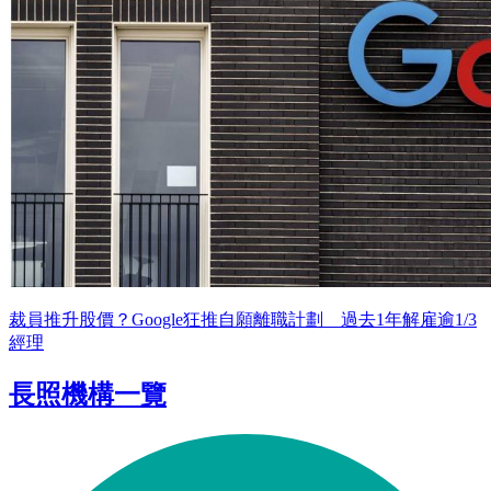
裁員推升股價？Google狂推自願離職計劃 過去1年解雇逾1/3
經理
長照機構一覽