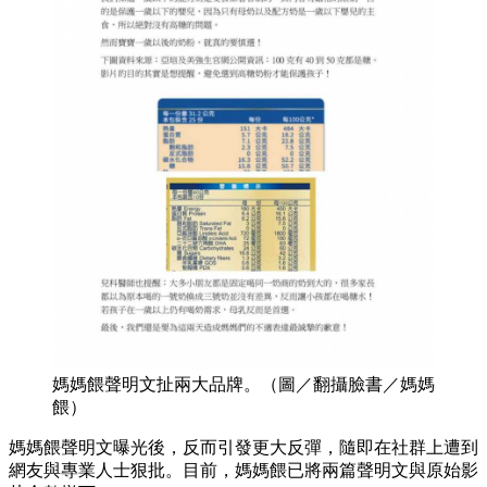
媽媽餵聲明文扯兩大品牌。（圖／翻攝臉書／媽媽
餵）
媽媽餵聲明文曝光後，反而引發更大反彈，隨即在社群上遭到
網友與專業人士狠批。目前，媽媽餵已將兩篇聲明文與原始影