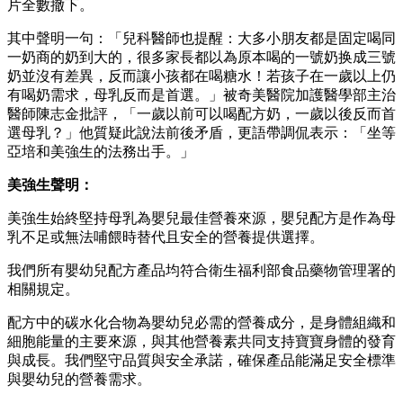
片全數撤下。
其中聲明一句：「兒科醫師也提醒：大多小朋友都是固定喝同
一奶商的奶到大的，很多家長都以為原本喝的一號奶换成三號
奶並沒有差異，反而讓小孩都在喝糖水！若孩子在一歲以上仍
有喝奶需求，母乳反而是首選。」被奇美醫院加護醫學部主治
醫師陳志金批評，「一歲以前可以喝配方奶，一歲以後反而首
選母乳？」他質疑此說法前後矛盾，更語帶調侃表示：「坐等
亞培和美強生的法務出手。」
美強生聲明：
美強生始終堅持母乳為嬰兒最佳營養來源，嬰兒配方是作為母
乳不足或無法哺餵時替代且安全的營養提供選擇。
我們所有嬰幼兒配方產品均符合衛生福利部食品藥物管理署的
相關規定。
配方中的碳水化合物為嬰幼兒必需的營養成分，是身體組織和
細胞能量的主要來源，與其他營養素共同支持寶寶身體的發育
與成長。我們堅守品質與安全承諾，確保產品能滿足安全標準
與嬰幼兒的營養需求。