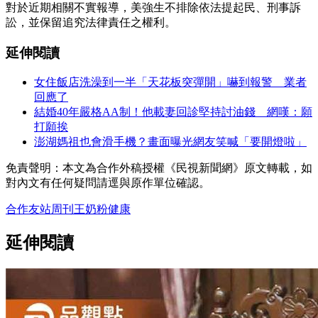
對於近期相關不實報導，美強生不排除依法提起民、刑事訴
訟，並保留追究法律責任之權利。
延伸閱讀
女住飯店洗澡到一半「天花板突彈開」嚇到報警 業者
回應了
結婚40年嚴格AA制！他載妻回診堅持討油錢 網嘆：願
打願挨
澎湖媽祖也會滑手機？畫面曝光網友笑喊「要開燈啦」
免責聲明：本文為合作外稿授權《民視新聞網》原文轉載，如
對內文有任何疑問請逕與原作單位確認。
合作友站
周刊王
奶粉
健康
延伸閱讀