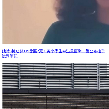
她持3槍連開119發釀2死！美小學生奔逃畫面曝 警公布槍手
詭異筆記