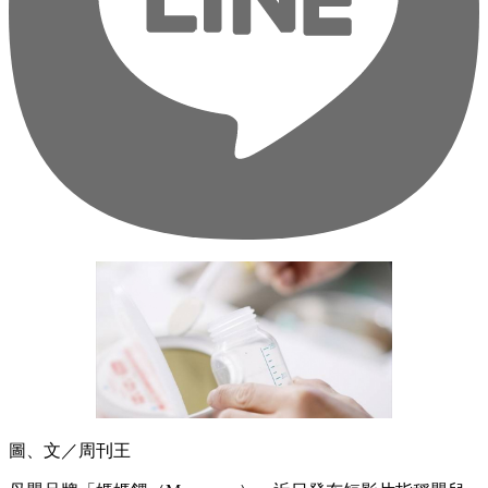
圖、文／周刊王